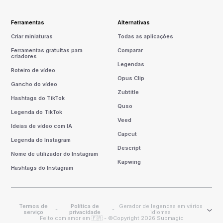
Ferramentas
Alternativas
Criar miniaturas
Todas as aplicações
Ferramentas gratuitas para
Comparar
criadores
Legendas
Roteiro de vídeo
Opus Clip
Gancho do vídeo
Zubtitle
Hashtags do TikTok
Quso
Legenda do TikTok
Veed
Ideias de vídeo com IA
Capcut
Legenda do Instagram
Descript
Nome de utilizador do Instagram
Kapwing
Hashtags do Instagram
Termos de
Política de
Gerador de legendas em vários
-
-
serviço
privacidade
idiomas
Feito com amor em 🇫🇷 - ©Copyright 2026 Submagic