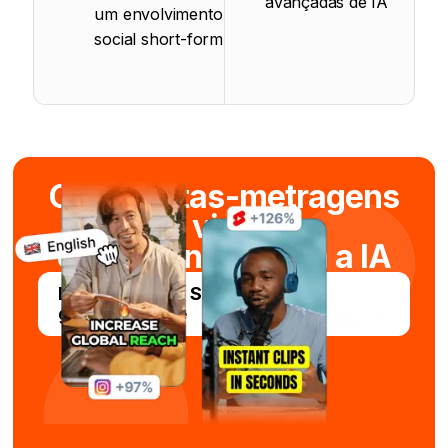
avançadas de IA
um envolvimento
social short-form
Criar curtas-metragens
viral
em segundos com a IA
Experimente o Submagic
gratuitamente