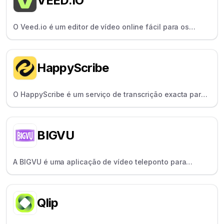
VEED.IO
O Veed.io é um editor de vídeo online fácil para os
criadores editarem e legendarem rapidamente os
conteúdos.
HappyScribe
O HappyScribe é um serviço de transcrição exacta para
jornalistas e criadores, que oferece opções de
transcrição humana e por IA.
BIGVU
A BIGVU é uma aplicação de vídeo teleponto para
treinadores e educadores, equipada com
funcionalidades para guiões, legendas e marcas.
Qlip