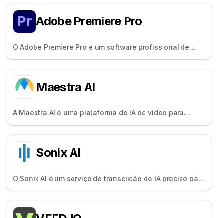
ferramentas de IA e efeitos diversos.
Adobe Premiere Pro
O Adobe Premiere Pro é um software profissional de
edição de vídeo para profissionais e cineastas, que
oferece um controlo criativo total.
Maestra AI
A Maestra AI é uma plataforma de IA de vídeo para
criadores globais, oferecendo transcrição, legendagem
e locução em mais de 125 línguas.
Sonix AI
O Sonix AI é um serviço de transcrição de IA preciso para
produtores e jornalistas, com suporte para mais de 40
idiomas e identificação de falantes.