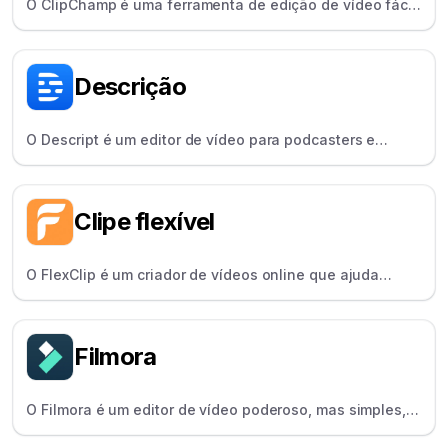
O ClipChamp é uma ferramenta de edição de vídeo fácil
para principiantes e particulares, com a funcionalidade
de arrastar, largar e criar.
Descrição
O Descript é um editor de vídeo para podcasters e
YouTubers que permite editar vídeos como texto, com
funcionalidades como Overdub e Studio Sound.
Clipe flexível
O FlexClip é um criador de vídeos online que ajuda
qualquer pessoa a criar vídeos com modelos, activos de
stock e ferramentas de edição fáceis.
Filmora
O Filmora é um editor de vídeo poderoso, mas simples,
para criadores em crescimento, popular pelas suas