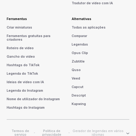
Tradutor de vídeo com IA
Ferramentas
Alternativas
Criar miniaturas
Todas as aplicações
Ferramentas gratuitas para
Comparar
criadores
Legendas
Roteiro de vídeo
Opus Clip
Gancho do vídeo
Zubtitle
Hashtags do TikTok
Quso
Legenda do TikTok
Veed
Ideias de vídeo com IA
Capcut
Legenda do Instagram
Descript
Nome de utilizador do Instagram
Kapwing
Hashtags do Instagram
Termos de
Política de
Gerador de legendas em vários
-
-
serviço
privacidade
idiomas