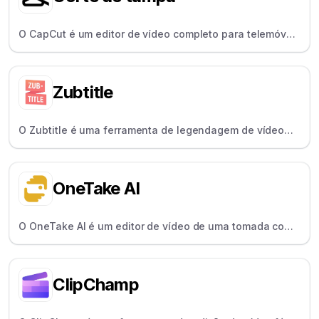
O CapCut é um editor de vídeo completo para telemóvel
e computador, popular pelos seus efeitos modernos,
modelos e partilha social fácil.
Zubtitle
O Zubtitle é uma ferramenta de legendagem de vídeo
que ajuda os criadores a adicionar legendas, títulos e
redimensionar vídeos para as redes sociais.
OneTake AI
O OneTake AI é um editor de vídeo de uma tomada com
tecnologia de IA para criadores de cursos que corta
silêncios e adiciona legendas automaticamente.
ClipChamp