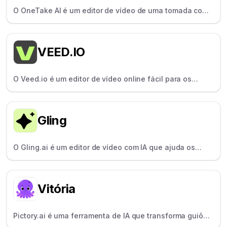
O OneTake AI é um editor de vídeo de uma tomada com
tecnologia de IA para criadores de cursos que corta
silêncios e adiciona legendas automaticamente.
VEED.IO
O Veed.io é um editor de vídeo online fácil para os
criadores editarem e legendarem rapidamente os
conteúdos.
Gling
O Gling.ai é um editor de vídeo com IA que ajuda os
criadores a eliminar rapidamente os silêncios e os erros
dos vídeos falados.
Vitória
Pictory.ai é uma ferramenta de IA que transforma guiões