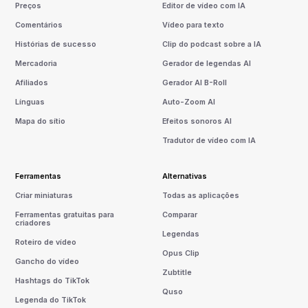
Preços
Editor de vídeo com IA
Comentários
Vídeo para texto
Histórias de sucesso
Clip do podcast sobre a IA
Mercadoria
Gerador de legendas AI
Afiliados
Gerador AI B-Roll
Línguas
Auto-Zoom AI
Mapa do sítio
Efeitos sonoros AI
Tradutor de vídeo com IA
Ferramentas
Alternativas
Criar miniaturas
Todas as aplicações
Ferramentas gratuitas para
Comparar
criadores
Legendas
Roteiro de vídeo
Opus Clip
Gancho do vídeo
Zubtitle
Hashtags do TikTok
Quso
Legenda do TikTok