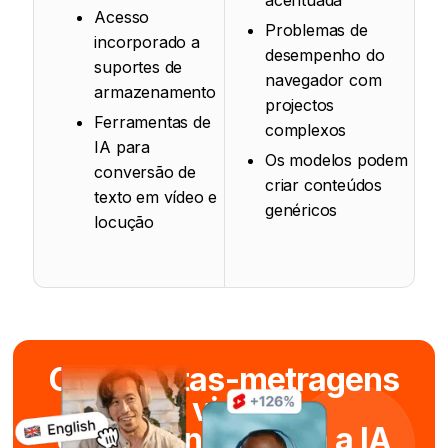
Acesso
Problemas de
incorporado a
desempenho do
suportes de
navegador com
armazenamento
projectos
Ferramentas de
complexos
IA para
Os modelos podem
conversão de
criar conteúdos
texto em vídeo e
genéricos
locução
Criar curtas-metragens
viral
em segundos com a IA