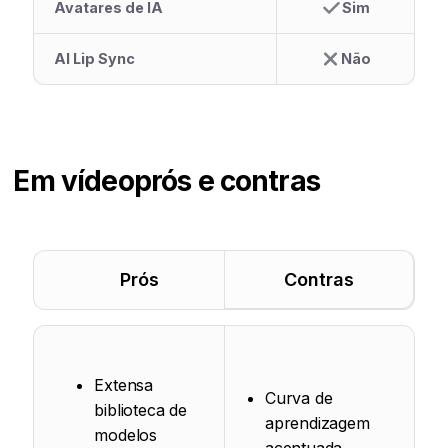
Avatares de IA
Sim
AI Lip Sync
Não
Em vídeo
prós e contras
Prós
Contras
Extensa
Curva de
biblioteca de
aprendizagem
modelos
acentuada