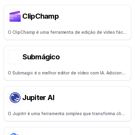
ClipChamp
O ClipChamp é uma ferramenta de edição de vídeo fácil
para principiantes e particulares, com a funcionalidade
de arrastar, largar e criar.
Submágico
O Submagic é o melhor editor de vídeo com IA. Adicione
viral em mais de 100 idiomas a qualquer vídeo e crie
viral em poucos minutos.
Jupiter AI
O Jupitrr é uma ferramenta simples que transforma clips
de áudio em vídeos partilháveis e legendados para as
redes sociais.