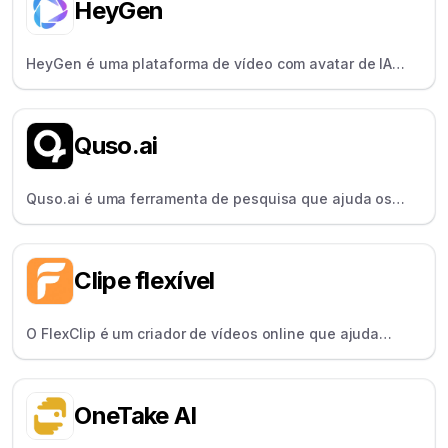
HeyGen
HeyGen é uma plataforma de vídeo com avatar de IA
onde os utilizadores digitam um script para obter um
vídeo, ideal para profissionais de marketing e
instrutores.
Quso.ai
Quso.ai é uma ferramenta de pesquisa que ajuda os
criadores a transformar instantaneamente os vídeos do
YouTube em notas, resumos e ideias.
Clipe flexível
O FlexClip é um criador de vídeos online que ajuda
qualquer pessoa a criar vídeos com modelos, activos de
stock e ferramentas de edição fáceis.
OneTake AI