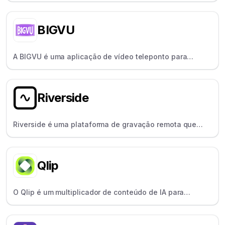
ou vídeos longos em clipes curtos e de marca -
perfeitos para a reutilização de conteúdos.
BIGVU
A BIGVU é uma aplicação de vídeo teleponto para
treinadores e educadores, equipada com
funcionalidades para guiões, legendas e marcas.
Riverside
Riverside é uma plataforma de gravação remota que
fornece áudio/vídeo local e nítido, perfeita para
podcasters e entrevistadores.
Qlip
O Qlip é um multiplicador de conteúdo de IA para
podcasters e criadores que utiliza a IA para identificar e
extrair automaticamente destaques de vídeos longos.