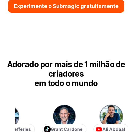
Experimente o Submagic gratuitamente
Adorado por mais de 1 milhão de
criadores
em todo o mundo
 Jefferies
Grant Cardone
Ali Abdaal