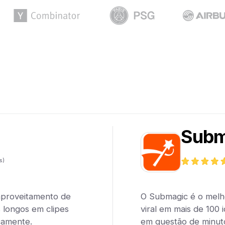
Subm
s)
aproveitamento de
O Submagic é o melho
 longos em clipes
viral em mais de 100 
camente.
em questão de minut