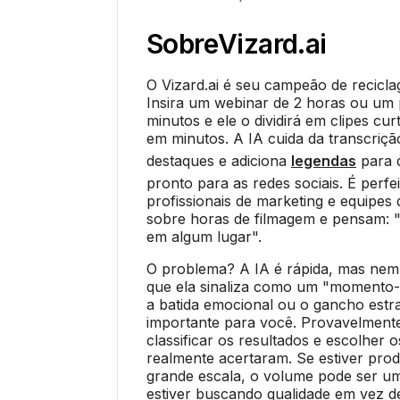
Sobre
Vizard.ai
O Vizard.ai é seu campeão de recicl
Insira um webinar de 2 horas ou um
minutos e ele o dividirá em clipes cu
em minutos. A IA cuida da transcriçã
destaques e adiciona
legendas
para q
pronto para as redes sociais. É perfe
profissionais de marketing e equipe
sobre horas de filmagem e pensam: 
em algum lugar".
O problema? A IA é rápida, mas nem 
que ela sinaliza como um "momento
a batida emocional ou o gancho estr
importante para você. Provavelmente
classificar os resultados e escolher o
realmente acertaram. Se estiver pr
grande escala, o volume pode ser u
estiver buscando qualidade em vez de