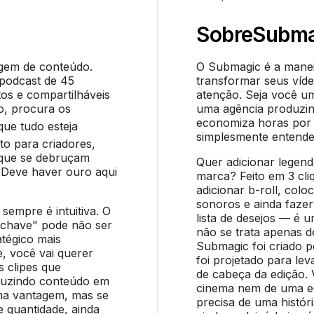
Sobre
Subma
agem de conteúdo.
O Submagic é a maneir
 podcast de 45
transformar seus ví
rtos e compartilháveis
atenção. Seja você u
o, procura os
uma agência produzin
economiza horas por
ue tudo esteja
simplesmente entende
ito para criadores,
s que se debruçam
Quer adicionar legen
"Deve haver ouro aqui
marca? Feito em 3 cli
adicionar b-roll, colo
sonoros e ainda fazer
sempre é intuitiva. O
lista de desejos — é 
-chave" pode não ser
não se trata apenas d
atégico mais
Submagic foi criado p
, você vai querer
foi projetado para le
s clipes que
de cabeça da edição.
oduzindo conteúdo em
cinema nem de uma e
ma vantagem, mas se
precisa de uma histór
 quantidade, ainda