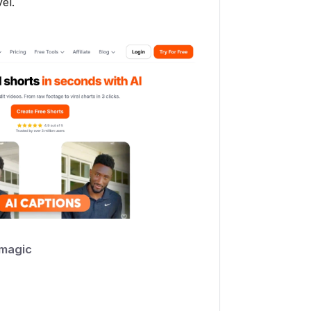
vel.
magic