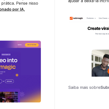
ajudar a deixá-la incrí
prática. Pense nisso
onado por IA,
Saiba mais sobre
Sub