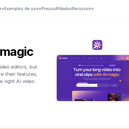
o
Exemplos de uso
Preços
Afiliados
Recursos
bmagic
ideo editors, but
e their features,
e right AI video