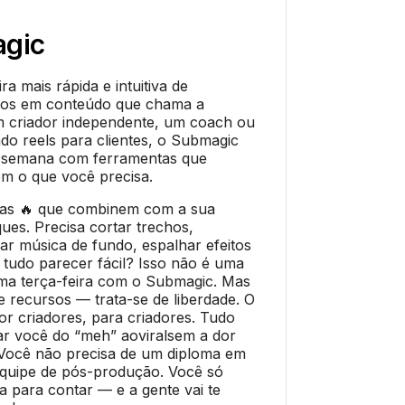
gic
a mais rápida e intuitiva de
deos em conteúdo que chama a
m criador independente, um coach ou
do reels para clientes, o Submagic
 semana com ferramentas que
m o que você precisa.
das 🔥 que combinem com a sua
ques. Precisa cortar trechos,
car música de fundo, espalhar efeitos
 tudo parecer fácil? Isso não é uma
uma terça-feira com o Submagic. Mas
e recursos — trata-se de liberdade. O
or criadores, para criadores. Tudo
var você do “meh” aoviralsem a dor
 Você não precisa de um diploma em
quipe de pós-produção. Você só
ia para contar — e a gente vai te