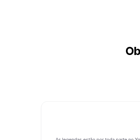
Ob
As legendas estão por toda parte no Y