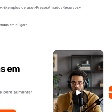
o
Exemplos de uso
Preços
Afiliados
Recursos
endas em búlgaro
as em
te para aumentar