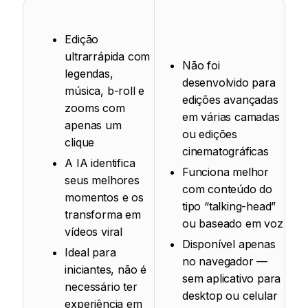
Edição
ultrarrápida com
Não foi
legendas,
desenvolvido para
música, b-roll e
edições avançadas
zooms com
em várias camadas
apenas um
ou edições
clique
cinematográficas
A IA identifica
Funciona melhor
seus melhores
com conteúdo do
momentos e os
tipo “talking-head”
transforma em
ou baseado em voz
vídeos viral
Disponível apenas
Ideal para
no navegador —
iniciantes, não é
sem aplicativo para
necessário ter
desktop ou celular
experiência em