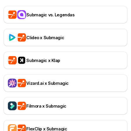
Submagic vs. Legendas
Clideo x Submagic
Submagic x Klap
Vizard.ai x Submagic
Filmora x Submagic
FlexClip x Submagic