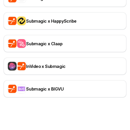
Submagic x HappyScribe
Submagic x Claap
InVideo x Submagic
Submagic x BIGVU