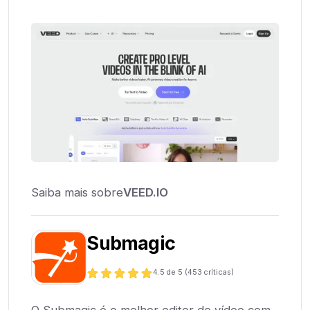
Saiba mais sobre
VEED.IO
Submagic
4.5
de 5 (
453
críticas)