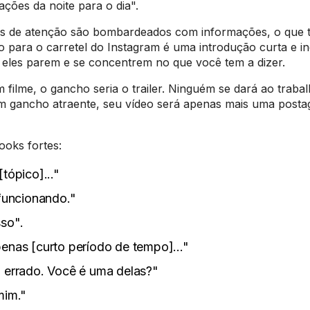
ações da noite para o dia".
tos de atenção são bombardeados com informações, o que 
 para o carretel do Instagram é uma introdução curta e in
 eles parem e se concentrem no que você tem a dizer.
 filme, o gancho seria o trailer. Ninguém se dará ao traba
em um gancho atraente, seu vídeo será apenas mais uma post
oks fortes:
tópico]..."
 funcionando."
sso".
enas [curto período de tempo]..."
 errado. Você é uma delas?"
mim."