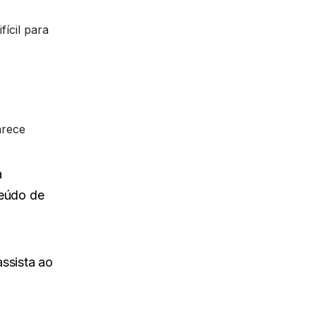
ícil para
arece
a
teúdo de
ssista ao