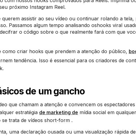
cio com nossos hooks comprovados para Reels. Imprima ou
seu próximo Instagram Reel.
uerem assistir ao seu vídeo ou continuar rolando a tela, 
so. Passamos algum tempo analisando oshooks viral usad
decifrar o código sobre o que realmente fará com que vo
re como criar hooks que prendem a atenção do público,
bo
nem tendência. Isso é essencial para os criadores de con
k.
básicos de um gancho
ídeo que chamam a atenção e convencem os espectadores
alquer estratégia
de marketing de
mídia social em qualque
 se trata de vídeos short-form .
a, uma declaração ousada ou uma visualização rápida d