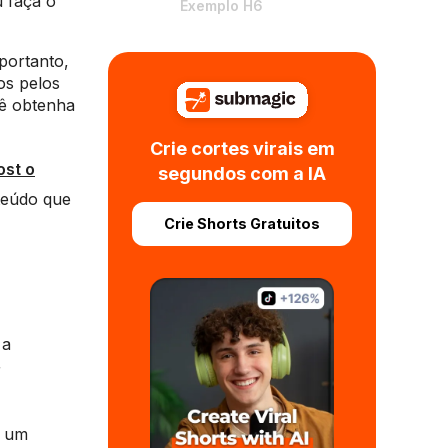
 faça o
Exemplo H6
portanto,
os pelos
cê obtenha
Crie cortes virais em
ost o
segundos com a IA
teúdo que
Crie Shorts Gratuitos
 a
r
e um