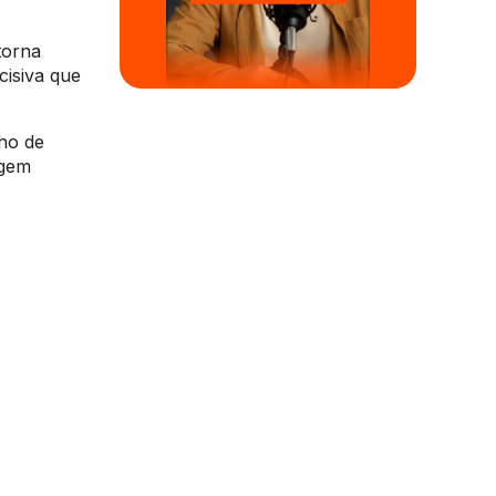
torna
cisiva que
lho de
agem