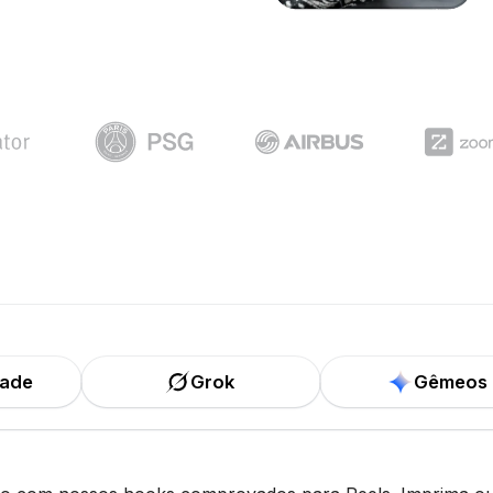
dade
Grok
Gêmeos