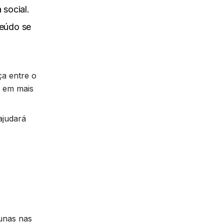
 social.
eúdo se
ça entre o
z em mais
ajudará
unas nas