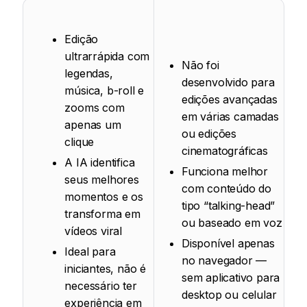
Edição
ultrarrápida com
Não foi
legendas,
desenvolvido para
música, b-roll e
edições avançadas
zooms com
em várias camadas
apenas um
ou edições
clique
cinematográficas
A IA identifica
Funciona melhor
seus melhores
com conteúdo do
momentos e os
tipo “talking-head”
transforma em
ou baseado em voz
vídeos viral
Disponível apenas
Ideal para
no navegador —
iniciantes, não é
sem aplicativo para
necessário ter
desktop ou celular
experiência em