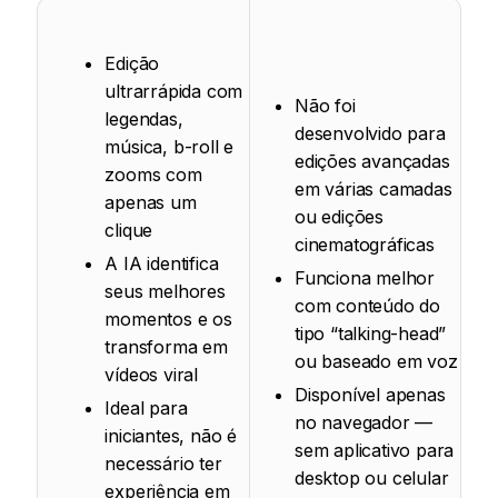
Edição
ultrarrápida com
Não foi
legendas,
desenvolvido para
música, b-roll e
edições avançadas
zooms com
em várias camadas
apenas um
ou edições
clique
cinematográficas
A IA identifica
Funciona melhor
seus melhores
com conteúdo do
momentos e os
tipo “talking-head”
transforma em
ou baseado em voz
vídeos viral
Disponível apenas
Ideal para
no navegador —
iniciantes, não é
sem aplicativo para
necessário ter
desktop ou celular
experiência em