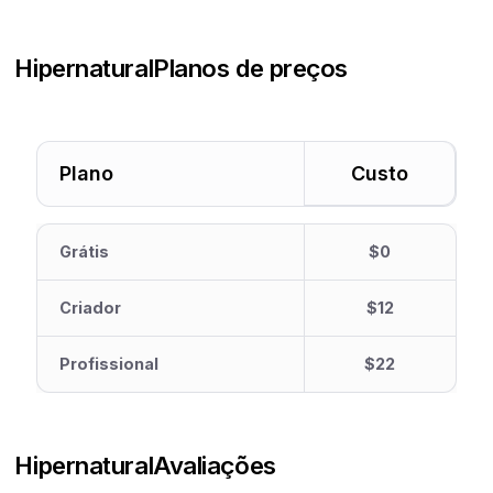
Hipernatural
Planos de preços
Plano
Custo
Grátis
$0
Criador
$12
Profissional
$22
Hipernatural
Avaliações