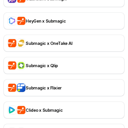
HeyGen x Submagic
Submagic x OneTake AI
Submagic x Qlip
Submagic x Flixier
Clideo x Submagic