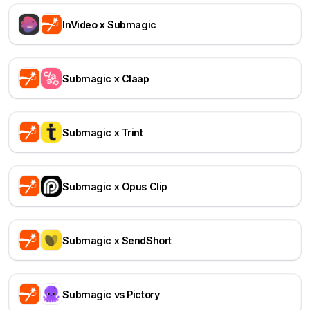
InVideo x Submagic
Submagic x Claap
Submagic x Trint
Submagic x Opus Clip
Submagic x SendShort
Submagic vs Pictory