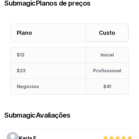
Submagic
Planos de preços
Plano
Custo
$12
Inicial
$23
Profissional
Negócios
$41
Submagic
Avaliações
Karla E.