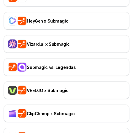
HeyGen x Submagic
Vizard.ai x Submagic
Submagic vs. Legendas
VEED.IO x Submagic
ClipChamp x Submagic