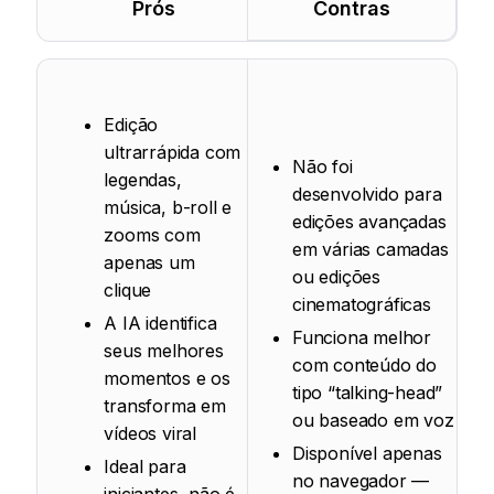
Prós
Contras
Edição
ultrarrápida com
Não foi
legendas,
desenvolvido para
música, b-roll e
edições avançadas
zooms com
em várias camadas
apenas um
ou edições
clique
cinematográficas
A IA identifica
Funciona melhor
seus melhores
com conteúdo do
momentos e os
tipo “talking-head”
transforma em
ou baseado em voz
vídeos viral
Disponível apenas
Ideal para
no navegador —