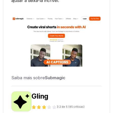
ajudar a deixá-la incrível.
Saiba mais sobre
Submagic
Gling
3.2
de 5 (
45
críticas)