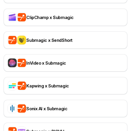
ClipChamp x Submagic
Submagic x SendShort
InVideo x Submagic
Kapwing x Submagic
Sonix AI x Submagic