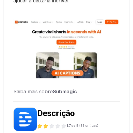
ajudar a deixá-la incrível.
Saiba mais sobre
Submagic
Descrição
1.7
de 5 (
53
críticas)