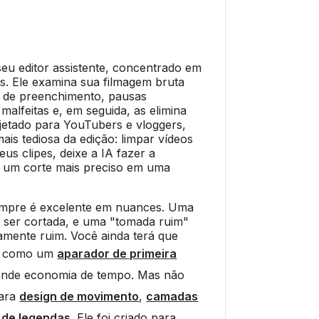
seu editor assistente, concentrado em
as. Ele examina sua filmagem bruta
 de preenchimento, pausas
alfeitas e, em seguida, as elimina
jetado para YouTubers e vloggers,
 mais tediosa da edição: limpar vídeos
us clipes, deixe a IA fazer a
á um corte mais preciso em uma
sempre é excelente em nuances. Uma
 ser cortada, e uma "tomada ruim"
amente ruim. Você ainda terá que
s, como um
aparador de primeira
ande economia de tempo. Mas não
para
design de movimento
,
camadas
o de legendas
. Ele foi criado para