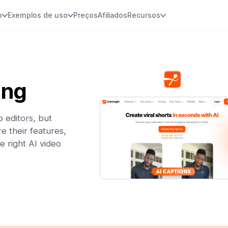
o
Exemplos de uso
Preços
Afiliados
Recursos
ing
 editors, but
e their features,
e right AI video