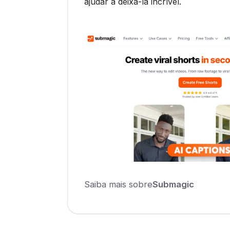
ajudar a deixá-la incrível.
Saiba mais sobre
Submagic