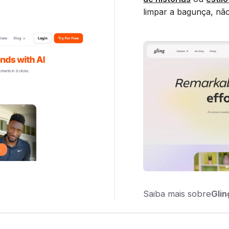
limpar a bagunça, não 
Saiba mais sobre
Glin