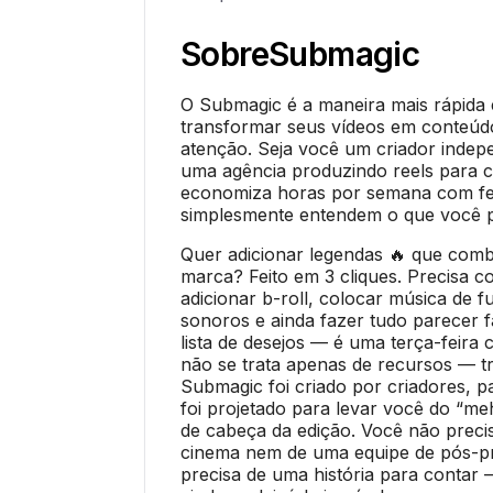
Sobre
Submagic
O Submagic é a maneira mais rápida e 
transformar seus vídeos em conteú
atenção. Seja você um criador inde
uma agência produzindo reels para c
economiza horas por semana com f
simplesmente entendem o que você p
Quer adicionar legendas 🔥 que com
marca? Feito em 3 cliques. Precisa co
adicionar b-roll, colocar música de f
sonoros e ainda fazer tudo parecer f
lista de desejos — é uma terça-feir
não se trata apenas de recursos — tr
Submagic foi criado por criadores, p
foi projetado para levar você do “me
de cabeça da edição. Você não prec
cinema nem de uma equipe de pós-p
precisa de uma história para contar —