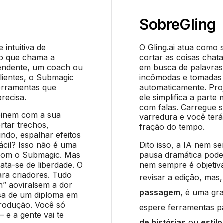
Sobre
Gling
intuitiva de
O Gling.ai atua como 
do que chama a
cortar as coisas chat
pendente, um coach ou
em busca de palavras
lientes, o Submagic
incômodas e tomadas m
erramentas que
automaticamente. Pro
recisa.
ele simplifica a parte
com falas. Carregue se
binem com a sua
varredura e você ter
rtar trechos,
fração do tempo.
undo, espalhar efeitos
ácil? Isso não é uma
Dito isso, a IA nem 
a com o Submagic. Mas
pausa dramática pode
ata-se de liberdade. O
nem sempre é objetiv
ara criadores. Tudo
revisar a edição, ma
h” aoviralsem a dor
passagem
, é uma gr
isa de um diploma em
rodução. Você só
espere ferramentas 
 e a gente vai te
de histórias
ou
estil