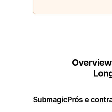
Overview 
Long
Submagic
Prós e contr