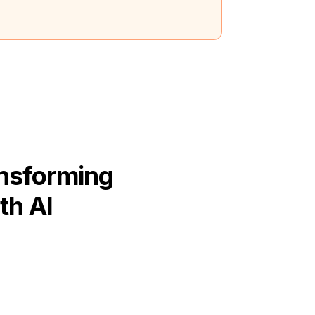
ansforming
th AI