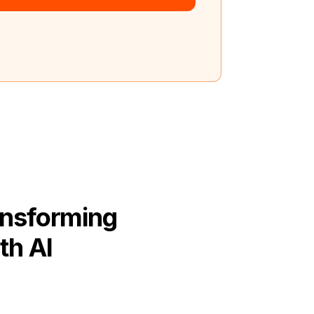
ansforming
th AI