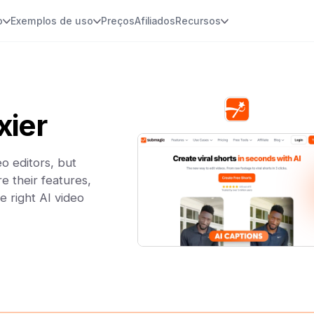
o
Exemplos de uso
Preços
Afiliados
Recursos
xier
o editors, but
e their features,
e right AI video