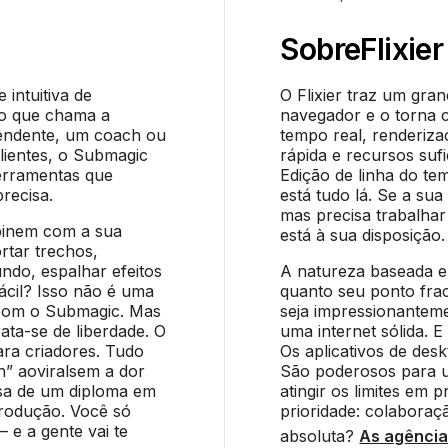
Sobre
Flixier
intuitiva de
O Flixier traz um gra
do que chama a
navegador e o torna 
pendente, um coach ou
tempo real, renderiz
lientes, o Submagic
rápida e recursos sufi
erramentas que
Edição de linha do te
recisa.
está tudo lá. Se a su
mas precisa trabalhar
binem com a sua
está à sua disposição.
rtar trechos,
undo, espalhar efeitos
A natureza baseada e
ácil? Isso não é uma
quanto seu ponto fra
a com o Submagic. Mas
seja impressionantem
ata-se de liberdade. O
uma internet sólida. 
ara criadores. Tudo
Os aplicativos de des
h” aoviralsem a dor
São poderosos para 
isa de um diploma em
atingir os limites em 
rodução. Você só
prioridade: colaboraç
 e a gente vai te
absoluta?
As agência