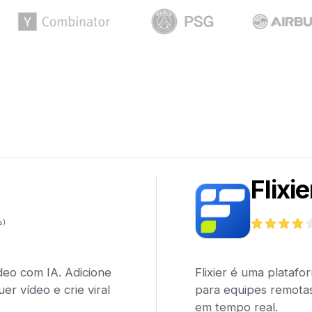
Flixie
s)
deo com IA. Adicione
Flixier é uma plataf
er vídeo e crie viral
para equipes remotas
em tempo real.