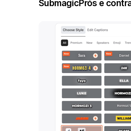
Submagic
Prós e contr