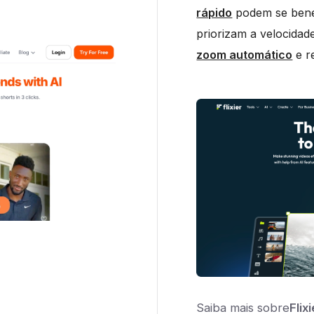
rápido
podem se benef
priorizam a velocida
zoom automático
e r
Saiba mais sobre
Flixi