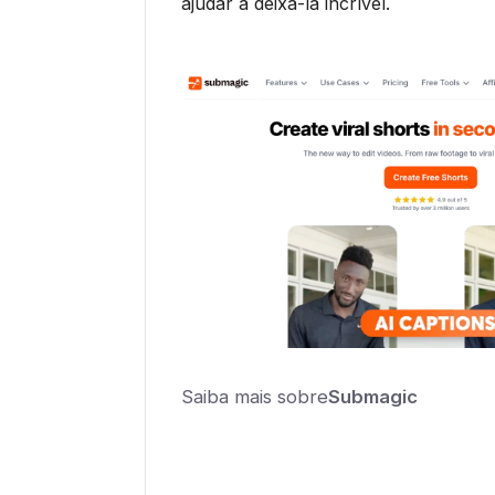
ajudar a deixá-la incrível.
Saiba mais sobre
Submagic