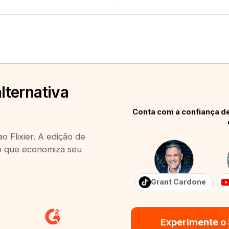
lternativa
Conta com a confiança de
o Flixier. A edição de
 o que economiza seu
Grant Cardone
Experimente o