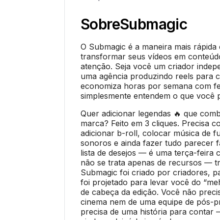
Sobre
Submagic
O Submagic é a maneira mais rápida e 
transformar seus vídeos em conteú
atenção. Seja você um criador inde
uma agência produzindo reels para c
economiza horas por semana com f
simplesmente entendem o que você p
Quer adicionar legendas 🔥 que com
marca? Feito em 3 cliques. Precisa co
adicionar b-roll, colocar música de f
sonoros e ainda fazer tudo parecer f
lista de desejos — é uma terça-feir
não se trata apenas de recursos — tr
Submagic foi criado por criadores, p
foi projetado para levar você do “me
de cabeça da edição. Você não prec
cinema nem de uma equipe de pós-p
precisa de uma história para contar —