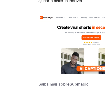
ajudar a deixá-la incrível.
Saiba mais sobre
Submagic