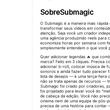
Sobre
Submagic
O Submagic é a maneira mais rápida e 
transformar seus vídeos em conteú
atenção. Seja você um criador inde
uma agência produzindo reels para c
economiza horas por semana com f
simplesmente entendem o que você p
Quer adicionar legendas 🔥 que com
marca? Feito em 3 cliques. Precisa co
adicionar b-roll, colocar música de f
sonoros e ainda fazer tudo parecer f
lista de desejos — é uma terça-feir
não se trata apenas de recursos — tr
Submagic foi criado por criadores, p
foi projetado para levar você do “me
de cabeça da edição. Você não prec
cinema nem de uma equipe de pós-p
precisa de uma história para contar —