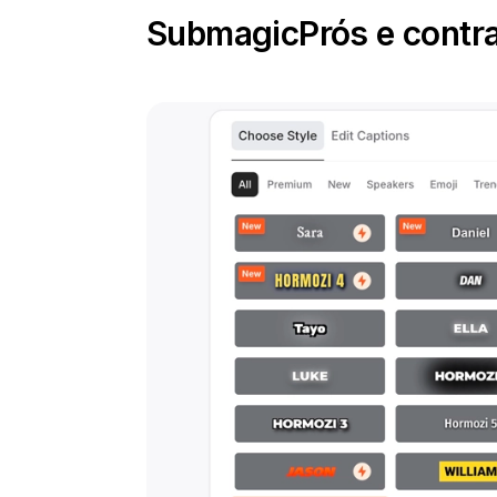
Submagic
Prós e contr