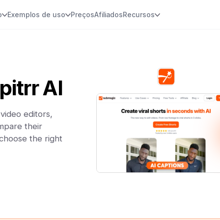
o
Exemplos de uso
Preços
Afiliados
Recursos
itrr AI
video editors,
mpare their
 choose the right