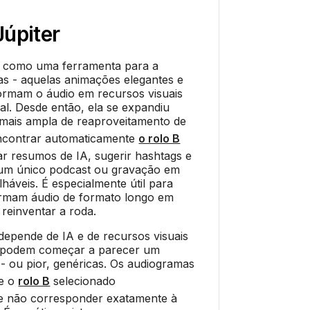
Júpiter
u como uma ferramenta para a
as - aquelas animações elegantes e
ormam o áudio em recursos visuais
al. Desde então, ela se expandiu
mais ampla de reaproveitamento de
ncontrar automaticamente
o rolo B
ar resumos de IA, sugerir hashtags e
 um único podcast ou gravação em
lháveis. É especialmente útil para
ormam áudio de formato longo em
reinventar a roda.
epende de IA e de recursos visuais
s podem começar a parecer um
- ou pior, genéricas. Os audiogramas
 e o
rolo B
selecionado
e não corresponder exatamente à