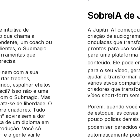
Sobre
IA de 
intuitiva de
A Jupitrr AI começo
do que chama a
criação de audiogram
pendente, um coach ou
onduladas que transf
lientes, o Submagic
prontos para uso soci
erramentas que
para uma plataforma 
recisa.
conteúdo. Ele pode e
para o seu vídeo, ger
binem com a sua
ajudar a transformar
rtar trechos,
vários ativos comparti
undo, espalhar efeitos
criadores que transf
ácil? Isso não é uma
vídeo short-form sem 
a com o Submagic. Mas
ata-se de liberdade. O
Porém, quando você d
ara criadores. Tudo
de estoque, as coisa
h” aoviralsem a dor
pouco polidas demais 
isa de um diploma em
podem ser parecidos
rodução. Você só
 e a gente vai te
automaticamente pod