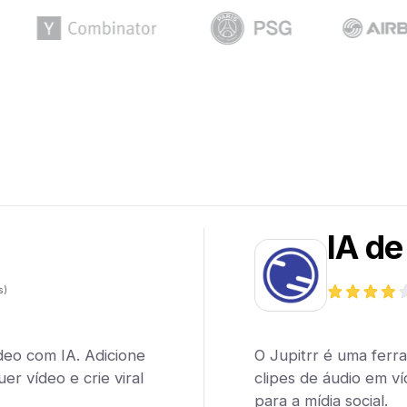
IA de
s)
deo com IA. Adicione
O Jupitrr é uma ferr
er vídeo e crie viral
clipes de áudio em v
para a mídia social.