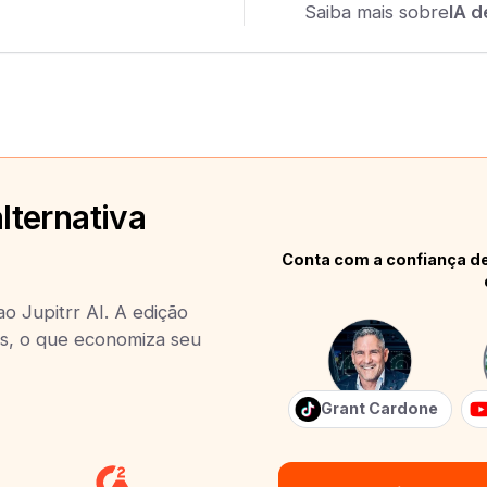
Saiba mais sobre
IA d
lternativa
Conta com a confiança de
o Jupitrr AI. A edição
es, o que economiza seu
Grant Cardone