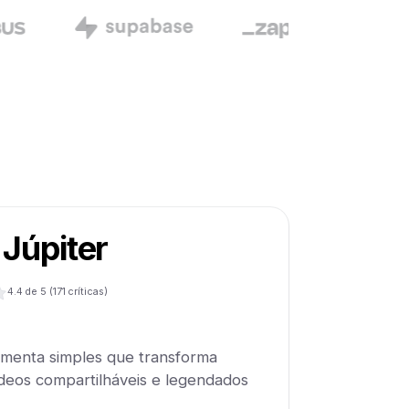
 Júpiter
4.4
de 5 (
171
críticas)
amenta simples que transforma
ídeos compartilháveis e legendados