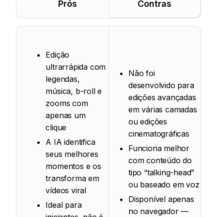
Prós
Contras
Edição
ultrarrápida com
Não foi
legendas,
desenvolvido para
música, b-roll e
edições avançadas
zooms com
em várias camadas
apenas um
ou edições
clique
cinematográficas
A IA identifica
Funciona melhor
seus melhores
com conteúdo do
momentos e os
tipo “talking-head”
transforma em
ou baseado em voz
vídeos viral
Disponível apenas
Ideal para
no navegador —