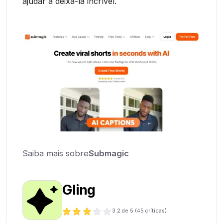
ajudar a deixá-la incrível.
Saiba mais sobre
Submagic
Gling
3.2
de 5 (
45
críticas)