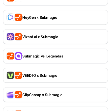
HeyGen x Submagic
Vizard.ai x Submagic
Submagic vs. Legendas
VEED.IO x Submagic
ClipChamp x Submagic