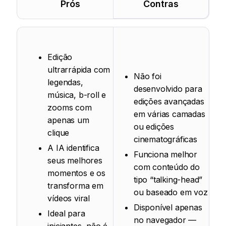
Prós
Contras
Edição
ultrarrápida com
Não foi
legendas,
desenvolvido para
música, b-roll e
edições avançadas
zooms com
em várias camadas
apenas um
ou edições
clique
cinematográficas
A IA identifica
Funciona melhor
seus melhores
com conteúdo do
momentos e os
tipo “talking-head”
transforma em
ou baseado em voz
vídeos viral
Disponível apenas
Ideal para
no navegador —