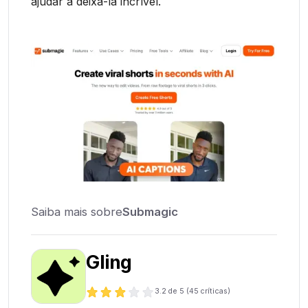
ajudar a deixá-la incrível.
Saiba mais sobre
Submagic
Gling
3.2
de 5 (
45
críticas)