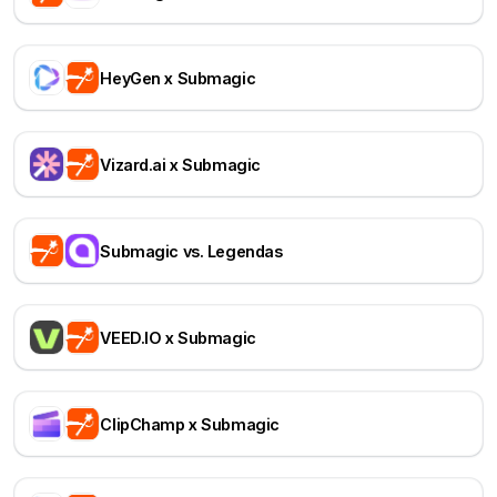
HeyGen x Submagic
Vizard.ai x Submagic
Submagic vs. Legendas
VEED.IO x Submagic
ClipChamp x Submagic