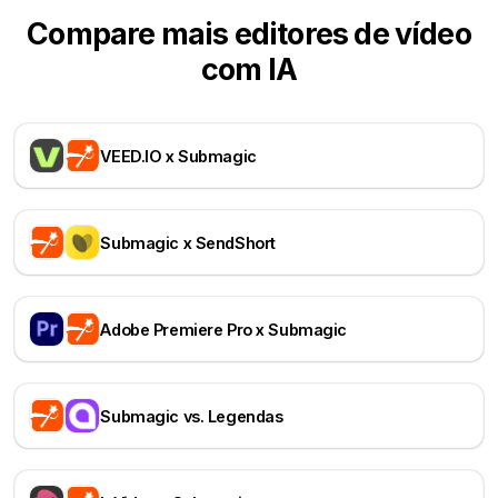
Compare mais editores de vídeo
com IA
VEED.IO x Submagic
Submagic x SendShort
Adobe Premiere Pro x Submagic
Submagic vs. Legendas