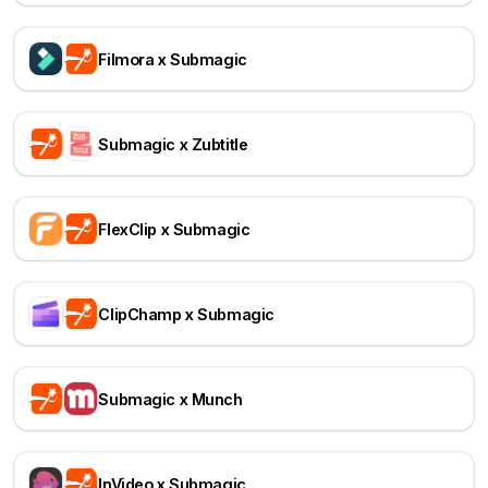
Filmora x Submagic
Submagic x Zubtitle
FlexClip x Submagic
ClipChamp x Submagic
Submagic x Munch
InVideo x Submagic