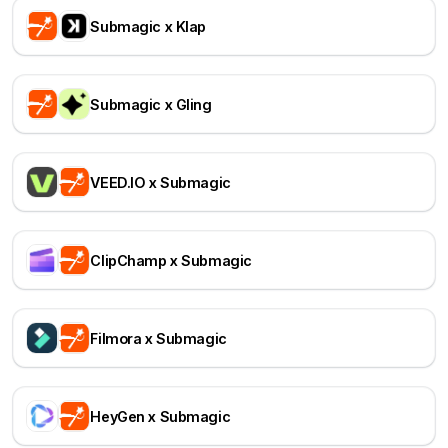
Submagic x Klap
Submagic x Gling
VEED.IO x Submagic
ClipChamp x Submagic
Filmora x Submagic
HeyGen x Submagic