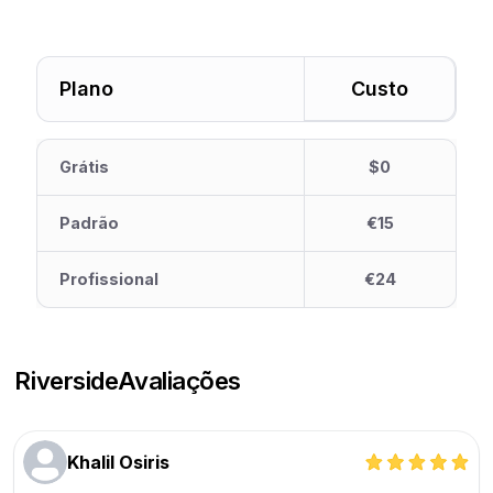
Plano
Custo
Grátis
$0
Padrão
€15
Profissional
€24
Riverside
Avaliações
Khalil Osiris