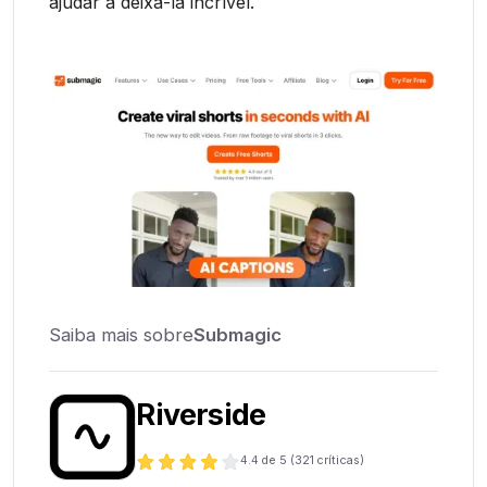
ajudar a deixá-la incrível.
Saiba mais sobre
Submagic
Riverside
4.4
de 5 (
321
críticas)