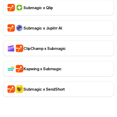
Submagic x Qlip
Submagic x Jupitrr AI
ClipChamp x Submagic
Kapwing x Submagic
Submagic x SendShort