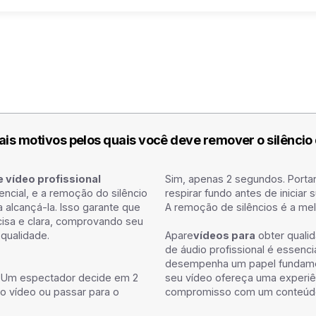
pais motivos pelos quais você deve remover o silêncio
 vídeo profissional
Sim, apenas 2 segundos. Porta
encial, e a remoção do silêncio
respirar fundo antes de inicia
alcançá-la. Isso garante que
A remoção de silêncios é a melh
cisa e clara, comprovando seu
qualidade.
Apare
vídeos para
obter quali
de áudio profissional é essenci
desempenha um papel fundament
 Um espectador decide em 2
seu vídeo ofereça uma experiê
o vídeo ou passar para o
compromisso com um conteúdo 