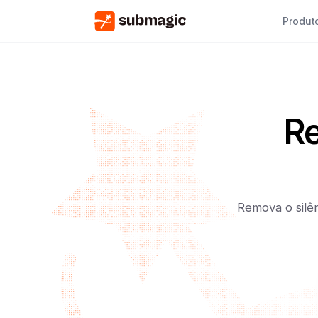
Produt
Re
Remova o silê