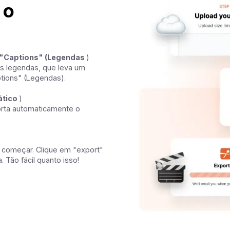
 o
a "Captions" (Legendas
)
s legendas, que leva um
ptions" (Legendas).
ático
)
orta automaticamente o
a começar. Clique em "export"
. Tão fácil quanto isso!