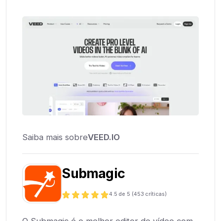
Saiba mais sobre
VEED.IO
Submagic
4.5
de 5 (
453
críticas)