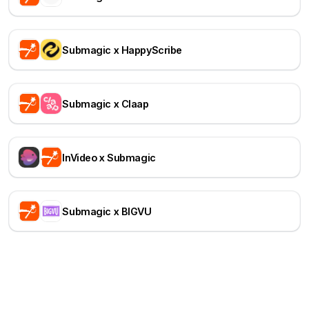
Submagic x HappyScribe
Submagic x Claap
InVideo x Submagic
Submagic x BIGVU