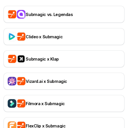
Submagic vs. Legendas
Clideo x Submagic
Submagic x Klap
Vizard.ai x Submagic
Filmora x Submagic
FlexClip x Submagic