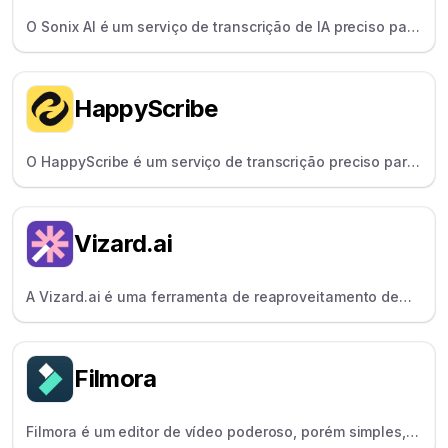
O Sonix AI é um serviço de transcrição de IA preciso para
produtores e jornalistas, com suporte para mais de 40
idiomas e identificação de falantes.
HappyScribe
O HappyScribe é um serviço de transcrição preciso para
jornalistas e criadores, que oferece opções de
transcrição humana e por IA.
Vizard.ai
A Vizard.ai é uma ferramenta de reaproveitamento de
vídeo com IA que transforma vídeos longos em clipes
curtos e compartilháveis - automaticamente.
Filmora
Filmora é um editor de vídeo poderoso, porém simples,