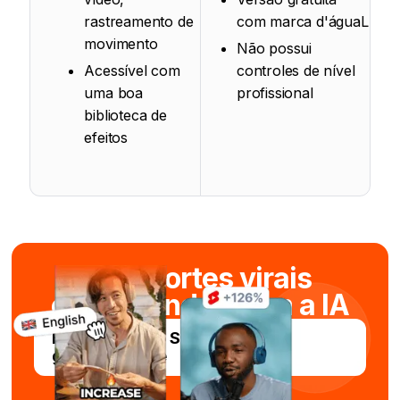
rastreamento de
com marca d'águaL
movimento
Não possui
Acessível com
controles de nível
uma boa
profissional
biblioteca de
efeitos
Crie cortes virais
em segundos com a IA
Experimente o Submagic
gratuitamente