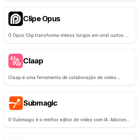
completo que ajuda os criadores a criar scripts, filmar e
legendar vídeos rapidamente.
Clipe Opus
O Opus Clip transforma vídeos longos em viral curtos e
viral usando IA. Ele foi desenvolvido para permitir a
rápida reutilização de conteúdo, principalmente no
TikTok, no Reels e Shorts.
Claap
Claap é uma ferramenta de colaboração de vídeo
assíncrona para equipes remotas, permitindo que os
usuários gravem a tela e comentem os vídeos.
Submagic
O Submagic é o melhor editor de vídeo com IA. Adicione
viral em mais de 100 idiomas a qualquer vídeo e crie
viral em questão de minutos.