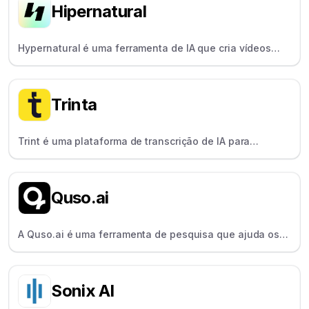
Hipernatural
Hypernatural é uma ferramenta de IA que cria vídeos
animados usando vozes e avatares de IA, projetada
para profissionais de marketing e educadores.
Trinta
Trint é uma plataforma de transcrição de IA para
jornalistas e pesquisadores que converte áudio e vídeo
em texto pesquisável e editável.
Quso.ai
A Quso.ai é uma ferramenta de pesquisa que ajuda os
criadores a transformar instantaneamente os vídeos do
YouTube em anotações, resumos e ideias.
Sonix AI