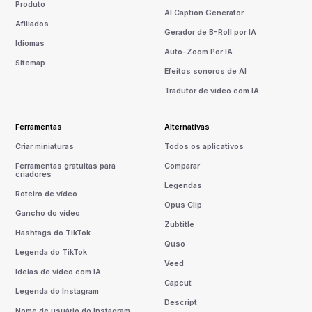
Produto
AI Caption Generator
Afiliados
Gerador de B-Roll por IA
Idiomas
Auto-Zoom Por IA
Sitemap
Efeitos sonoros de AI
Tradutor de vídeo com IA
Ferramentas
Alternativas
Criar miniaturas
Todos os aplicativos
Ferramentas gratuitas para
Comparar
criadores
Legendas
Roteiro de vídeo
Opus Clip
Gancho do vídeo
Zubtitle
Hashtags do TikTok
Quso
Legenda do TikTok
Veed
Ideias de vídeo com IA
Capcut
Legenda do Instagram
Descript
Nome de usuário do Instagram