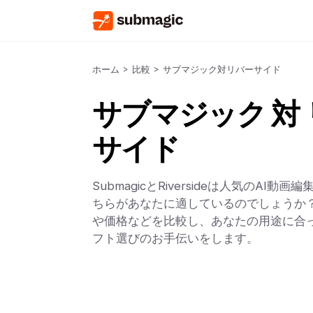
ホーム
>
比較
>
サブマジック対リバーサイド
サブマジック 対
サイド
SubmagicとRiversideは人気のAI動
ちらがあなたに適しているのでしょうか？
や価格などを比較し、あなたの用途に合っ
フト選びのお手伝いをします。