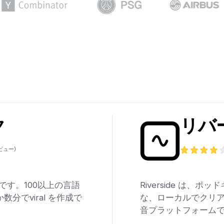
ク
リバ
ビュー)
ルです。100以上の言語
Riverside は
数分でviral を作成で
な、ローカルでクリア
音プラットフォーム