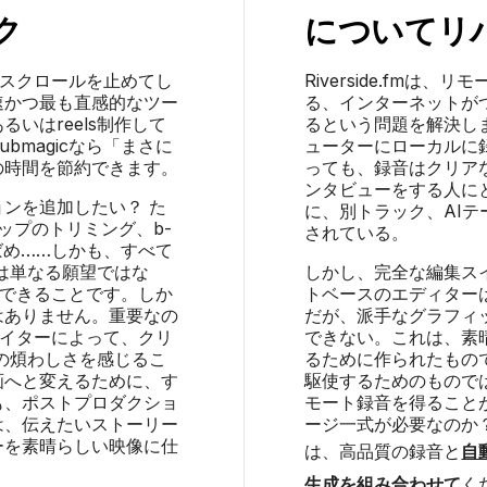
ク
について
リ
わずスクロールを止めてし
Riverside.fm
速かつ最も直感的なツー
る、インターネットが
いはreels制作して
るという問題を解決しまし
bmagicなら「まさに
ューターにローカルに
の時間を節約できます。
っても、録音はクリア
ンタビューをする人に
ョンを追加したい？ た
に、別トラック、AI
ップのトリミング、b-
されている。
りばめ……しかも、すべて
は単なる願望ではな
しかし、完全な編集ス
実現できることです。しか
トベースのエディター
はありません。重要なの
だが、派手なグラフィ
リエイターによって、クリ
できない。これは、素
の煩わしさを感じるこ
るために作られたもの
動画へと変えるために、す
駆使するためのもので
も、ポストプロダクショ
モート録音を得ること
は、伝えたいストーリー
ージ一式が必要なのか
ーを素晴らしい映像に仕
は、高品質の録音と
自
生成を組み合わせて
く