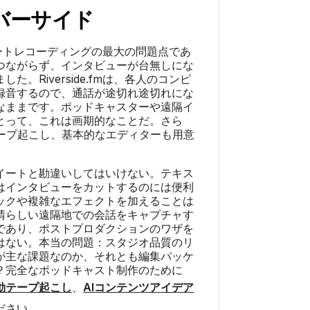
バーサイド
は、リモートレコーディングの最大の問題点であ
つながらず、インタビューが台無しにな
た。Riverside.fmは、各人のコンピ
録音するので、通話が途切れ途切れにな
なままです。ポッドキャスターや遠隔イ
とって、これは画期的なことだ。さら
テープ起こし、基本的なエディターも用意
イートと勘違いしてはいけない。テキス
はインタビューをカットするのには便利
ックや複雑なエフェクトを加えることは
晴らしい遠隔地での会話をキャプチャす
であり、ポストプロダクションのワザを
はない。本当の問題：スタジオ品質のリ
が主な課題なのか、それとも編集パッケ
？完全なポッドキャスト制作のために
動テープ起こし
、
AIコンテンツアイデア
ださい。