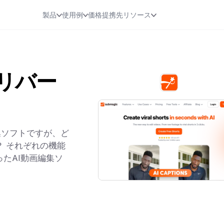
製品
使用例
価格
提携先
リソース
 リバー
画編集ソフトですが、ど
 それぞれの機能
たAI動画編集ソ