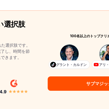
良い選択肢
100名以上のトップク
る優れた選択肢です。
完了し、時間を節
集できます。
グラント・カルドン
アリ
サブマジッ