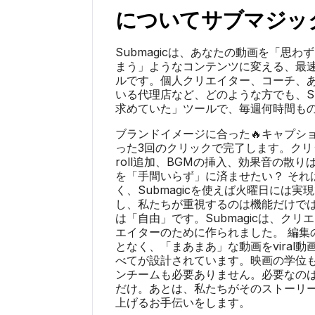
について
サブマジッ
Submagicは、あなたの動画を「思
まう」ようなコンテンツに変える、最
ルです。個人クリエイター、コーチ、ある
いる代理店など、どのような方でも、Su
求めていた」ツールで、毎週何時間も
ブランドイメージに合った🔥キャプシ
った3回のクリックで完了します。クリ
roll追加、BGMの挿入、効果音の散
を「手間いらず」に済ませたい？ それ
く、Submagicを使えば火曜日には
し、私たちが重視するのは機能だけで
は「自由」です。Submagicは、ク
エイターのために作られました。 編集
となく、「まあまあ」な動画をviral
べてが設計されています。映画の学位
ンチームも必要ありません。必要なの
だけ。あとは、私たちがそのストーリ
上げるお手伝いをします。