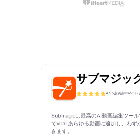
サブマジッ
4.5
5点満点中
453
レ
Submagicは最高のAI動画編集ツー
でviral あらゆる動画に追加し、わずか
きます。