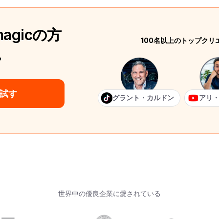
agicの方
100名以上のトップク
。
試す
グラント・カルドン
アリ
世界中の優良企業に愛されている