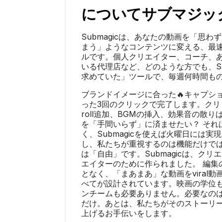
について
サブマジッ
Submagicは、あなたの動画を「思
まう」ようなコンテンツに変える、最
ルです。個人クリエイター、コーチ、ある
いる代理店など、どのような方でも、Su
求めていた」ツールで、毎週何時間も
ブランドイメージに合った🔥キャプシ
った3回のクリックで完了します。クリ
roll追加、BGMの挿入、効果音の散
を「手間いらず」に済ませたい？ それ
く、Submagicを使えば火曜日には
し、私たちが重視するのは機能だけで
は「自由」です。Submagicは、ク
エイターのために作られました。 編集
となく、「まあまあ」な動画をviral
べてが設計されています。映画の学位
ンチームも必要ありません。必要なの
だけ。あとは、私たちがそのストーリ
上げるお手伝いをします。