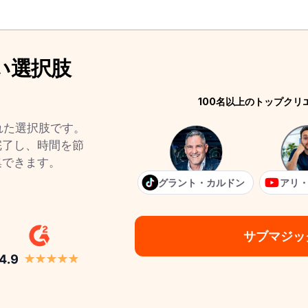
良い選択肢
100名以上のトップク
る優れた選択肢です。
完了し、時間を節
集できます。
グラント・カルドン
アリ
サブマジッ