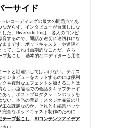
バーサイド
は、リモートレコーディングの最大の問題点であ
つながらず、インタビューが台無しにな
た。Riverside.fmは、各人のコンピ
録音するので、通話が途切れ途切れにな
なままです。ポッドキャスターや遠隔イ
とって、これは画期的なことだ。さら
テープ起こし、基本的なエディターも用意
イートと勘違いしてはいけない。テキス
はインタビューをカットするのには便利
ックや複雑なエフェクトを加えることは
晴らしい遠隔地での会話をキャプチャす
であり、ポストプロダクションのワザを
はない。本当の問題：スタジオ品質のリ
が主な課題なのか、それとも編集パッケ
？完全なポッドキャスト制作のために
動テープ起こし
、
AIコンテンツアイデア
ださい。