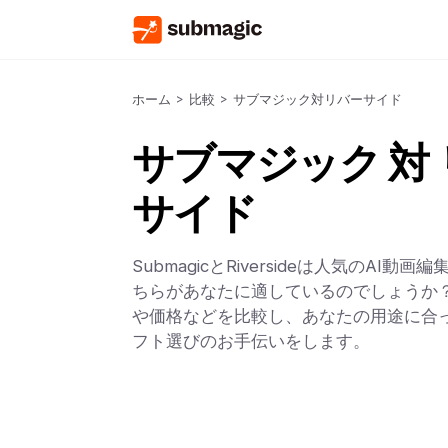
ホーム
>
比較
>
サブマジック対リバーサイド
サブマジック 対
サイド
SubmagicとRiversideは人気のAI動
ちらがあなたに適しているのでしょうか？
や価格などを比較し、あなたの用途に合っ
フト選びのお手伝いをします。