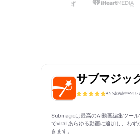
サブマジッ
4.5
5点満点中
453
レ
Submagicは最高のAI動画編集ツー
でviral あらゆる動画に追加し、わずか
きます。