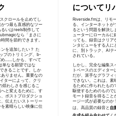
ク
について
リ
わずスクロールを止めてし
Riverside.fm
速かつ最も直感的なツー
る、インターネットが
いはreels制作して
るという問題を解決しまし
bmagicなら「まさに
ューターにローカルに
の時間を節約できます。
っても、録音はクリア
ンタビューをする人に
ョンを追加したい？ た
に、別トラック、AI
ップのトリミング、b-
されている。
りばめ……しかも、すべて
は単なる願望ではな
しかし、完全な編集ス
実現できることです。しか
トベースのエディター
はありません。重要なの
だが、派手なグラフィ
リエイターによって、クリ
できない。これは、素
の煩わしさを感じるこ
るために作られたもの
動画へと変えるために、す
駆使するためのもので
も、ポストプロダクショ
モート録音を得ること
は、伝えたいストーリー
ージ一式が必要なのか
ーを素晴らしい映像に仕
は、高品質の録音と
自
生成を組み合わせて
く