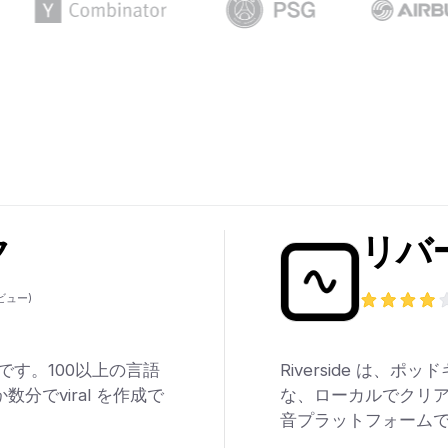
ク
リバ
ビュー)
ルです。100以上の言語
Riverside は
数分でviral を作成で
な、ローカルでクリア
音プラットフォーム