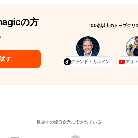
agicの方
100名以上のトップク
。
試す
グラント・カルドン
アリ
世界中の優良企業に愛されている