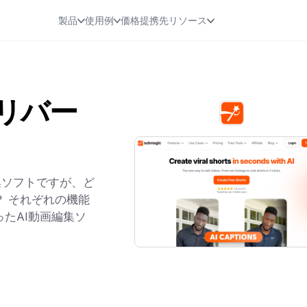
製品
使用例
価格
提携先
リソース
 リバー
画編集ソフトですが、ど
 それぞれの機能
たAI動画編集ソ