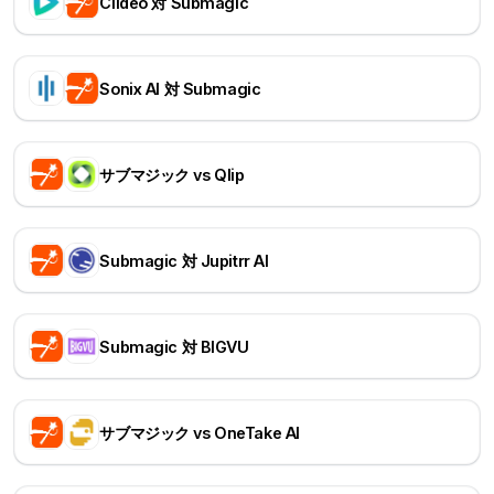
Clideo 対 Submagic
Sonix AI 対 Submagic
サブマジック vs Qlip
Submagic 対 Jupitrr AI
Submagic 対 BIGVU
サブマジック vs OneTake AI