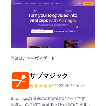
詳細はこちら
ヴィザード
サブマジック
4.5
5点満点中
453
レビュー)
Submagicは最高のAI動画編集ツールです。
100以上の言語でviral あらゆる動画に追加し、