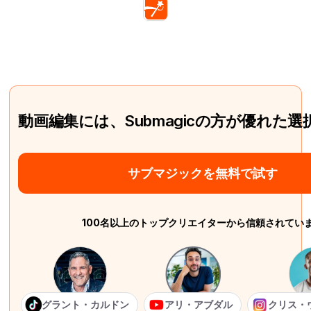
動画編集には、Submagicの方が優れた
サブマジックを無料で試す
100名以上のトップクリエイターから信頼されてい
グラント・カルドン
アリ・アブダル
クリス・