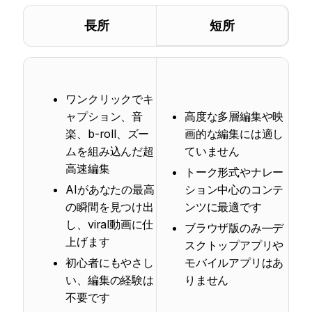
長所
短所
ワンクリックでキ
ャプション、音
高度な多層編集や映
楽、b-roll、ズー
画的な編集には適し
ムを組み込んだ超
ていません
高速編集
トーク形式やナレー
AIがあなたの最高
ション中心のコンテ
の瞬間を見つけ出
ンツに最適です
し、viral動画に仕
ブラウザ版のみ—デ
上げます
スクトップアプリや
初心者にもやさし
モバイルアプリはあ
い、編集の経験は
りません
不要です