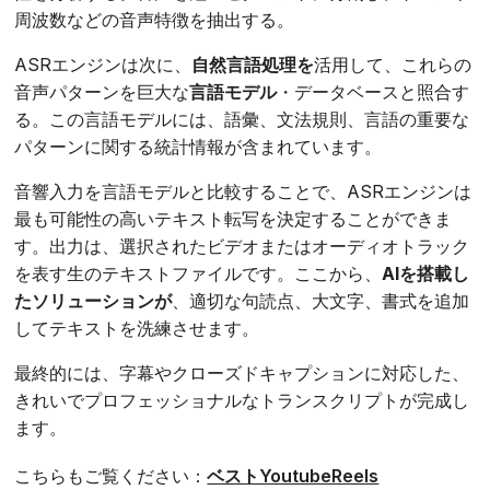
周波数などの音声特徴を抽出する。
ASRエンジンは次に、
自然言語処理を
活用して、これらの
音声パターンを巨大な
言語モデル
・データベースと照合す
る。この言語モデルには、語彙、文法規則、言語の重要な
パターンに関する統計情報が含まれています。
音響入力を言語モデルと比較することで、ASRエンジンは
最も可能性の高いテキスト転写を決定することができま
す。出力は、選択されたビデオまたはオーディオトラック
を表す生のテキストファイルです。ここから、
AIを搭載し
たソリューションが
、適切な句読点、大文字、書式を追加
してテキストを洗練させます。
最終的には、字幕やクローズドキャプションに対応した、
きれいでプロフェッショナルなトランスクリプトが完成し
ます。
こちらもご覧ください：
ベストYoutubeReels