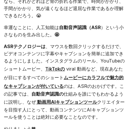
なら、それがどれほど骨の折れる作業で、時間がかかり、
手間がかかり、気が遠くなるほど退屈な作業であるか理解
できるだろう。😭
幸運なことに、人工知能は
自動音声認識（ASR
）という小
さなものを生み出した。
🤩
ASRテクノロジーは
、マウスを数回クリックするだけで、
ビデオコンテンツに字幕やキャプションを簡単に追加でき
るようにしました。インスタグラムのリール、YouTubeの
ショートムービー、
TikTokの
viral 動画など、現在あなた
が目にするすべてのショート
ムービーにカラフルで魅力的
なキャプションが付いている
のは、ASRのおかげです。こ
の記事では、
自動音声認識の
仕組みを誰にでもわかるよう
に説明し、なぜ
動画用AIキャプションツール
クリエイター
を目指す人にとって、動画コンテンツにAIキャプションツ
ールを使うことは絶対に必要なことなのです。
やりましょう🧡