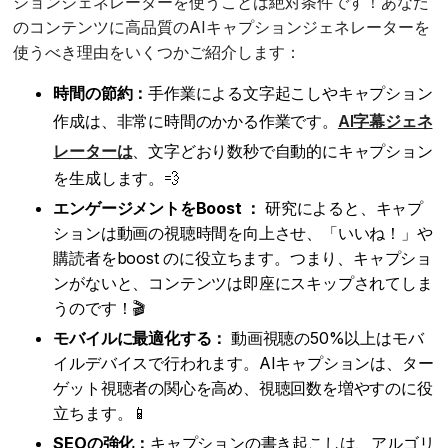
ションジェネレーターを使うことは絶対条件です！あなた
のコンテンツに高品質のAIキャプションジェネレーターを
使うべき理由をいくつかご紹介します：
時間の節約：
手作業による文字起こしやキャプション
作成は、非常に時間のかかる作業です。
AI字幕ジェネ
レーターは
、文字どおり数秒で自動的にキャプション
を生成します。💨
エンゲージメントをBoost ：
研究によると、キャプ
ションは動画の視聴時間を向上させ、「いいね！」や
購読者をboost のに役立ちます。つまり、キャプショ
ンがないと、コンテンツは即座にスキップされてしま
うのです！🎬
モバイルに最適化する：
動画視聴の50%以上はモバ
イルデバイスで行われます。AIキャプションは、ター
ゲット視聴者の関心を高め、視聴回数を増やすのに役
立ちます。📱
SEOの強化：
キャプションの書き起こしは、アルゴリ