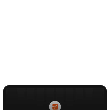
インタビュー
ユーザーインタビュー：
Submagicを使ってからショート
フィルムで500万回再生された
メディア
による