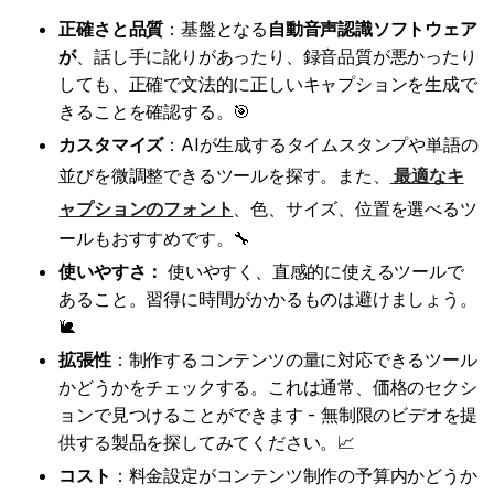
正確さと品質
：基盤となる
自動音声認識ソフトウェア
が
、話し手に訛りがあったり、録音品質が悪かったり
しても、正確で文法的に正しいキャプションを生成で
きることを確認する。🎯
カスタマイズ
：AIが生成するタイムスタンプや単語の
並びを微調整できるツールを探す。また、
最適なキ
ャプションのフォント
、色、サイズ、位置を選べるツ
ールもおすすめです。🔧
使いやすさ：
使いやすく、直感的に使えるツールで
あること。習得に時間がかかるものは避けましょう。
🐌
拡張性
：制作するコンテンツの量に対応できるツール
かどうかをチェックする。これは通常、価格のセクシ
ョンで見つけることができます - 無制限のビデオを提
供する製品を探してみてください。📈
コスト
：料金設定がコンテンツ制作の予算内かどうか