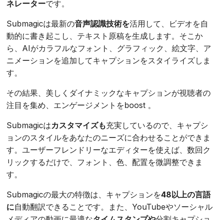
ネレーター
です。
Submagicは最新の
音声認識技術を
活用して、ビデオを自
動的に書き起こし、テキスト原稿を生成します。そこか
ら、AIがカラフルなフォント、グラフィック、絵文字、ア
ニメーションを追加してキャプションをスタイライズしま
す。
その結果、美しくダイナミックなキャプションが視聴者の
注目を集め、エンゲージメントをboost 。
Submagicは
カスタマイズも
充実しているので、キャプシ
ョンのスタイルをあなたのニーズに合わせることができま
す。ユーザーフレンドリーなエディターを使えば、数回ク
リックするだけで、フォント、色、配置を微調整できま
す。
Submagicの最大の特徴は、キャプションを
48以上の言語
に
自動翻訳できることです。また、YouTubeやソーシャル
メディアの動画に最適な
タイムスタンプや
分割キャプショ