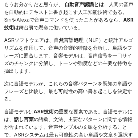
もうお分かりだと思うが、
自動音声認識とは
、人間の音声
を自動的にテキストに書き起こす人工知能技術である。
SiriやAlexaで音声コマンドを使ったことがあるなら、
ASR
技術は
舞台裏で懸命に働いている。
ASRソフトウェアは、
自然言語処理
（NLP）と統計アルゴ
リズムを使用して、音声の音響的特徴を分析し、単語やフ
レーズに照合します。音響モデルは、音声信号を一口サイ
ズのチャンクに分解し、トーンや強度などの主要な特徴を
抽出します。
次に言語モデルが、これらの音響パターンを既知の単語や
フレーズと比較し、最も可能性の高い書き起こしを決定す
る。
言語モデルは
ASR技術の
重要な要素である。言語モデルに
は、
話し言葉の
語彙、文法、主要なパターンに関する情報
が含まれています。音声サンプルの文脈を分析すること
で、ASRシステムは最も可能性の高い単語や文章を選択す