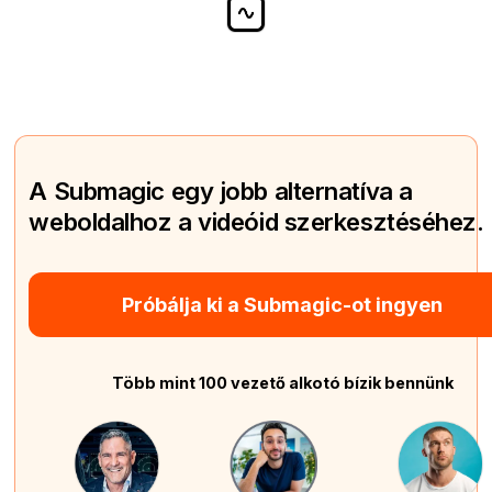
A Submagic egy jobb alternatíva a
weboldalhoz a videóid szerkesztéséhez.
Próbálja ki a Submagic-ot ingyen
Több mint 100 vezető alkotó bízik bennünk