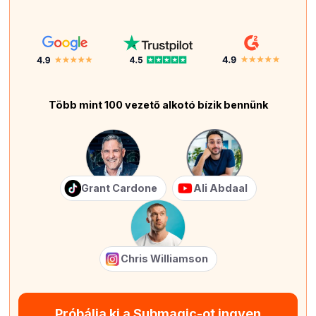
Több mint 100 vezető alkotó bízik bennünk
Grant Cardone
Ali Abdaal
Chris Williamson
Próbálja ki a Submagic-ot ingyen