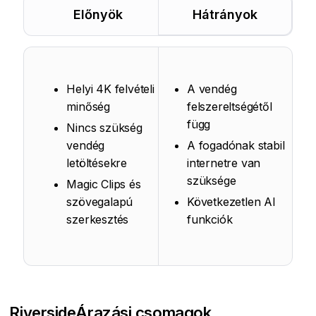
Előnyök
Hátrányok
Helyi 4K felvételi
A vendég
minőség
felszereltségétől
függ
Nincs szükség
vendég
A fogadónak stabil
letöltésekre
internetre van
szüksége
Magic Clips és
szövegalapú
Következetlen AI
szerkesztés
funkciók
Riverside
Árazási csomagok