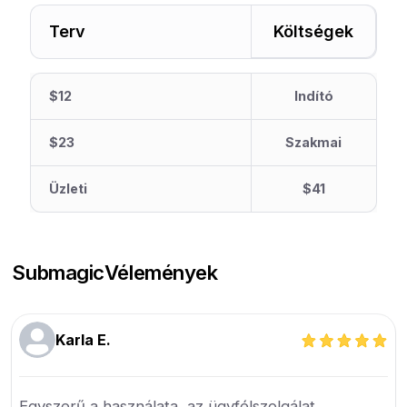
Terv
Költségek
$12
Indító
$23
Szakmai
Üzleti
$41
Submagic
Vélemények
Karla E.
Egyszerű a használata, az ügyfélszolgálat