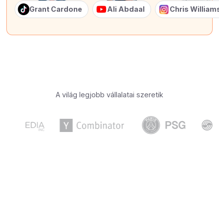
Grant Cardone
Ali Abdaal
Chris Willia
A világ legjobb vállalatai szeretik