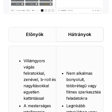
Előnyök
Hátrányok
Villámgyors
vágás
feliratokkal,
Nem alkalmas
zenével, b-roll és
bonyolult,
nagyításokkal
többrétegű vagy
egyetlen
filmes szerkesztési
kattintással
feladatokra
A mesterséges
Leginkább