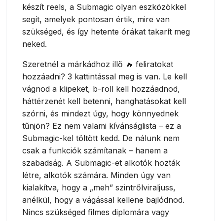
készít reels, a Submagic olyan eszközökkel
segít, amelyek pontosan értik, mire van
szükséged, és így hetente órákat takarít meg
neked.
Szeretnél a márkádhoz illő 🔥 feliratokat
hozzáadni? 3 kattintással meg is van. Le kell
vágnod a klipeket, b-roll kell hozzáadnod,
háttérzenét kell betenni, hanghatásokat kell
szórni, és mindezt úgy, hogy könnyednek
tűnjön? Ez nem valami kívánságlista – ez a
Submagic-kel töltött kedd. De nálunk nem
csak a funkciók számítanak – hanem a
szabadság. A Submagic-et alkotók hozták
létre, alkotók számára. Minden úgy van
kialakítva, hogy a „meh” szintrőlviraljuss,
anélkül, hogy a vágással kellene bajlódnod.
Nincs szükséged filmes diplomára vagy