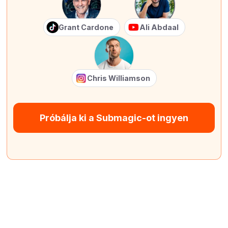
Grant Cardone
Ali Abdaal
Chris Williamson
Próbálja ki a Submagic-ot ingyen