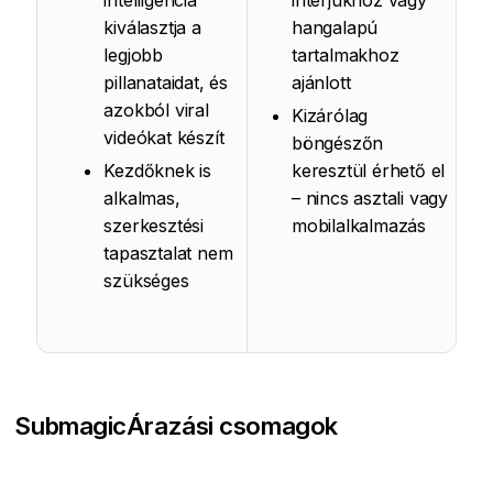
intelligencia
interjúkhoz vagy
kiválasztja a
hangalapú
legjobb
tartalmakhoz
pillanataidat, és
ajánlott
azokból viral
Kizárólag
videókat készít
böngészőn
Kezdőknek is
keresztül érhető el
alkalmas,
– nincs asztali vagy
szerkesztési
mobilalkalmazás
tapasztalat nem
szükséges
Submagic
Árazási csomagok