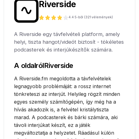
Riverside
4.4
5-ből (
321
vélemények)
A Riverside egy távfelvételi platform, amely
helyi, tiszta hangot/videót biztosít - tökéletes
podcasterek és interjúkészítők számára.
A oldalról
Riverside
A Riverside.fm megoldotta a távfelvételek
legnagyobb problémáját: a rossz internet
tönkreteszi az interjút. Helyileg rögzít minden
egyes személy számítógépén, így még ha a
hívás akadozik is, a felvétel kristálytiszta
marad. A podcasterek és bárki számára, aki
távoli interjúkat készít, ez a játék
megváltoztatja a helyzetet. Ráadásul külön