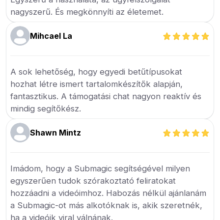
nagyszerű. És megkönnyíti az életemet.
Mihcael La
A sok lehetőség, hogy egyedi betűtípusokat
hozhat létre ismert tartalomkészítők alapján,
fantasztikus. A támogatási chat nagyon reaktív és
mindig segítőkész.
Shawn Mintz
Imádom, hogy a Submagic segítségével milyen
egyszerűen tudok szórakoztató feliratokat
hozzáadni a videóimhoz. Habozás nélkül ajánlanám
a Submagic-ot más alkotóknak is, akik szeretnék,
ha a videóik viral válnának.