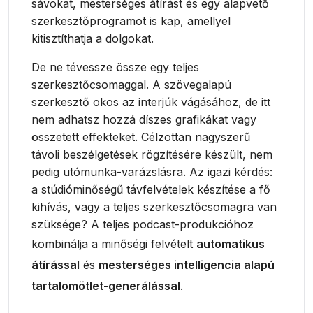
sávokat, mesterséges átírást és egy alapvető
szerkesztőprogramot is kap, amellyel
kitisztíthatja a dolgokat.
De ne tévessze össze egy teljes
szerkesztőcsomaggal. A szövegalapú
szerkesztő okos az interjúk vágásához, de itt
nem adhatsz hozzá díszes grafikákat vagy
összetett effekteket. Célzottan nagyszerű
távoli beszélgetések rögzítésére készült, nem
pedig utómunka-varázslásra. Az igazi kérdés:
a stúdióminőségű távfelvételek készítése a fő
kihívás, vagy a teljes szerkesztőcsomagra van
szüksége? A teljes podcast-produkcióhoz
kombinálja a minőségi felvételt
automatikus
átírással
és
mesterséges intelligencia alapú
tartalomötlet-generálással
.