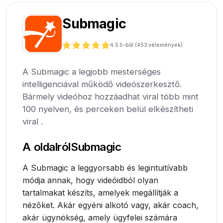
Submagic
4.5
5-ből (
453
vélemények)
A Submagic a legjobb mesterséges
intelligenciával működő videószerkesztő.
Bármely videóhoz hozzáadhat viral több mint
100 nyelven, és perceken belül elkészítheti
viral .
A oldalról
Submagic
A Submagic a leggyorsabb és legintuitívabb
módja annak, hogy videóidból olyan
tartalmakat készíts, amelyek megállítják a
nézőket. Akár egyéni alkotó vagy, akár coach,
akár ügynökség, amely ügyfelei számára