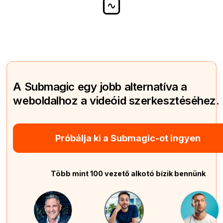
A Submagic egy jobb alternatíva a
weboldalhoz a videóid szerkesztéséhez.
Próbálja ki a Submagic-ot ingyen
Több mint 100 vezető alkotó bízik bennünk