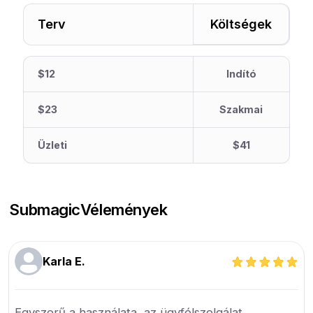
Terv
Költségek
$12
Indító
$23
Szakmai
Üzleti
$41
Submagic
Vélemények
Karla E.
Egyszerű a használata, az ügyfélszolgálat