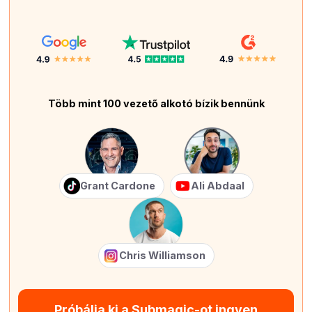
Több mint 100 vezető alkotó bízik bennünk
Grant Cardone
Ali Abdaal
Chris Williamson
Próbálja ki a Submagic-ot ingyen