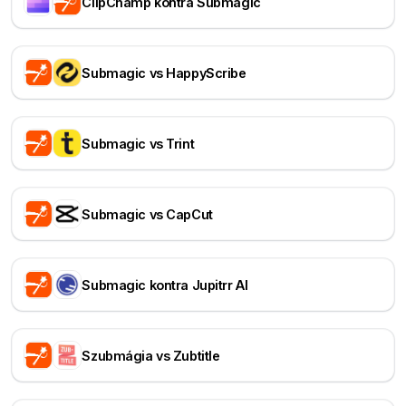
ClipChamp kontra Submagic
Submagic vs HappyScribe
Submagic vs Trint
Submagic vs CapCut
Submagic kontra Jupitrr AI
Szubmágia vs Zubtitle