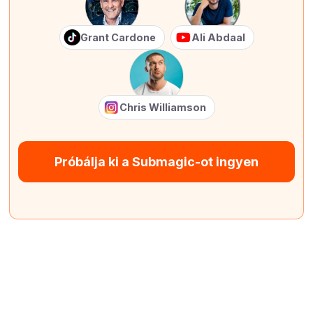
Grant Cardone
Ali Abdaal
Chris Williamson
Próbálja ki a Submagic-ot ingyen