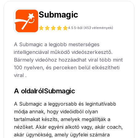
Submagic
4.5
5-ből (
453
vélemények)
A Submagic a legjobb mesterséges
intelligenciával működő videószerkesztő.
Bármely videóhoz hozzáadhat viral több mint
100 nyelven, és perceken belül elkészítheti
viral .
A oldalról
Submagic
A Submagic a leggyorsabb és legintuitívabb
módja annak, hogy videóidból olyan
tartalmakat készíts, amelyek megállítják a
nézőket. Akár egyéni alkotó vagy, akár coach,
akár ügynökség, amely ügyfelei számára