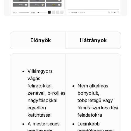
Előnyök
Hátrányok
Villámgyors
vágás
feliratokkal,
Nem alkalmas
zenével, b-roll és
bonyolult,
nagyításokkal
többrétegű vagy
egyetlen
filmes szerkesztési
kattintással
feladatokra
A mesterséges
Leginkább