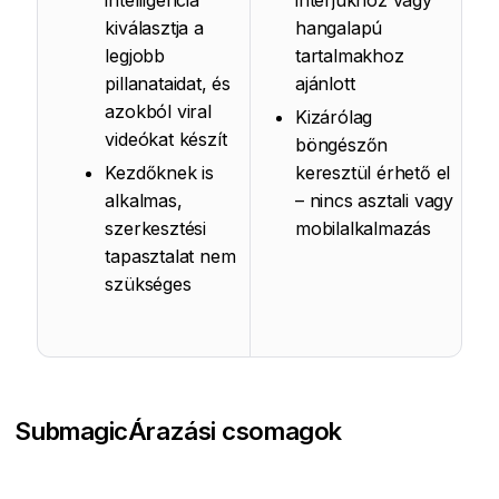
intelligencia
interjúkhoz vagy
kiválasztja a
hangalapú
legjobb
tartalmakhoz
pillanataidat, és
ajánlott
azokból viral
Kizárólag
videókat készít
böngészőn
Kezdőknek is
keresztül érhető el
alkalmas,
– nincs asztali vagy
szerkesztési
mobilalkalmazás
tapasztalat nem
szükséges
Submagic
Árazási csomagok