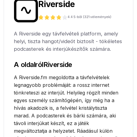
Riverside
4.4
5-ből (
321
vélemények)
A Riverside egy távfelvételi platform, amely
helyi, tiszta hangot/videót biztosít - tökéletes
podcasterek és interjúkészítők számára.
A oldalról
Riverside
A Riverside.fm megoldotta a távfelvételek
legnagyobb problémáját: a rossz internet
tönkreteszi az interjút. Helyileg rögzít minden
egyes személy számítógépén, így még ha a
hívás akadozik is, a felvétel kristálytiszta
marad. A podcasterek és bárki számára, aki
távoli interjúkat készít, ez a játék
megváltoztatja a helyzetet. Ráadásul külön