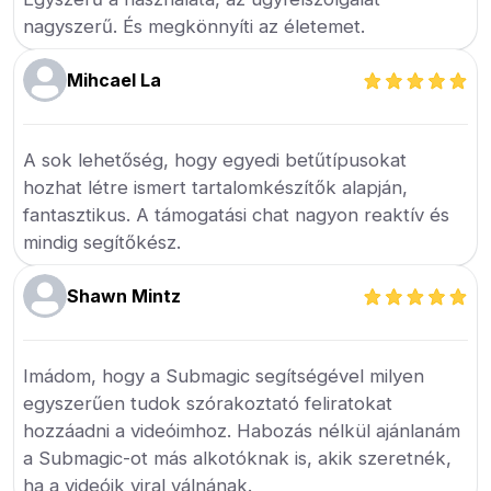
nagyszerű. És megkönnyíti az életemet.
Mihcael La
A sok lehetőség, hogy egyedi betűtípusokat
hozhat létre ismert tartalomkészítők alapján,
fantasztikus. A támogatási chat nagyon reaktív és
mindig segítőkész.
Shawn Mintz
Imádom, hogy a Submagic segítségével milyen
egyszerűen tudok szórakoztató feliratokat
hozzáadni a videóimhoz. Habozás nélkül ajánlanám
a Submagic-ot más alkotóknak is, akik szeretnék,
ha a videóik viral válnának.