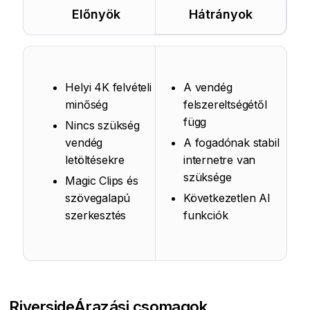
Előnyök
Hátrányok
Helyi 4K felvételi
A vendég
minőség
felszereltségétől
függ
Nincs szükség
vendég
A fogadónak stabil
letöltésekre
internetre van
szüksége
Magic Clips és
szövegalapú
Következetlen AI
szerkesztés
funkciók
Riverside
Árazási csomagok