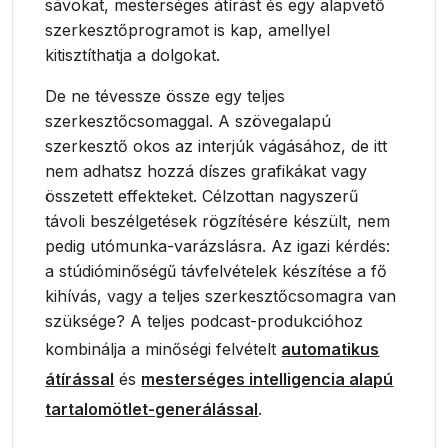
sávokat, mesterséges átírást és egy alapvető
szerkesztőprogramot is kap, amellyel
kitisztíthatja a dolgokat.
De ne tévessze össze egy teljes
szerkesztőcsomaggal. A szövegalapú
szerkesztő okos az interjúk vágásához, de itt
nem adhatsz hozzá díszes grafikákat vagy
összetett effekteket. Célzottan nagyszerű
távoli beszélgetések rögzítésére készült, nem
pedig utómunka-varázslásra. Az igazi kérdés:
a stúdióminőségű távfelvételek készítése a fő
kihívás, vagy a teljes szerkesztőcsomagra van
szüksége? A teljes podcast-produkcióhoz
kombinálja a minőségi felvételt
automatikus
átírással
és
mesterséges intelligencia alapú
tartalomötlet-generálással
.