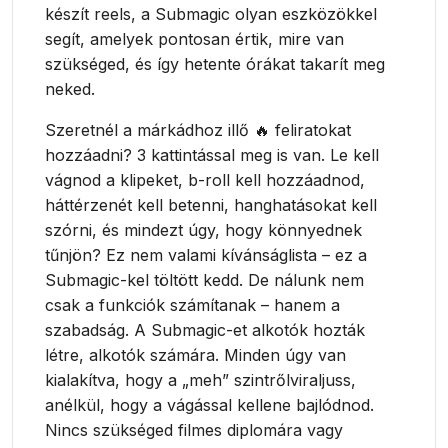
készít reels, a Submagic olyan eszközökkel
segít, amelyek pontosan értik, mire van
szükséged, és így hetente órákat takarít meg
neked.
Szeretnél a márkádhoz illő 🔥 feliratokat
hozzáadni? 3 kattintással meg is van. Le kell
vágnod a klipeket, b-roll kell hozzáadnod,
háttérzenét kell betenni, hanghatásokat kell
szórni, és mindezt úgy, hogy könnyednek
tűnjön? Ez nem valami kívánságlista – ez a
Submagic-kel töltött kedd. De nálunk nem
csak a funkciók számítanak – hanem a
szabadság. A Submagic-et alkotók hozták
létre, alkotók számára. Minden úgy van
kialakítva, hogy a „meh” szintrőlviraljuss,
anélkül, hogy a vágással kellene bajlódnod.
Nincs szükséged filmes diplomára vagy