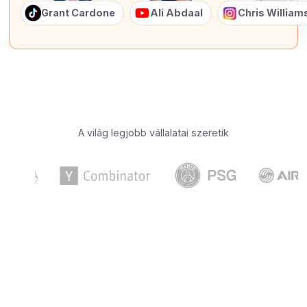
Grant Cardone
Ali Abdaal
Chris Willia
A világ legjobb vállalatai szeretik