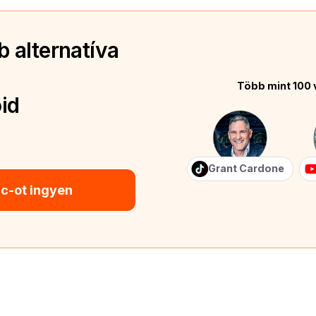
 alternatíva
Több mint 100 
id
Grant Cardone
ic-ot ingyen