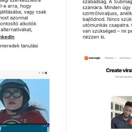
szabadság. A Submagic
l-e arra, hogy
számára. Minden úgy 
átításába, vagy csak
szintrőlviraljuss, ané
most azonnal
bajlódnod. Nincs szük
ontosító alkotók
utómunkás csapatra. C
lternatívákat,
van szükséged – mi pe
nkedIn
nézzen ki.
 meredek tanulási