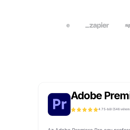
Adobe Premi
4.7
5-ből (
546
vélem
Az Adobe Premiere Pro egy profess