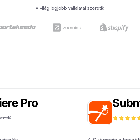
A világ legjobb vállalatai szeretik
ere Pro
Subm
ények)
zionális
A Submagic a legjobb