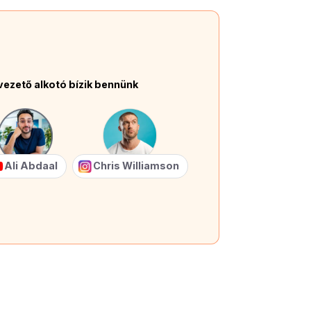
vezető alkotó bízik bennünk
Ali Abdaal
Chris Williamson