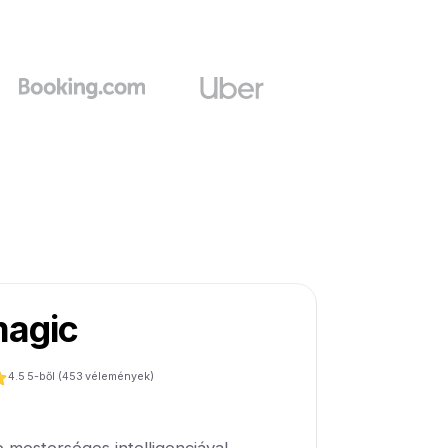
agic
4.5
5-ből (
453
vélemények)
 mesterséges intelligenciával