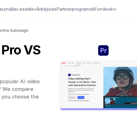
asználási esetek
Árképzés
Partnerprogramok
Források
ontra Submagic
 Pro VS
popular AI video
ou? We compare
lp you choose the