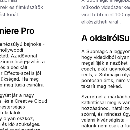
ek és filmkészítők
működő videószerkes
st kínál.
viral több mint 100 n
elkészítheti viral .
iere Pro
A oldalról
Su
ehézsúlyú bajnoka -
hollywoodi
A Submagic a leggyor
tett. Az idővonal
hogy videóidból olyan
zínminőség-javítás a
megállítják a nézőket.
és a dedikált
coach, akár ügynöksé
 Effects-szel is jól
reels, a Submagic oly
szükséged. Ha meg
pontosan értik, mire 
g meg tudja csinálni.
takarít meg neked.
gyütt jár a nagy
Szeretnél a márkádhoz
s, és a Creative Cloud
kattintással meg is van
mesterséges
hozzáadnod, háttérzen
 feladatok
szórni, és mindezt ú
y olyan eszköz,
valami kívánságlista –
 és idő szükséges.
nálunk nem csak a fu
ségi szerkesztésre