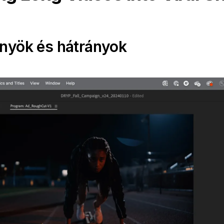
őnyök és hátrányok