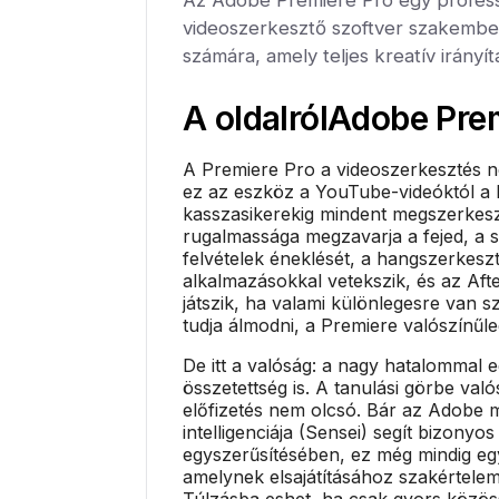
videoszerkesztő szoftver szakember
számára, amely teljes kreatív irányítá
A oldalról
Adobe Prem
A Premiere Pro a videoszerkesztés n
ez az eszköz a YouTube-videóktól a 
kasszasikerekig mindent megszerkesz
rugalmassága megzavarja a fejed, a s
felvételek éneklését, a hangszerkeszt
alkalmazásokkal vetekszik, és az After
játszik, ha valami különlegesre van 
tudja álmodni, a Premiere valószínűle
De itt a valóság: a nagy hatalommal e
összetettség is. A tanulási görbe való
előfizetés nem olcsó. Bár az Adobe 
intelligenciája (Sensei) segít bizonyos
egyszerűsítésében, ez még mindig eg
amelynek elsajátításához szakértelem
Túlzásba eshet, ha csak gyors közös