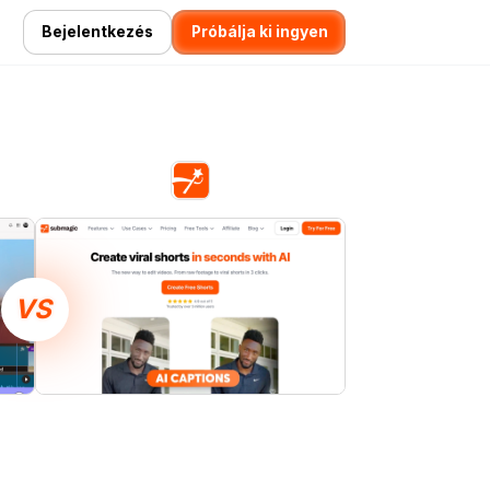
Bejelentkezés
Próbálja ki ingyen
VS