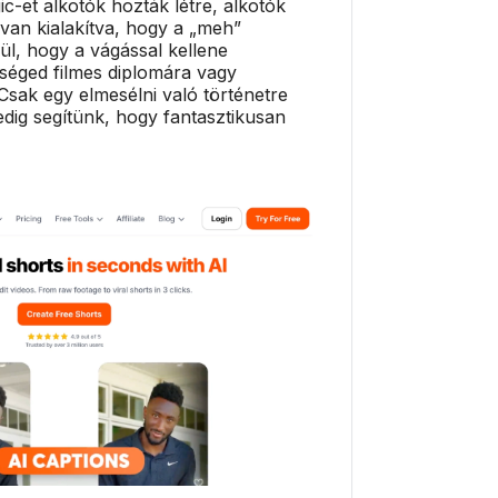
-et alkotók hozták létre, alkotók
van kialakítva, hogy a „meh”
lkül, hogy a vágással kellene
séged filmes diplomára vagy
sak egy elmesélni való történetre
dig segítünk, hogy fantasztikusan