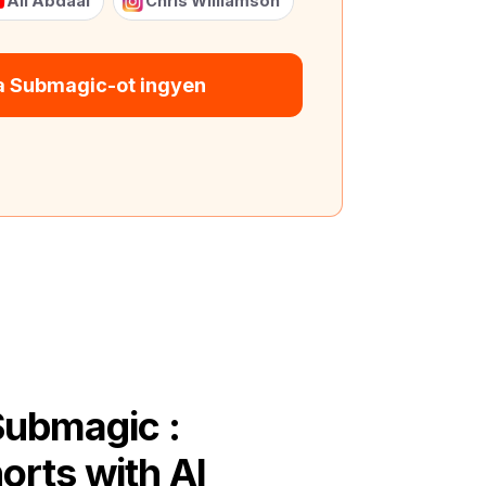
Ali Abdaal
Chris Williamson
 a Submagic-ot ingyen
Submagic :
orts with AI