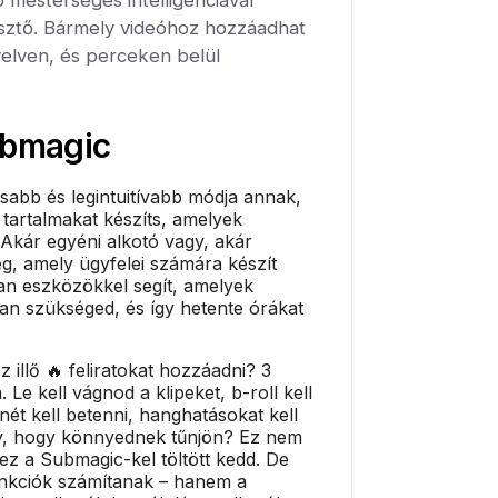
ztő. Bármely videóhoz hozzáadhat
yelven, és perceken belül
bmagic
sabb és legintuitívabb módja annak,
 tartalmakat készíts, amelyek
 Akár egyéni alkotó vagy, akár
g, amely ügyfelei számára készít
an eszközökkel segít, amelyek
van szükséged, és így hetente órákat
 illő 🔥 feliratokat hozzáadni? 3
. Le kell vágnod a klipeket, b-roll kell
ét kell betenni, hanghatásokat kell
gy, hogy könnyednek tűnjön? Ez nem
 ez a Submagic-kel töltött kedd. De
nkciók számítanak – hanem a