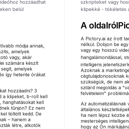
videóhoz hozzáadhat
szkripteket vagy hoss
ceken belül
klipekké - tökéletes 
A oldalról
Pi
A Pictory.ai az írott 
nélkül. Dobjon be egy
itívabb módja annak,
vagy egy hosszú vide
szíts, amelyek
kotó vagy, akár
hangalámondással, sto
ei számára készít
intelligens jelenetszer
 segít, amelyek
Azoknak a marketing
és így hetente órákat
cégtulajdonosoknak ké
szükségük, de nem aka
szilárd megoldás a "
okat hozzáadni? 3
felvételeim" problémá
 a klipeket, b-roll kell
, hanghatásokat kell
Az automatizálásnak
ednek tűnjön? Ez nem
általános készletképe
kel töltött kedd. De
ha nem lépsz közbe 
nak – hanem a
mesterséges intelligen
ták létre, alkotók
hogy az Ön márkájának