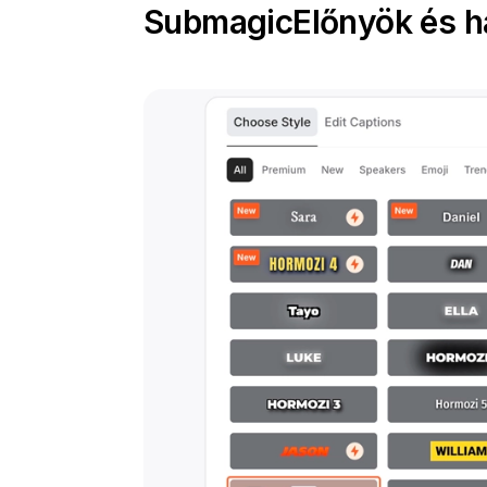
Submagic
Előnyök és h