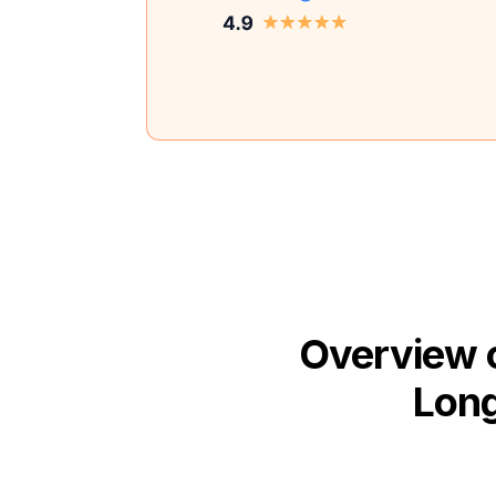
Overview o
Long