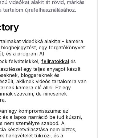
zú videókat alakít át rövid, márkás
a tartalom újrafelhasználásához.
ctory
tartalmakat videókká alakítja - kamera
 blogbejegyzést, egy forgatókönyvet
ót, és a program AI
ck felvételekkel,
feliratokkal
és
kesztéssel egy teljes anyagot készít.
eseknek, bloggereknek és
szült, akiknek videós tartalomra van
rnak kamera elé állni. Ez egy
vannak szavaim, de nincsenek
ra.
 van egy kompromisszuma: az
k és a lapos narráció be tud kúszni,
és nem személyre szabod. A
cia készletválasztása nem biztos,
 hangvételét tükrözi, és a