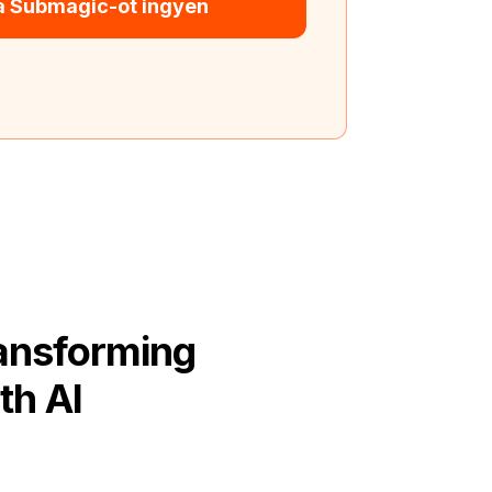
 a Submagic-ot ingyen
ransforming
th AI