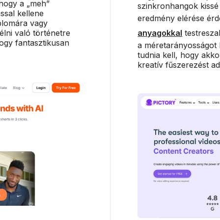
 hogy a „meh”
szinkronhangok kissé
ással kellene
eredmény elérése ér
iplomára vagy
lni való történetre
anyagokkal
testresza
ogy fantasztikusan
a méretarányosságot k
tudnia kell, hogy akko
kreatív fűszerezést a