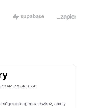
ry
3.7
5-ből (
378
vélemények)
erséges intelligencia eszköz, amely