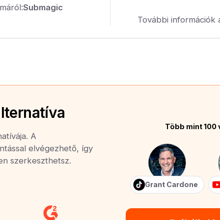
máról:
Submagic
További információk 
lternatíva
Több mint 100 
atívája. A
ntással elvégezhető, így
yen szerkeszthetsz.
Grant Cardone