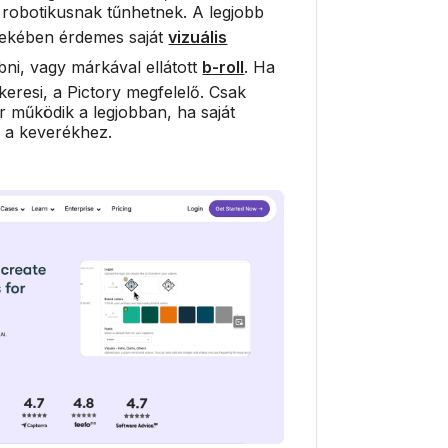
 robotikusnak tűnhetnek. A legjobb
dekében érdemes saját
vizuális
bni, vagy márkával ellátott
b-roll
. Ha
eresi, a Pictory megfelelő. Csak
r működik a legjobban, ha saját
d a keverékhez.