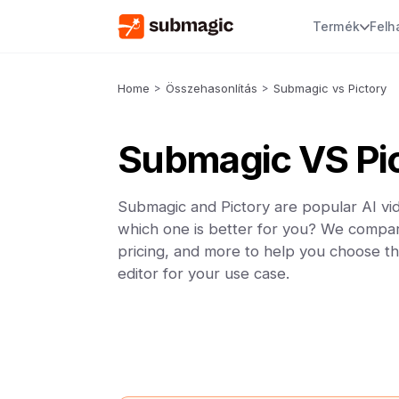
Termék
Felh
Home
>
Összehasonlítás
>
Submagic vs Pictory
Submagic VS Pi
Submagic and Pictory are popular AI vid
which one is better for you? We compar
pricing, and more to help you choose th
editor for your use case.