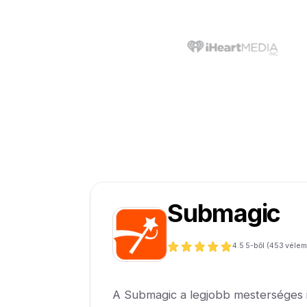
Submagic
4.5
5-ből (
453
vélem
A Submagic a legjobb mesterséges in