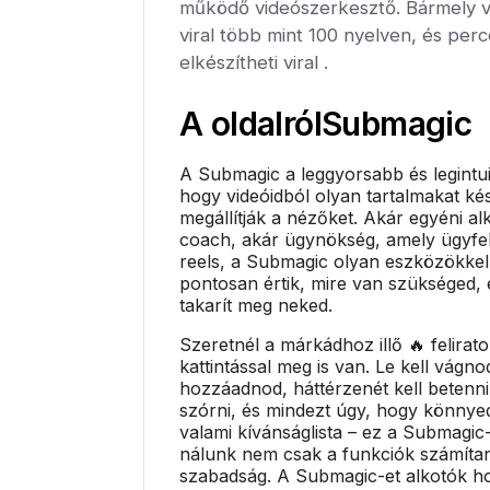
működő videószerkesztő. Bármely 
viral több mint 100 nyelven, és per
elkészítheti viral .
A oldalról
Submagic
A Submagic a leggyorsabb és legintu
hogy videóidból olyan tartalmakat ké
megállítják a nézőket. Akár egyéni al
coach, akár ügynökség, amely ügyfel
reels, a Submagic olyan eszközökkel
pontosan értik, mire van szükséged, 
takarít meg neked.
Szeretnél a márkádhoz illő 🔥 felirat
kattintással meg is van. Le kell vágnod
hozzáadnod, háttérzenét kell betenni
szórni, és mindezt úgy, hogy könny
valami kívánságlista – ez a Submagic-
nálunk nem csak a funkciók számíta
szabadság. A Submagic-et alkotók hoz