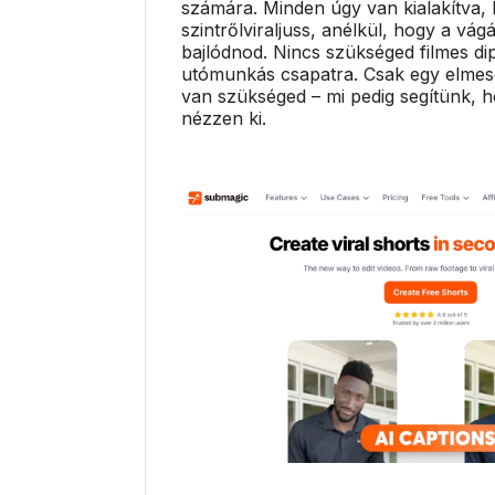
számára. Minden úgy van kialakítva,
szintrőlviraljuss, anélkül, hogy a vág
bajlódnod. Nincs szükséged filmes d
utómunkás csapatra. Csak egy elmesé
van szükséged – mi pedig segítünk, h
nézzen ki.