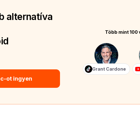
 alternatíva
Több mint 100 
id
Grant Cardone
ic-ot ingyen