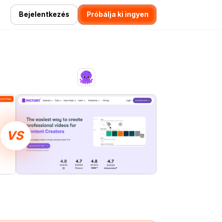
Bejelentkezés
Próbálja ki ingyen
VS