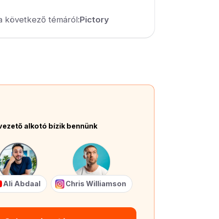
a következő témáról:
Pictory
vezető alkotó bízik bennünk
Ali Abdaal
Chris Williamson