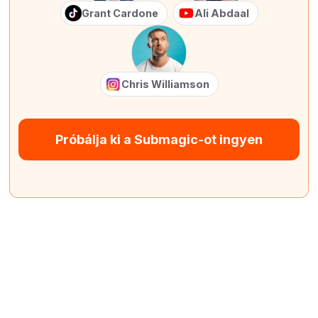
Grant Cardone
Ali Abdaal
Chris Williamson
Próbálja ki a Submagic-ot ingyen