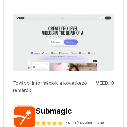
További információk a következő
VEED.IO
témáról:
Submagic
4.5
5-ből (
453
vélemények)