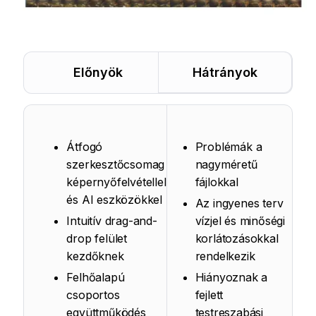
Előnyök
Hátrányok
Átfogó
Problémák a
szerkesztőcsomag
nagyméretű
képernyőfelvétellel
fájlokkal
és AI eszközökkel
Az ingyenes terv
Intuitív drag-and-
vízjel és minőségi
drop felület
korlátozásokkal
kezdőknek
rendelkezik
Felhőalapú
Hiányoznak a
csoportos
fejlett
együttműködés
testreszabási