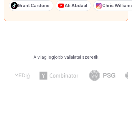
Grant Cardone
Ali Abdaal
Chris Willia
A világ legjobb vállalatai szeretik