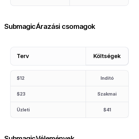
Submagic
Árazási csomagok
Terv
Költségek
$12
Indító
$23
Szakmai
Üzleti
$41
Submagic
Vélemények