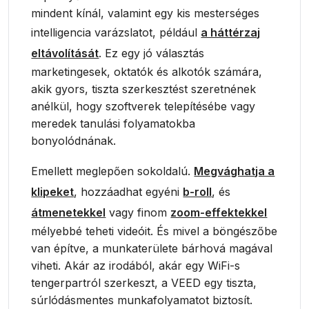
mindent kínál, valamint egy kis mesterséges
intelligencia varázslatot, például
a háttérzaj
eltávolítását
. Ez egy jó választás
marketingesek, oktatók és alkotók számára,
akik gyors, tiszta szerkesztést szeretnének
anélkül, hogy szoftverek telepítésébe vagy
meredek tanulási folyamatokba
bonyolódnának.
Emellett meglepően sokoldalú.
Megvághatja a
klipeket
, hozzáadhat egyéni
b-roll
, és
átmenetekkel
vagy finom
zoom-effektekkel
mélyebbé teheti videóit. És mivel a böngészőbe
van építve, a munkaterülete bárhová magával
viheti. Akár az irodából, akár egy WiFi-s
tengerpartról szerkeszt, a VEED egy tiszta,
súrlódásmentes munkafolyamatot biztosít.