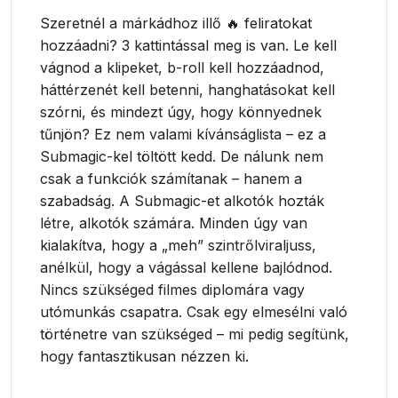
Szeretnél a márkádhoz illő 🔥 feliratokat
hozzáadni? 3 kattintással meg is van. Le kell
vágnod a klipeket, b-roll kell hozzáadnod,
háttérzenét kell betenni, hanghatásokat kell
szórni, és mindezt úgy, hogy könnyednek
tűnjön? Ez nem valami kívánságlista – ez a
Submagic-kel töltött kedd. De nálunk nem
csak a funkciók számítanak – hanem a
szabadság. A Submagic-et alkotók hozták
létre, alkotók számára. Minden úgy van
kialakítva, hogy a „meh” szintrőlviraljuss,
anélkül, hogy a vágással kellene bajlódnod.
Nincs szükséged filmes diplomára vagy
utómunkás csapatra. Csak egy elmesélni való
történetre van szükséged – mi pedig segítünk,
hogy fantasztikusan nézzen ki.