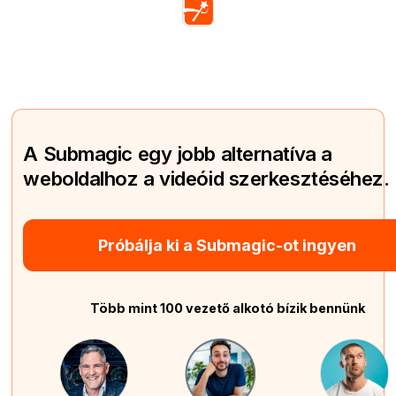
A Submagic egy jobb alternatíva a
weboldalhoz a videóid szerkesztéséhez.
Próbálja ki a Submagic-ot ingyen
Több mint 100 vezető alkotó bízik bennünk