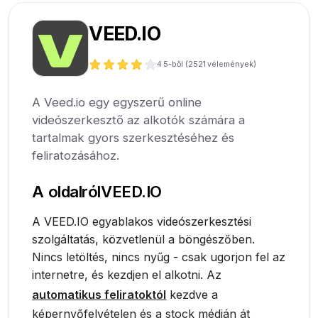
VEED.IO
4
5-ből (
2521
vélemények)
A Veed.io egy egyszerű online
videószerkesztő az alkotók számára a
tartalmak gyors szerkesztéséhez és
feliratozásához.
A oldalról
VEED.IO
A VEED.IO egyablakos videószerkesztési
szolgáltatás, közvetlenül a böngészőben.
Nincs letöltés, nincs nyűg - csak ugorjon fel az
internetre, és kezdjen el alkotni. Az
automatikus feliratoktól
kezdve a
képernyőfelvételen és a stock médián át