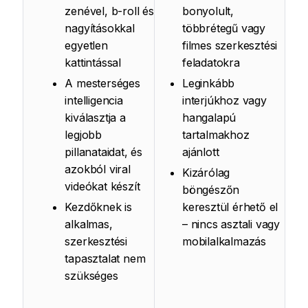
zenével, b-roll és
bonyolult,
nagyításokkal
többrétegű vagy
egyetlen
filmes szerkesztési
kattintással
feladatokra
A mesterséges
Leginkább
intelligencia
interjúkhoz vagy
kiválasztja a
hangalapú
legjobb
tartalmakhoz
pillanataidat, és
ajánlott
azokból viral
Kizárólag
videókat készít
böngészőn
Kezdőknek is
keresztül érhető el
alkalmas,
– nincs asztali vagy
szerkesztési
mobilalkalmazás
tapasztalat nem
szükséges