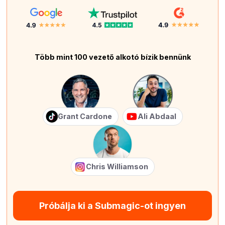
Több mint 100 vezető alkotó bízik bennünk
Grant Cardone
Ali Abdaal
Chris Williamson
Próbálja ki a Submagic-ot ingyen