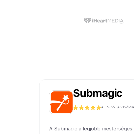
Submagic
4.5
5-ből (
453
vélem
A Submagic a legjobb mesterséges in