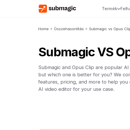
Termék
Felh
Home
>
Összehasonlítás
>
Submagic vs Opus Cli
Submagic VS Op
Submagic and Opus Clip are popular AI 
but which one is better for you? We co
features, pricing, and more to help you
AI video editor for your use case.