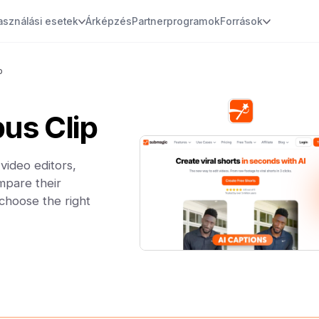
asználási esetek
Árképzés
Partnerprogramok
Források
p
us Clip
video editors,
mpare their
 choose the right