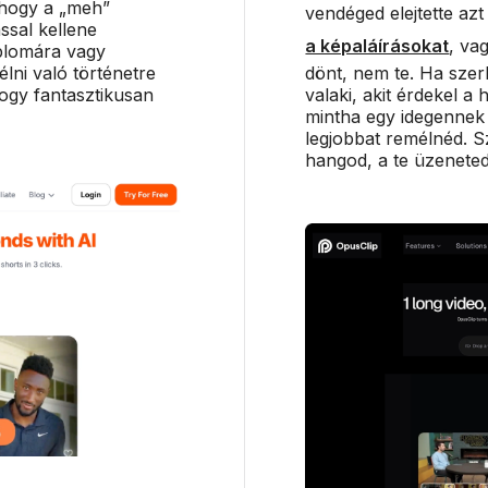
 hogy a „meh”
vendéged elejtette az
ással kellene
a képaláírásokat
, va
iplomára vagy
lni való történetre
dönt, nem te. Ha sze
ogy fantasztikusan
valaki, akit érdekel a 
mintha egy idegennek a
legjobbat remélnéd. S
hangod, a te üzeneted