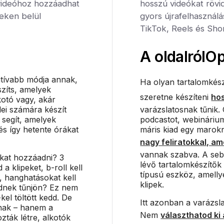
videóhoz hozzáadhat
hosszú videókat rövid,
ceken belül
gyors újrafelhasználá
TikTok, Reels és Sho
A oldalról
Op
itívabb módja annak,
Ha olyan tartalomkész
szíts, amelyek
szeretne készíteni
ho
kotó vagy, akár
ei számára készít
varázslatosnak tűnik.
 segít, amelyek
podcastot, webinárium
és így hetente órákat
máris kiad egy marokny
nagy feliratokkal, a
vannak szabva. A se
okat hozzáadni? 3
lévő tartalomkészítő
 a klipeket, b-roll kell
típusú eszköz, amellye
, hanghatásokat kell
klipek.
ednek tűnjön? Ez nem
kel töltött kedd. De
Itt azonban a varázsla
nak – hanem a
Nem
választhatod ki 
ták létre, alkotók