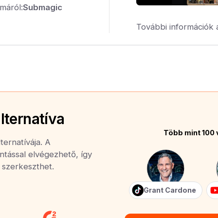
máról:
Submagic
További információk 
lternatíva
Több mint 100 
ternatívája. A
ntással elvégezhető, így
n szerkeszthet.
Grant Cardone