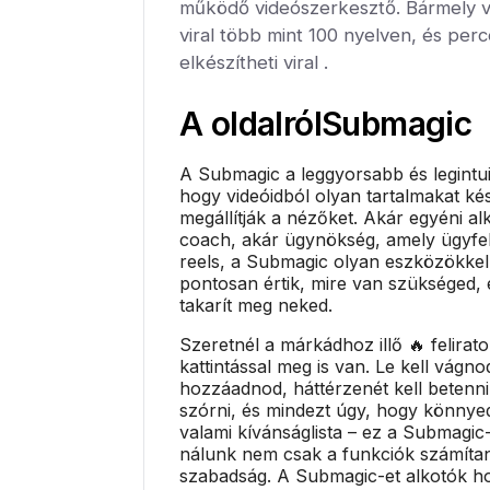
működő videószerkesztő. Bármely 
viral több mint 100 nyelven, és per
elkészítheti viral .
A oldalról
Submagic
A Submagic a leggyorsabb és legintu
hogy videóidból olyan tartalmakat ké
megállítják a nézőket. Akár egyéni al
coach, akár ügynökség, amely ügyfel
reels, a Submagic olyan eszközökkel
pontosan értik, mire van szükséged, 
takarít meg neked.
Szeretnél a márkádhoz illő 🔥 felirat
kattintással meg is van. Le kell vágnod
hozzáadnod, háttérzenét kell betenni
szórni, és mindezt úgy, hogy könny
valami kívánságlista – ez a Submagic-
nálunk nem csak a funkciók számíta
szabadság. A Submagic-et alkotók hoz