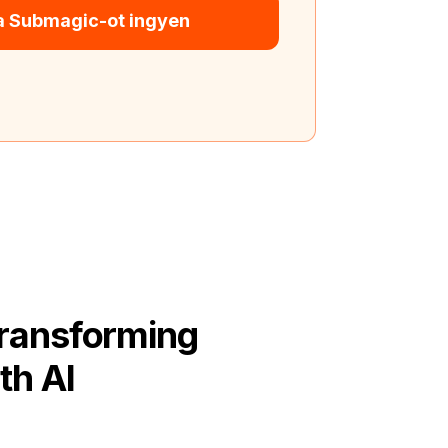
 a Submagic-ot ingyen
Transforming
th AI