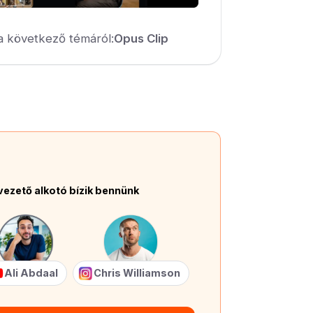
a következő témáról:
Opus Clip
vezető alkotó bízik bennünk
Ali Abdaal
Chris Williamson