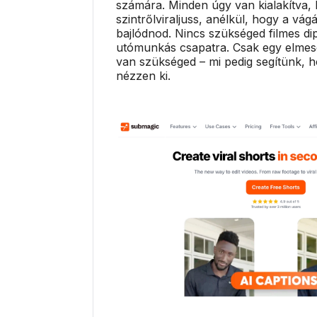
számára. Minden úgy van kialakítva,
szintrőlviraljuss, anélkül, hogy a vág
bajlódnod. Nincs szükséged filmes d
utómunkás csapatra. Csak egy elmesé
van szükséged – mi pedig segítünk, h
nézzen ki.