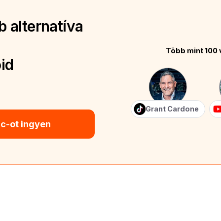
 alternatíva
Több mint 100 
id
Grant Cardone
ic-ot ingyen