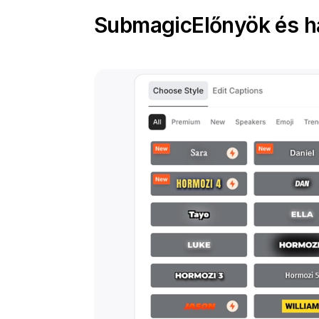
Submagic
Előnyök és h