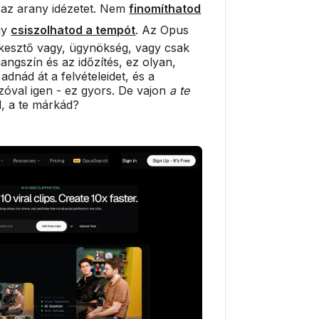
t az arany idézetet. Nem
finomíthatod
gy
csiszolhatod a tempót
. Az Opus
rkesztő vagy, ügynökség, vagy csak
hangszín és az időzítés, ez olyan,
dnád át a felvételeidet, és a
zóval igen - ez gyors. De vajon
a te
, a te márkád?