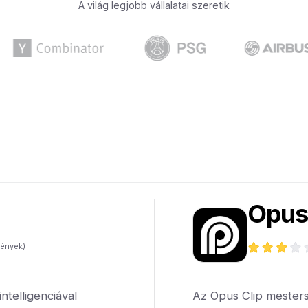
A világ legjobb vállalatai szeretik
Opus
ények)
telligenciával
Az Opus Clip mestersé