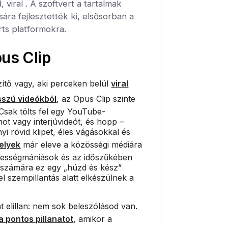
 viral . A szoftvert a tartalmak
sára fejlesztették ki, elsősorban a
rts platformokra.
us Clip
ítő vagy, aki perceken belül
viral
sszú videókból
, az Opus Clip szinte
 Csak tölts fel egy YouTube-
ot vagy interjúvideót, és hopp –
i rövid klipet, éles vágásokkal és
melyek
már eleve a közösségi médiára
bességmániások és az időszűkében
k számára ez egy „húzd és kész”
l szempillantás alatt elkészülnek a
t elillan: nem sok beleszólásod van.
a pontos pillanatot
, amikor a