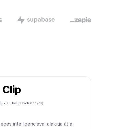
 Clip
2.7
5-ből (
33
vélemények)
ges intelligenciával alakítja át a