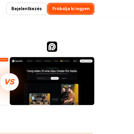
Bejelentkezés
Próbálja ki ingyen
VS