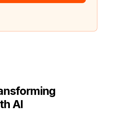
ransforming
th AI