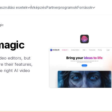
asználási esetek
Árképzés
Partnerprogramok
Források
gic
magic
deo editors, but
e their features,
e right AI video