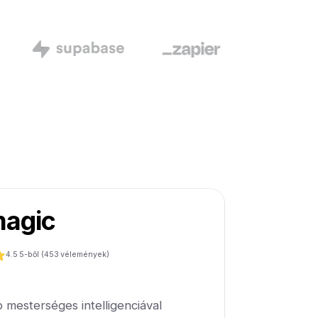
agic
4.5
5-ből (
453
vélemények)
 mesterséges intelligenciával