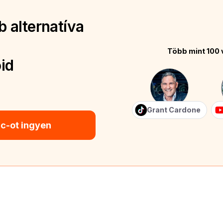
 alternatíva
Több mint 100 
id
Grant Cardone
ic-ot ingyen