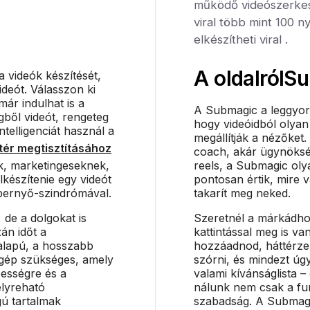
működő videószerkes
viral több mint 100 n
elkészítheti viral .
A oldalról
Su
a videók készítését,
deót. Válasszon ki
már indulhat is a
A Submagic a leggyor
ből videót, rengeteg
hogy videóidból olyan
ntelligenciát használ a
megállítják a nézőket.
tér megtisztításához
coach, akár ügynöksé
ak, marketingeseknek,
reels, a Submagic oly
lkészítenie egy videót
pontosan értik, mire 
épernyő-szindrómával.
takarít meg neked.
de a dolgokat is
Szeretnél a márkádhoz
án időt a
kattintással meg is van
alapú, a hosszabb
hozzáadnod, háttérzen
 gép szükséges, amely
szórni, és mindezt ú
bességre és a
valami kívánságlista –
élyreható
nálunk nem csak a fu
gú tartalmak
szabadság. A Submagic