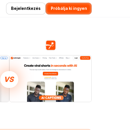
Bejelentkezés
Próbálja ki ingyen
VS