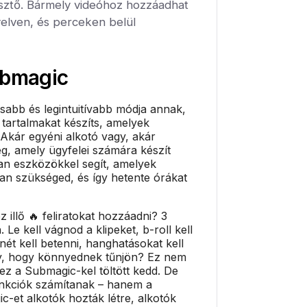
ztő. Bármely videóhoz hozzáadhat
yelven, és perceken belül
bmagic
sabb és legintuitívabb módja annak,
 tartalmakat készíts, amelyek
 Akár egyéni alkotó vagy, akár
g, amely ügyfelei számára készít
an eszközökkel segít, amelyek
van szükséged, és így hetente órákat
 illő 🔥 feliratokat hozzáadni? 3
. Le kell vágnod a klipeket, b-roll kell
ét kell betenni, hanghatásokat kell
gy, hogy könnyednek tűnjön? Ez nem
 ez a Submagic-kel töltött kedd. De
nkciók számítanak – hanem a
-et alkotók hozták létre, alkotók