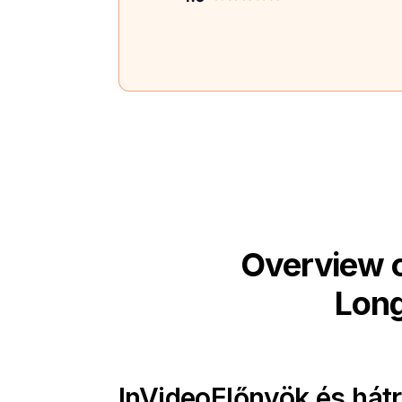
Overview o
Long
InVideo
Előnyök és hát