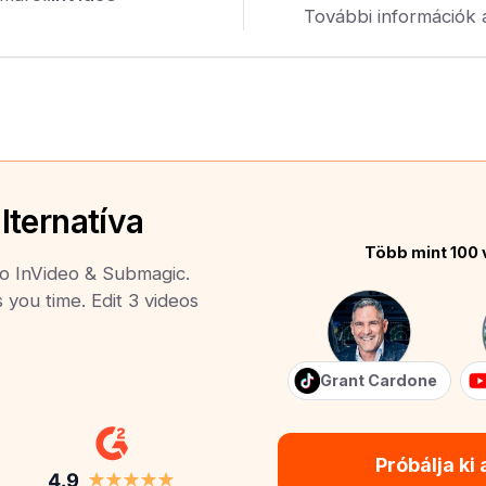
További információk 
lternatíva
Több mint 100 
to InVideo & Submagic.
s you time. Edit 3 videos
Grant Cardone
Próbálja ki