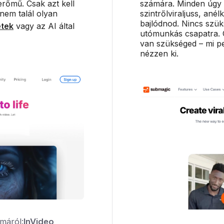
erőmű. Csak azt kell
számára. Minden úgy 
 nem talál olyan
szintrőlviraljuss, ané
bajlódnod. Nincs szük
etek
vagy az AI által
utómunkás csapatra. C
van szükséged – mi pe
nézzen ki.
máról:
InVideo