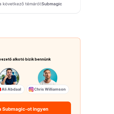
a következő témáról:
Submagic
vezető alkotó bízik bennünk
Ali Abdaal
Chris Williamson
 a Submagic-ot ingyen