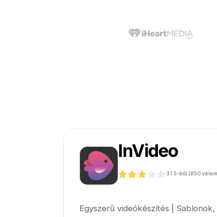
InVideo
3.1
5-ből (
850
véle
Egyszerű videókészítés | Sablonok, 