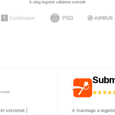
A világ legjobb vállalatai szeretik
Subm
mények)
AI szkriptek |
A Submagic a legjobb