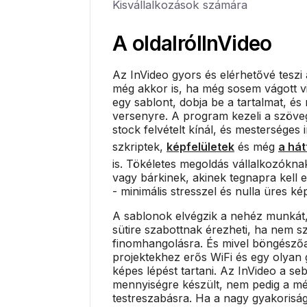
Kisvállalkozások számára
A oldalról
InVideo
Az InVideo gyors és elérhetővé teszi 
még akkor is, ha még sosem vágott vi
egy sablont, dobja be a tartalmat, és 
versenyre. A program kezeli a szöveg
stock felvételt kínál, és mesterséges i
szkriptek,
képfelületek
és még
a hát
is. Tökéletes megoldás vállalkozókn
vagy bárkinek, akinek tegnapra kell e
- minimális stresszel és nulla üres k
A sablonok elvégzik a nehéz munkát, 
sütire szabottnak érezheti, ha nem sz
finomhangolásra. És mivel böngésző
projektekhez erős WiFi és egy olyan
képes lépést tartani. Az InVideo a se
mennyiségre készült, nem pedig a m
testreszabásra. Ha a nagy gyakorisá