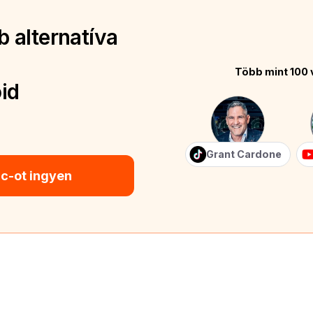
 alternatíva
Több mint 100 
id
Grant Cardone
ic-ot ingyen