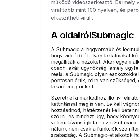
működő videószerkesztő. Bármely 
viral több mint 100 nyelven, és per
elkészítheti viral .
A oldalról
Submagic
A Submagic a leggyorsabb és legintu
hogy videóidból olyan tartalmakat ké
megállítják a nézőket. Akár egyéni al
coach, akár ügynökség, amely ügyfel
reels, a Submagic olyan eszközökkel
pontosan értik, mire van szükséged, 
takarít meg neked.
Szeretnél a márkádhoz illő 🔥 felirat
kattintással meg is van. Le kell vágnod
hozzáadnod, háttérzenét kell betenni
szórni, és mindezt úgy, hogy könny
valami kívánságlista – ez a Submagic-
nálunk nem csak a funkciók számíta
szabadság. A Submagic-et alkotók hoz