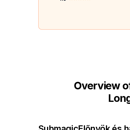
Overview of
Long
Submagic
Előnyök és h