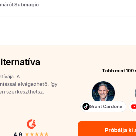
máról:
Submagic
lternatíva
Több mint 100 
tívája. A
ntással elvégezhető, így
yen szerkeszthetsz.
Grant Cardone
Próbálja ki