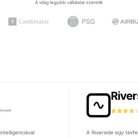
A világ legjobb vállalatai szeretik
River
ények)
telligenciával
A Riverside egy távfel