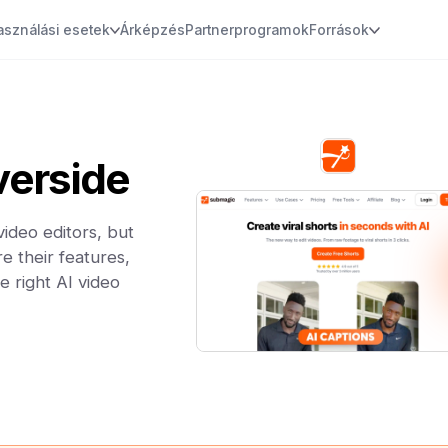
asználási esetek
Árképzés
Partnerprogramok
Források
verside
ideo editors, but
e their features,
e right AI video