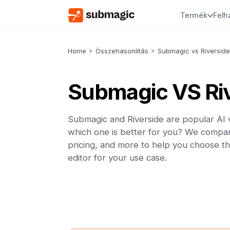
Termék
Felh
Home
>
Összehasonlítás
>
Submagic vs Riverside
Submagic VS Ri
Submagic and Riverside are popular AI v
which one is better for you? We compar
pricing, and more to help you choose th
editor for your use case.