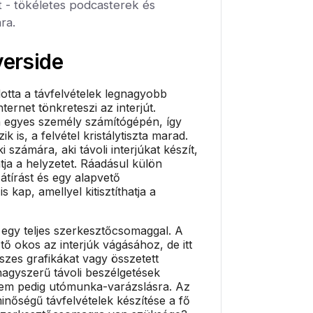
t - tökéletes podcasterek és
ra.
verside
otta a távfelvételek legnagyobb
ternet tönkreteszi az interjút.
n egyes személy számítógépén, így
 is, a felvétel kristálytiszta marad.
 számára, aki távoli interjúkat készít,
tja a helyzetet. Ráadásul külön
átírást és egy alapvető
 kap, amellyel kitisztíthatja a
egy teljes szerkesztőcsomaggal. A
ő okos az interjúk vágásához, de itt
zes grafikákat vagy összetett
 nagyszerű távoli beszélgetések
 nem pedig utómunka-varázslásra. Az
minőségű távfelvételek készítése a fő