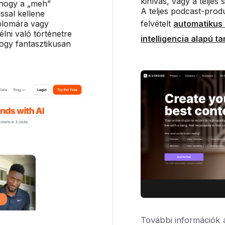
kihívás, vagy a telje
 hogy a „meh”
A teljes podcast-prod
ással kellene
iplomára vagy
felvételt
automatikus 
lni való történetre
intelligencia alapú t
ogy fantasztikusan
További információk 