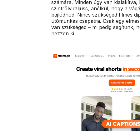
számára. Minden úgy van kialakítva,
szintrőlviraljuss, anélkül, hogy a vág
bajlódnod. Nincs szükséged filmes d
utómunkás csapatra. Csak egy elmesé
van szükséged – mi pedig segítünk, h
nézzen ki.