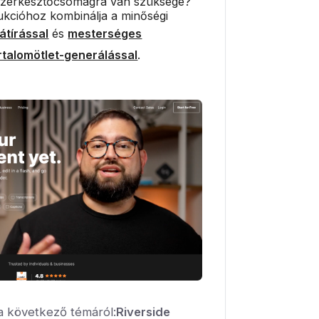
s szerkesztőcsomagra van szüksége?
ukcióhoz kombinálja a minőségi
átírással
és
mesterséges
artalomötlet-generálással
.
a következő témáról:
Riverside