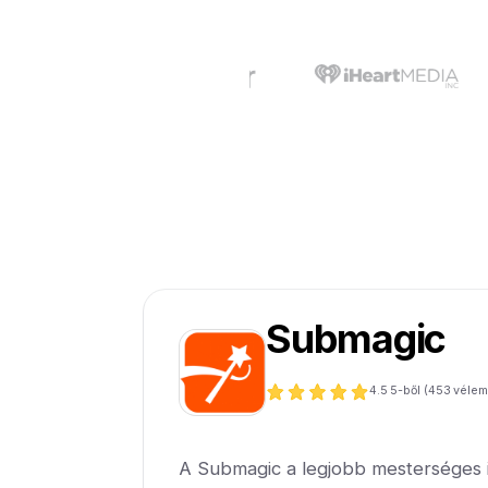
Submagic
4.5
5-ből (
453
vélem
A Submagic a legjobb mesterséges in