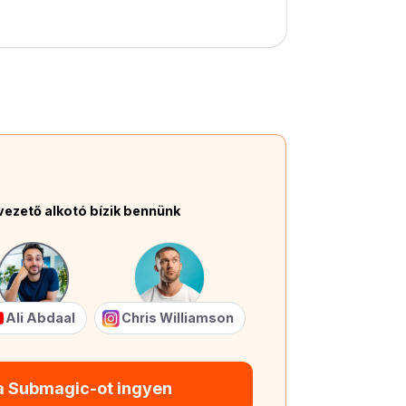
vezető alkotó bízik bennünk
Ali Abdaal
Chris Williamson
 a Submagic-ot ingyen