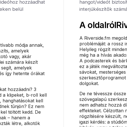
videóhoz hozzáadhat
hangot/videót biztosí
ceken belül
interjúkészítők számá
A oldalról
Ri
A Riverside.fm megold
problémáját: a rossz in
itívabb módja annak,
Helyileg rögzít minde
szíts, amelyek
még ha a hívás akadozik
kotó vagy, akár
A podcasterek és bárki
ei számára készít
ez a játék megváltozta
 segít, amelyek
sávokat, mesterséges 
és így hetente órákat
szerkesztőprogramot is
dolgokat.
okat hozzáadni? 3
De ne tévessze össze 
 a klipeket, b-roll kell
szövegalapú szerkeszt
, hanghatásokat kell
nem adhatsz hozzá dís
ednek tűnjön? Ez nem
effekteket. Célzottan
kel töltött kedd. De
rögzítésére készült,
nak – hanem a
igazi kérdés: a stúdió
ták létre, alkotók