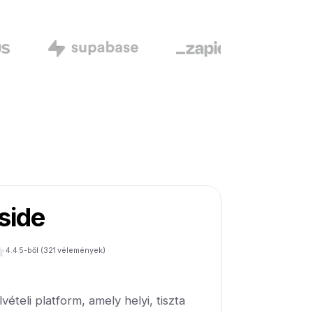
side
4.4
5-ből (
321
vélemények)
vételi platform, amely helyi, tiszta