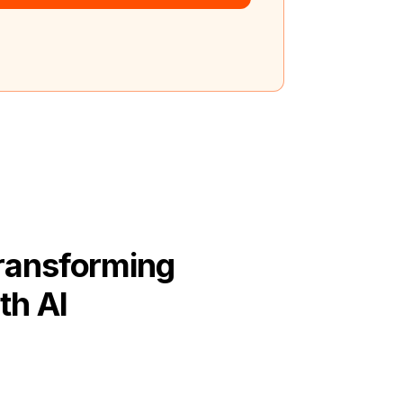
Transforming
th AI