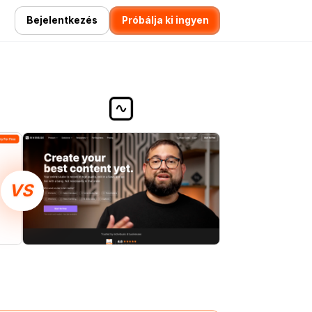
Bejelentkezés
Próbálja ki ingyen
VS