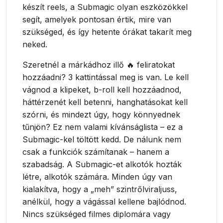
készít reels, a Submagic olyan eszközökkel
segít, amelyek pontosan értik, mire van
szükséged, és így hetente órákat takarít meg
neked.
Szeretnél a márkádhoz illő 🔥 feliratokat
hozzáadni? 3 kattintással meg is van. Le kell
vágnod a klipeket, b-roll kell hozzáadnod,
háttérzenét kell betenni, hanghatásokat kell
szórni, és mindezt úgy, hogy könnyednek
tűnjön? Ez nem valami kívánságlista – ez a
Submagic-kel töltött kedd. De nálunk nem
csak a funkciók számítanak – hanem a
szabadság. A Submagic-et alkotók hozták
létre, alkotók számára. Minden úgy van
kialakítva, hogy a „meh” szintrőlviraljuss,
anélkül, hogy a vágással kellene bajlódnod.
Nincs szükséged filmes diplomára vagy