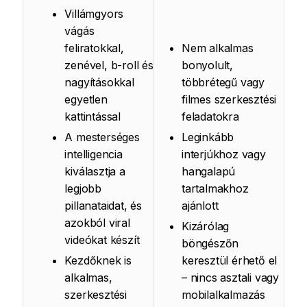
Villámgyors
vágás
feliratokkal,
Nem alkalmas
zenével, b-roll és
bonyolult,
nagyításokkal
többrétegű vagy
egyetlen
filmes szerkesztési
kattintással
feladatokra
A mesterséges
Leginkább
intelligencia
interjúkhoz vagy
kiválasztja a
hangalapú
legjobb
tartalmakhoz
pillanataidat, és
ajánlott
azokból viral
Kizárólag
videókat készít
böngészőn
Kezdőknek is
keresztül érhető el
alkalmas,
– nincs asztali vagy
szerkesztési
mobilalkalmazás