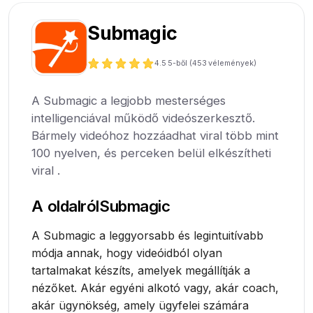
Submagic
4.5
5-ből (
453
vélemények)
A Submagic a legjobb mesterséges
intelligenciával működő videószerkesztő.
Bármely videóhoz hozzáadhat viral több mint
100 nyelven, és perceken belül elkészítheti
viral .
A oldalról
Submagic
A Submagic a leggyorsabb és legintuitívabb
módja annak, hogy videóidból olyan
tartalmakat készíts, amelyek megállítják a
nézőket. Akár egyéni alkotó vagy, akár coach,
akár ügynökség, amely ügyfelei számára