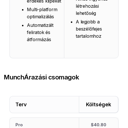
érdekes klipeket
létrehozási
Multi-platform
lehetőség
optimalizálás
A legjobb a
Automatizált
beszélőfejes
feliratok és
tartalomhoz
átformázás
Munch
Árazási csomagok
Terv
Költségek
Pro
$40.80