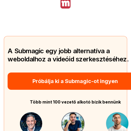
A Submagic egy jobb alternatíva a
weboldalhoz a videóid szerkesztéséhez.
Próbálja ki a Submagic-ot ingyen
Több mint 100 vezető alkotó bízik bennünk