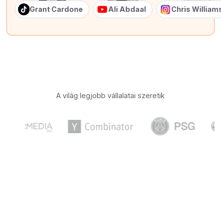
Grant Cardone
Ali Abdaal
Chris Willia
A világ legjobb vállalatai szeretik