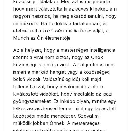
közösségi oldalakon. Még azt is megmondja,
hogy miért választotta ki az egyes klipeket, ami
nagyon hasznos, ha meg akarod tanulni, hogy
mi működik. Ha fuldoklik a tartalomban, és
etetnie kell a közösségi média fenevadját, a
Munch az Ön életmentője.
Az a helyzet, hogy a mesterséges intelligencia
szerint a viral nem biztos, hogy az Önök
közönsége számára viral . Az algoritmus nem
ismeri a márkád hangját vagy a közösséged
belső vicceit. Valószínűleg időt kell majd
töltened azzal, hogy átválogasd az általa
kiválasztott videókat, hogy megtaláld az igazi
gyöngyszemeket. Ez inkább olyan, mintha egy
lelkes asszisztensed lenne, mint egy tapasztalt
közösségi média menedzser. Szóval mi
működik jobban Önnek: A mesterséges
intelligencia hatékonysága vagy az emberi