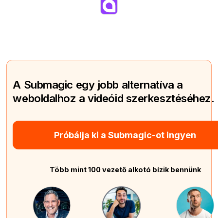
A Submagic egy jobb alternatíva a
weboldalhoz a videóid szerkesztéséhez.
Próbálja ki a Submagic-ot ingyen
Több mint 100 vezető alkotó bízik bennünk