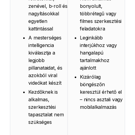
zenével, b-roll és
bonyolult,
nagyításokkal
többrétegű vagy
egyetlen
filmes szerkesztési
kattintással
feladatokra
A mesterséges
Leginkább
intelligencia
interjúkhoz vagy
kiválasztja a
hangalapú
legjobb
tartalmakhoz
pillanataidat, és
ajánlott
azokból viral
Kizárólag
videókat készít
böngészőn
Kezdőknek is
keresztül érhető el
alkalmas,
– nincs asztali vagy
szerkesztési
mobilalkalmazás
tapasztalat nem
szükséges