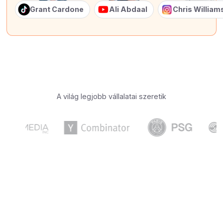
Grant Cardone
Ali Abdaal
Chris Willia
A világ legjobb vállalatai szeretik