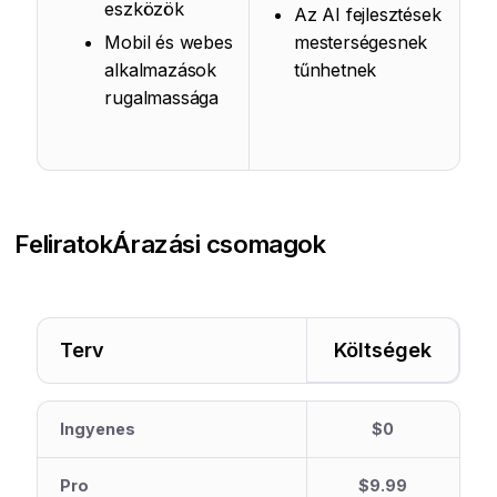
eszközök
Az AI fejlesztések
Mobil és webes
mesterségesnek
alkalmazások
tűnhetnek
rugalmassága
Feliratok
Árazási csomagok
Terv
Költségek
Ingyenes
$0
Pro
$9.99