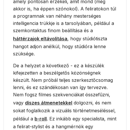
amely pontosan érzékeli, amit mond (még
akkor is, ha éppen szónokol). A feliratokon túl
a programnak van néhány mesterséges
intelligencia trükkje is a tarsolyában, például a
szemkontaktus finom beállítása és a
háttérzajok eltávolítása
, hogy stúdiótiszta
hangot adjon anélkül, hogy stúdióra lenne
szüksége.
De a helyzet a következő - ez a készülék
kifejezetten a beszélgetős közönségnek
készült. Nem próbál teljes szerkesztőcsomag
lenni, és ez szándékosan van így tervezve.
Nem fogsz filmes szekvenciákat összefűzni,
vagy
díszes átmenetekkel
dolgozni, és nem
sokat foglalkozik a vizuális történetmeséléssel,
például a
b-roll
. Ez inkább egy specialista, mint
a felirat-stylist és a hangmérnök egy