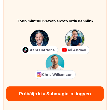
Több mint 100 vezető alkotó bízik bennünk
Grant Cardone
Ali Abdaal
Chris Williamson
Próbálja ki a Submagic-ot ingyen