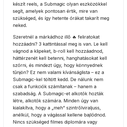
készít reels, a Submagic olyan eszközökkel
segít, amelyek pontosan értik, mire van
szükséged, és így hetente órákat takarít meg
neked.
Szeretnél a márkádhoz illő 🔥 feliratokat
hozzáadni? 3 kattintással meg is van. Le kell
vágnod a klipeket, b-roll kell hozzáadnod,
háttérzenét kell betenni, hanghatásokat kell
szórni, és mindezt úgy, hogy könnyednek
tűnjön? Ez nem valami kívánságlista – ez a
Submagic-kel töltött kedd. De nálunk nem
csak a funkciók számítanak – hanem a
szabadság. A Submagic-et alkotók hozták
létre, alkotók számára. Minden úgy van
kialakítva, hogy a „meh” szintrőlviraljuss,
anélkül, hogy a vágással kellene bajlódnod.
Nincs szükséged filmes diplomára vagy