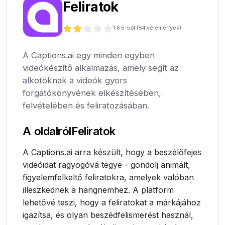
Feliratok
1.6
5-ből (
54
vélemények)
A Captions.ai egy minden egyben
videókészítő alkalmazás, amely segít az
alkotóknak a videók gyors
forgatókönyvének elkészítésében,
felvételében és feliratozásában.
A oldalról
Feliratok
A Captions.ai arra készült, hogy a beszélőfejes
videóidat ragyogóvá tegye - gondolj animált,
figyelemfelkeltő feliratokra, amelyek valóban
illeszkednek a hangnemhez. A platform
lehetővé teszi, hogy a feliratokat a márkájához
igazítsa, és olyan beszédfelismerést használ,