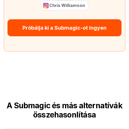
Chris Williamson
Próbálja ki a Submagic-ot ingyen
A Submagic és más alternatívák
összehasonlítása