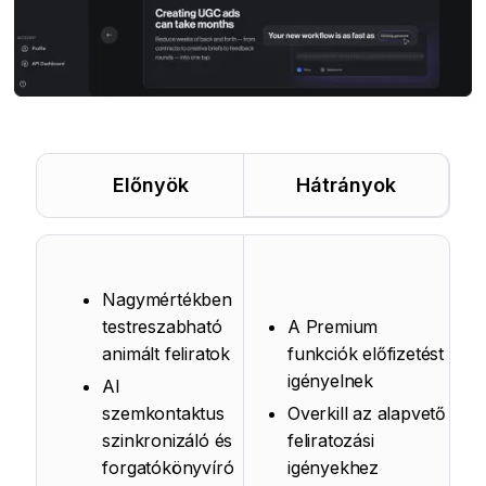
Előnyök
Hátrányok
Nagymértékben
testreszabható
A Premium
animált feliratok
funkciók előfizetést
igényelnek
AI
szemkontaktus
Overkill az alapvető
szinkronizáló és
feliratozási
forgatókönyvíró
igényekhez