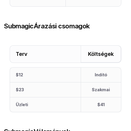
Submagic
Árazási csomagok
Terv
Költségek
$12
Indító
$23
Szakmai
Üzleti
$41