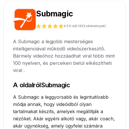
Submagic
4.5
5-ből (
453
vélemények)
A Submagic a legjobb mesterséges
intelligenciával működő videószerkesztő.
Bármely videóhoz hozzáadhat viral több mint
100 nyelven, és perceken belül elkészítheti
viral .
A oldalról
Submagic
A Submagic a leggyorsabb és legintuitívabb
módja annak, hogy videóidból olyan
tartalmakat készíts, amelyek megállítják a
nézőket. Akár egyéni alkotó vagy, akár coach,
akár ügynökség, amely ügyfelei számára