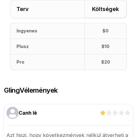
Terv
Költségek
Ingyenes
$0
Plusz
$10
Pro
$20
Gling
Vélemények
Canh lê
Azt hiszi, hogy következmények nélkül átverheti a