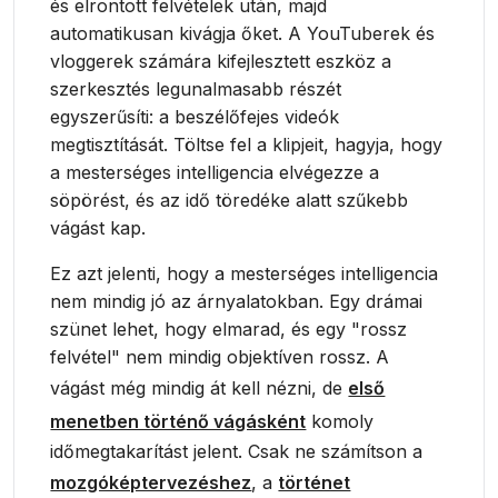
és elrontott felvételek után, majd
automatikusan kivágja őket. A YouTuberek és
vloggerek számára kifejlesztett eszköz a
szerkesztés legunalmasabb részét
egyszerűsíti: a beszélőfejes videók
megtisztítását. Töltse fel a klipjeit, hagyja, hogy
a mesterséges intelligencia elvégezze a
söpörést, és az idő töredéke alatt szűkebb
vágást kap.
Ez azt jelenti, hogy a mesterséges intelligencia
nem mindig jó az árnyalatokban. Egy drámai
szünet lehet, hogy elmarad, és egy "rossz
felvétel" nem mindig objektíven rossz. A
vágást még mindig át kell nézni, de
első
menetben történő vágásként
komoly
időmegtakarítást jelent. Csak ne számítson a
mozgóképtervezéshez
, a
történet