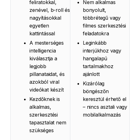
feliratokkal,
Nem alkalmas
zenével, b-roll és
bonyolult,
nagyításokkal
többrétegű vagy
egyetlen
filmes szerkesztési
kattintással
feladatokra
A mesterséges
Leginkább
intelligencia
interjúkhoz vagy
kiválasztja a
hangalapú
legjobb
tartalmakhoz
pillanataidat, és
ajánlott
azokból viral
Kizárólag
videókat készít
böngészőn
Kezdőknek is
keresztül érhető el
alkalmas,
– nincs asztali vagy
szerkesztési
mobilalkalmazás
tapasztalat nem
szükséges