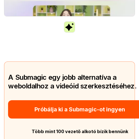
A Submagic egy jobb alternatíva a
weboldalhoz a videóid szerkesztéséhez.
Próbálja ki a Submagic-ot ingyen
Több mint 100 vezető alkotó bízik bennünk