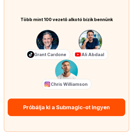
Több mint 100 vezető alkotó bízik bennünk
Grant Cardone
Ali Abdaal
Chris Williamson
Próbálja ki a Submagic-ot ingyen