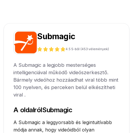
Submagic
4.5
5-ből (
453
vélemények)
A Submagic a legjobb mesterséges
intelligenciával működő videószerkesztő.
Bármely videóhoz hozzáadhat viral több mint
100 nyelven, és perceken belül elkészítheti
viral .
A oldalról
Submagic
A Submagic a leggyorsabb és legintuitívabb
módja annak, hogy videóidból olyan