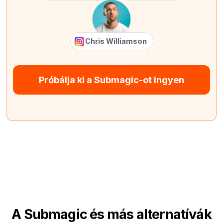
Chris Williamson
Próbálja ki a Submagic-ot ingyen
A Submagic és más alternatívák