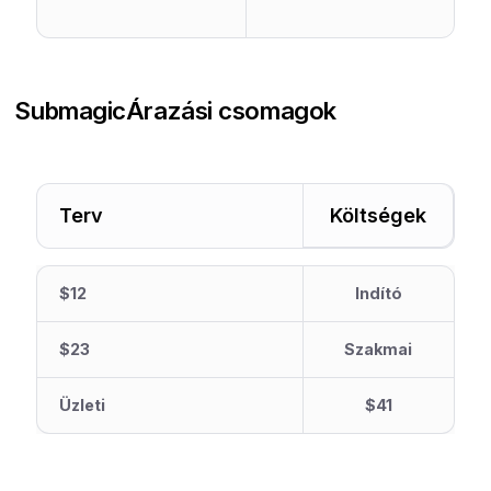
Submagic
Árazási csomagok
Terv
Költségek
$12
Indító
$23
Szakmai
Üzleti
$41