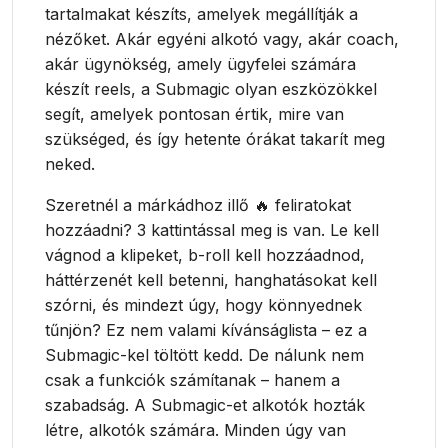
tartalmakat készíts, amelyek megállítják a
nézőket. Akár egyéni alkotó vagy, akár coach,
akár ügynökség, amely ügyfelei számára
készít reels, a Submagic olyan eszközökkel
segít, amelyek pontosan értik, mire van
szükséged, és így hetente órákat takarít meg
neked.
Szeretnél a márkádhoz illő 🔥 feliratokat
hozzáadni? 3 kattintással meg is van. Le kell
vágnod a klipeket, b-roll kell hozzáadnod,
háttérzenét kell betenni, hanghatásokat kell
szórni, és mindezt úgy, hogy könnyednek
tűnjön? Ez nem valami kívánságlista – ez a
Submagic-kel töltött kedd. De nálunk nem
csak a funkciók számítanak – hanem a
szabadság. A Submagic-et alkotók hozták
létre, alkotók számára. Minden úgy van