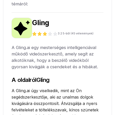
témáról:
Gling
3.2
5-ből (
45
vélemények)
A Gling.ai egy mesterséges intelligenciával
működő videószerkesztő, amely segít az
alkotóknak, hogy a beszélő videókból
gyorsan kivágják a csendeket és a hibákat.
A oldalról
Gling
A Gling.ai úgy viselkedik, mint az Ön
segédszerkesztője, aki az unalmas dolgok
kivágására összpontosít. Átvizsgálja a nyers
felvételeket a töltelékszavak, kínos szünetek