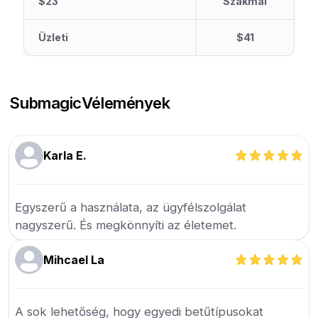
$23
Szakmai
Üzleti
$41
Submagic
Vélemények
Karla E.
Egyszerű a használata, az ügyfélszolgálat
nagyszerű. És megkönnyíti az életemet.
Mihcael La
A sok lehetőség, hogy egyedi betűtípusokat