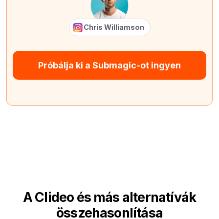
Chris Williamson
Próbálja ki a Submagic-ot ingyen
A Clideo és más alternatívák
összehasonlítása