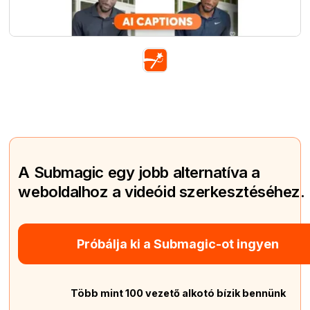
A Submagic egy jobb alternatíva a
weboldalhoz a videóid szerkesztéséhez.
Próbálja ki a Submagic-ot ingyen
Több mint 100 vezető alkotó bízik bennünk