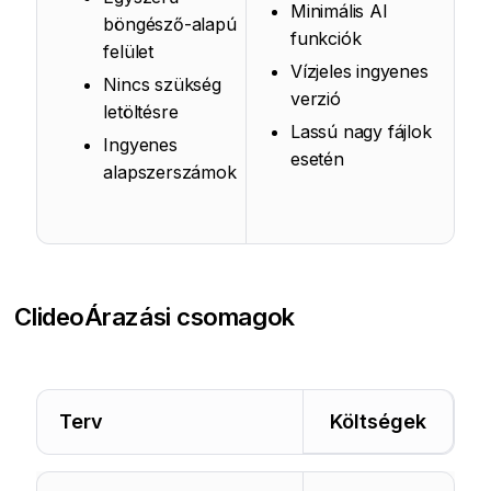
Minimális AI
böngésző-alapú
funkciók
felület
Vízjeles ingyenes
Nincs szükség
verzió
letöltésre
Lassú nagy fájlok
Ingyenes
esetén
alapszerszámok
Clideo
Árazási csomagok
Terv
Költségek