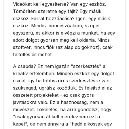
Videókat kell egyesítenie? Van egy eszköz.
Tömöríteni szeretne egy fájlt? Egy másik
eszköz. Felirat hozzáadása? Igen, egy másik
eszköz. Mindez böngészőalapú, szuper
egyszerű, és akkor is elvégzi a munkát, ha egy
adott dolgot gyorsan meg kell oldania. Nincs
szoftver, nincs fiók (az alap dolgokhoz), csak
feltöltés és mehet.
A csapda? Ez nem igazán "szerkesztés" a
kreatív értelemben. Minden eszköz egy dolgot
csinál, így ha többszörös szerkesztésre van
szükséged, ugrálsz közöttük. És felejtsd el az
összetett projekteket - ez csak gyors
javításokra való. Ez a hasznosság, nem a
művészet. Tökéletes, ha arra gondolsz, hogy
"csak gyorsan át kell méreteznem ezt a
képet", de nem annyira a "hadd alkossak egy