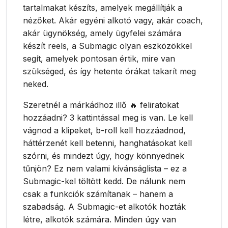
tartalmakat készíts, amelyek megállítják a
nézőket. Akár egyéni alkotó vagy, akár coach,
akár ügynökség, amely ügyfelei számára
készít reels, a Submagic olyan eszközökkel
segít, amelyek pontosan értik, mire van
szükséged, és így hetente órákat takarít meg
neked.
Szeretnél a márkádhoz illő 🔥 feliratokat
hozzáadni? 3 kattintással meg is van. Le kell
vágnod a klipeket, b-roll kell hozzáadnod,
háttérzenét kell betenni, hanghatásokat kell
szórni, és mindezt úgy, hogy könnyednek
tűnjön? Ez nem valami kívánságlista – ez a
Submagic-kel töltött kedd. De nálunk nem
csak a funkciók számítanak – hanem a
szabadság. A Submagic-et alkotók hozták
létre, alkotók számára. Minden úgy van