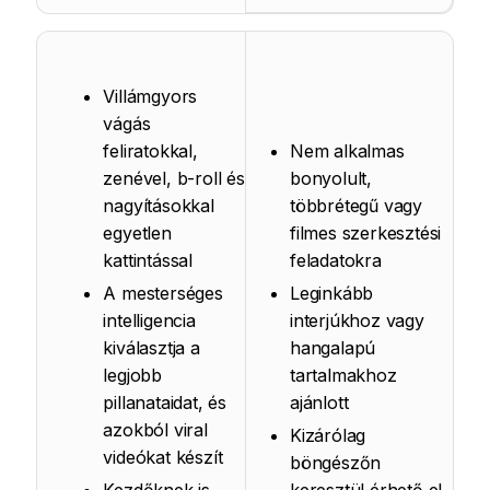
Villámgyors
vágás
feliratokkal,
Nem alkalmas
zenével, b-roll és
bonyolult,
nagyításokkal
többrétegű vagy
egyetlen
filmes szerkesztési
kattintással
feladatokra
A mesterséges
Leginkább
intelligencia
interjúkhoz vagy
kiválasztja a
hangalapú
legjobb
tartalmakhoz
pillanataidat, és
ajánlott
azokból viral
Kizárólag
videókat készít
böngészőn