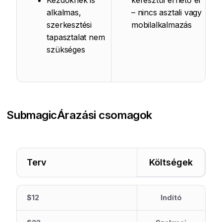
Kezdőknek is
keresztül érhető el
alkalmas,
– nincs asztali vagy
szerkesztési
mobilalkalmazás
tapasztalat nem
szükséges
Submagic
Árazási csomagok
Terv
Költségek
$12
Indító