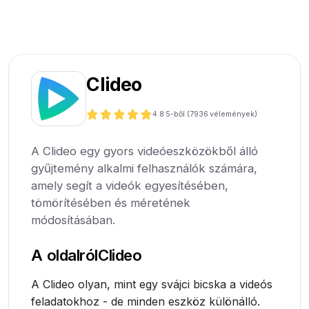
Clideo
4.8
5-ből (
7936
vélemények)
A Clideo egy gyors videóeszközökből álló
gyűjtemény alkalmi felhasználók számára,
amely segít a videók egyesítésében,
tömörítésében és méretének
módosításában.
A oldalról
Clideo
A Clideo olyan, mint egy svájci bicska a videós
feladatokhoz - de minden eszköz különálló.