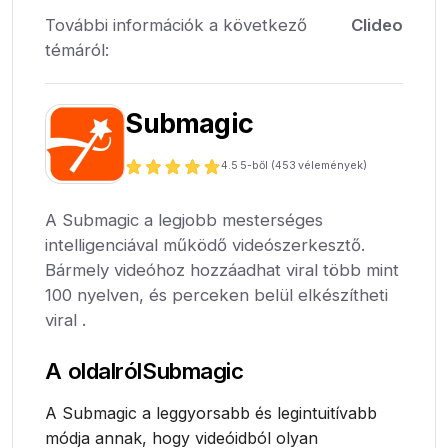
További információk a következő
Clideo
témáról:
Submagic
4.5
5-ből (
453
vélemények)
A Submagic a legjobb mesterséges
intelligenciával működő videószerkesztő.
Bármely videóhoz hozzáadhat viral több mint
100 nyelven, és perceken belül elkészítheti
viral .
A oldalról
Submagic
A Submagic a leggyorsabb és legintuitívabb
módja annak, hogy videóidból olyan