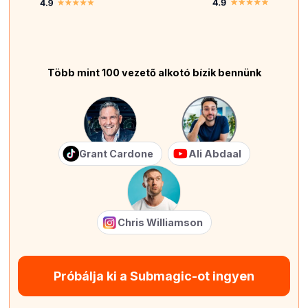
Több mint 100 vezető alkotó bízik bennünk
Grant Cardone
Ali Abdaal
Chris Williamson
Próbálja ki a Submagic-ot ingyen