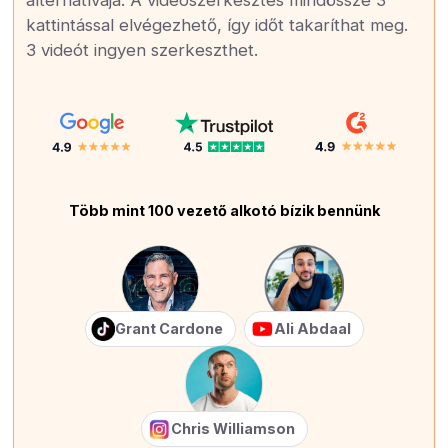
alternatívája. A videószerkesztés mindössze 3
kattintással elvégezhető, így időt takaríthat meg.
3 videót ingyen szerkeszthet.
Több mint 100 vezető alkotó bízik bennünk
Grant Cardone
Ali Abdaal
Chris Williamson