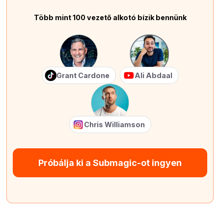
Több mint 100 vezető alkotó bízik bennünk
Grant Cardone
Ali Abdaal
Chris Williamson
Próbálja ki a Submagic-ot ingyen