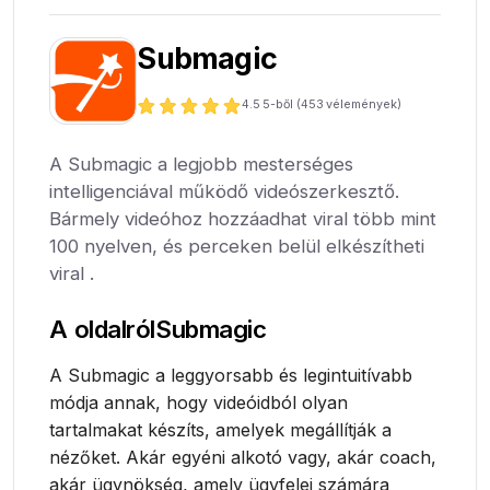
Submagic
4.5
5-ből (
453
vélemények)
A Submagic a legjobb mesterséges
intelligenciával működő videószerkesztő.
Bármely videóhoz hozzáadhat viral több mint
100 nyelven, és perceken belül elkészítheti
viral .
A oldalról
Submagic
A Submagic a leggyorsabb és legintuitívabb
módja annak, hogy videóidból olyan
tartalmakat készíts, amelyek megállítják a
nézőket. Akár egyéni alkotó vagy, akár coach,
akár ügynökség, amely ügyfelei számára