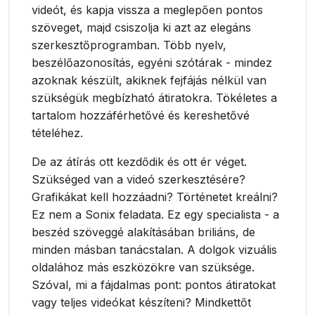
videót, és kapja vissza a meglepően pontos
szöveget, majd csiszolja ki azt az elegáns
szerkesztőprogramban. Több nyelv,
beszélőazonosítás, egyéni szótárak - mindez
azoknak készült, akiknek fejfájás nélkül van
szükségük megbízható átiratokra. Tökéletes a
tartalom hozzáférhetővé és kereshetővé
tételéhez.
De az átírás ott kezdődik és ott ér véget.
Szükséged van a videó szerkesztésére?
Grafikákat kell hozzáadni? Történetet kreálni?
Ez nem a Sonix feladata. Ez egy specialista - a
beszéd szöveggé alakításában briliáns, de
minden másban tanácstalan. A dolgok vizuális
oldalához más eszközökre van szüksége.
Szóval, mi a fájdalmas pont: pontos átiratokat
vagy teljes videókat készíteni? Mindkettőt