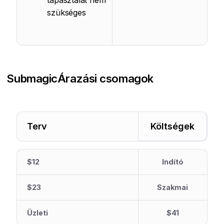
tapasztalat nem
szükséges
Submagic
Árazási csomagok
Terv
Költségek
$12
Indító
$23
Szakmai
Üzleti
$41