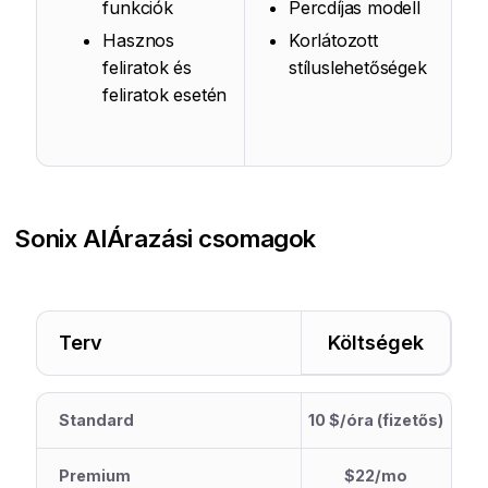
funkciók
Percdíjas modell
Hasznos
Korlátozott
feliratok és
stíluslehetőségek
feliratok esetén
Sonix AI
Árazási csomagok
Terv
Költségek
Standard
10 $/óra (fizetős)
Premium
$22/mo