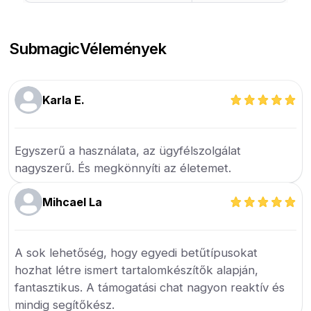
Submagic
Vélemények
Karla E.
Egyszerű a használata, az ügyfélszolgálat
nagyszerű. És megkönnyíti az életemet.
Mihcael La
A sok lehetőség, hogy egyedi betűtípusokat
hozhat létre ismert tartalomkészítők alapján,
fantasztikus. A támogatási chat nagyon reaktív és
mindig segítőkész.