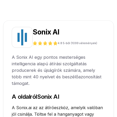
Sonix AI
4.8
5-ből (
1099
vélemények)
A Sonix AI egy pontos mesterséges
intelligencia alapú átírási szolgáltatás
producerek és újságírók számára, amely
több mint 40 nyelvet és beszélőazonosítást
támogat.
A oldalról
Sonix AI
A Sonix.ai az az átíróeszköz, amelyik valóban
jól csinálja. Töltse fel a hanganyagot vagy