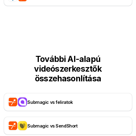
További AI-alapú
videószerkesztők
összehasonlítása
Submagic vs feliratok
Submagic vs SendShort