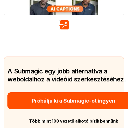
A Submagic egy jobb alternatíva a
weboldalhoz a videóid szerkesztéséhez.
Próbálja ki a Submagic-ot ingyen
Több mint 100 vezető alkotó bízik bennünk