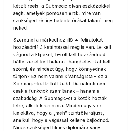
készít reels, a Submagic olyan eszközökkel
segít, amelyek pontosan értik, mire van
szükséged, és így hetente órákat takarít meg
neked.
Szeretnél a márkádhoz illő 🔥 feliratokat
hozzáadni? 3 kattintással meg is van. Le kell
vágnod a klipeket, b-roll kell hozzáadnod,
háttérzenét kell betenni, hanghatásokat kell
szórni, és mindezt úgy, hogy könnyednek
tűnjön? Ez nem valami kívánságlista – ez a
Submagic-kel töltött kedd. De nálunk nem
csak a funkciók számítanak – hanem a
szabadság. A Submagic-et alkotók hozták
létre, alkotók számára. Minden úgy van
kialakítva, hogy a „meh” szintrőlviraljuss,
anélkül, hogy a vágással kellene bajlódnod.
Nincs szükséged filmes diplomára vagy