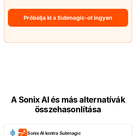
Próbálja ki a Submagic-ot ingyen
A Sonix AI és más alternatívák
összehasonlítása
Sonix AI kontra Submagic