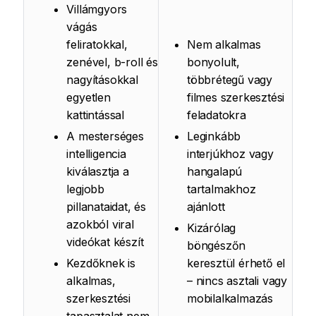
Villámgyors
vágás
feliratokkal,
Nem alkalmas
zenével, b-roll és
bonyolult,
nagyításokkal
többrétegű vagy
egyetlen
filmes szerkesztési
kattintással
feladatokra
A mesterséges
Leginkább
intelligencia
interjúkhoz vagy
kiválasztja a
hangalapú
legjobb
tartalmakhoz
pillanataidat, és
ajánlott
azokból viral
Kizárólag
videókat készít
böngészőn
Kezdőknek is
keresztül érhető el
alkalmas,
– nincs asztali vagy
szerkesztési
mobilalkalmazás