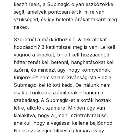
készít reels, a Submagic olyan eszközökkel
segít, amelyek pontosan értik, mire van
szükséged, és így hetente órákat takarít meg
neked.
Szeretnél a márkádhoz illő 🔥 feliratokat
hozzáadni? 3 kattintással meg is van. Le kell
vágnod a klipeket, b-roll kell hozzáadnod,
háttérzenét kell betenni, hanghatásokat kell
szórni, és mindezt úgy, hogy könnyednek
tűnjön? Ez nem valami kívánságlista – ez a
Submagic-kel töltött kedd. De nálunk nem
csak a funkciók számítanak – hanem a
szabadság. A Submagic-et alkotók hozták
létre, alkotók számára. Minden úgy van
kialakítva, hogy a „meh” szintrőlviraljuss,
anélkül, hogy a vágással kellene bajlódnod.
Nincs szükséged filmes diplomára vagy