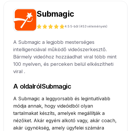
Submagic
4.5
5-ből (
453
vélemények)
A Submagic a legjobb mesterséges
intelligenciával működő videószerkesztő.
Bármely videóhoz hozzáadhat viral több mint
100 nyelven, és perceken belül elkészítheti
viral .
A oldalról
Submagic
A Submagic a leggyorsabb és legintuitívabb
módja annak, hogy videóidból olyan
tartalmakat készíts, amelyek megállítják a
nézőket. Akár egyéni alkotó vagy, akár coach,
akár ügynökség, amely ügyfelei számára