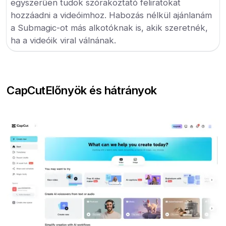
egyszerűen tudok szórakoztató feliratokat
hozzáadni a videóimhoz. Habozás nélkül ajánlanám
a Submagic-ot más alkotóknak is, akik szeretnék,
ha a videóik viral válnának.
CapCut
Előnyök és hátrányok