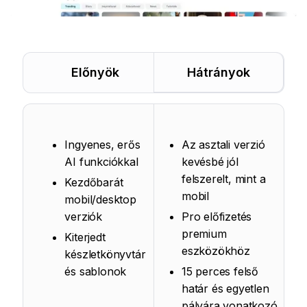
Előnyök
Hátrányok
Ingyenes, erős
Az asztali verzió
AI funkciókkal
kevésbé jól
felszerelt, mint a
Kezdőbarát
mobil
mobil/desktop
verziók
Pro előfizetés
premium
Kiterjedt
eszközökhöz
készletkönyvtár
és sablonok
15 perces felső
határ és egyetlen
pályára vonatkozó