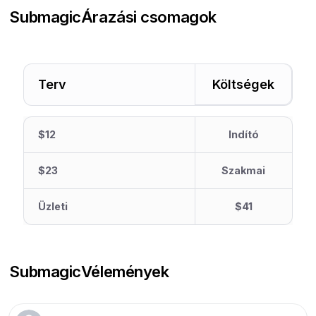
Submagic
Árazási csomagok
Terv
Költségek
$12
Indító
$23
Szakmai
Üzleti
$41
Submagic
Vélemények