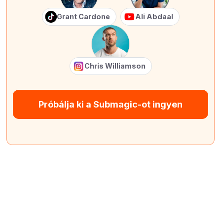
Grant Cardone
Ali Abdaal
Chris Williamson
Próbálja ki a Submagic-ot ingyen