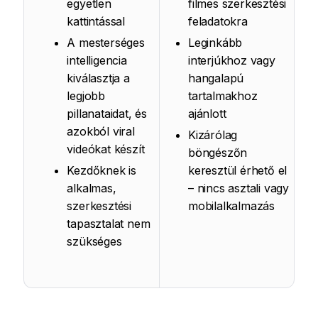
egyetlen
filmes szerkesztési
kattintással
feladatokra
A mesterséges
Leginkább
intelligencia
interjúkhoz vagy
kiválasztja a
hangalapú
legjobb
tartalmakhoz
pillanataidat, és
ajánlott
azokból viral
Kizárólag
videókat készít
böngészőn
Kezdőknek is
keresztül érhető el
alkalmas,
– nincs asztali vagy
szerkesztési
mobilalkalmazás
tapasztalat nem
szükséges