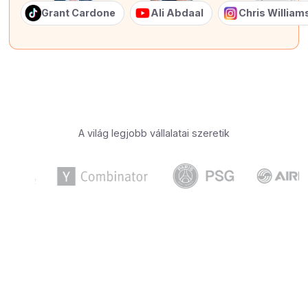
Grant Cardone
Ali Abdaal
Chris Willia
A világ legjobb vállalatai szeretik