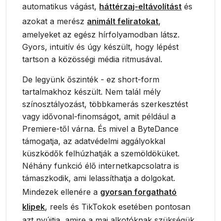
automatikus vágást,
háttérzaj-eltávolítást
és
azokat a merész
animált feliratokat
,
amelyeket az egész hírfolyamodban látsz.
Gyors, intuitív és úgy készült, hogy lépést
tartson a közösségi média ritmusával.
De legyünk őszinték - ez short-form
tartalmakhoz készült. Nem talál mély
színosztályozást, többkamerás szerkesztést
vagy idővonal-finomságot, amit például a
Premiere-től várna. És mivel a ByteDance
támogatja, az adatvédelmi aggályokkal
küszködők felhúzhatják a szemöldöküket.
Néhány funkció élő internetkapcsolatra is
támaszkodik, ami lelassíthatja a dolgokat.
Mindezek ellenére a
gyorsan forgatható
klipek
, reels és TikTokok esetében pontosan
azt nyújtja, amire a mai alkotóknak szükségük