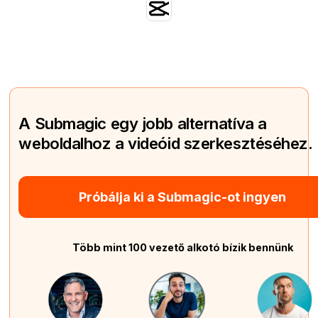
A Submagic egy jobb alternatíva a
weboldalhoz a videóid szerkesztéséhez.
Próbálja ki a Submagic-ot ingyen
Több mint 100 vezető alkotó bízik bennünk