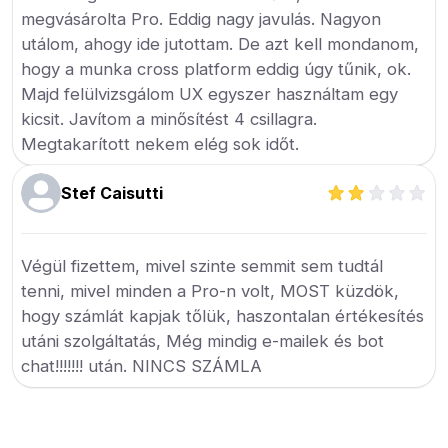
megvásárolta Pro. Eddig nagy javulás. Nagyon
utálom, ahogy ide jutottam. De azt kell mondanom,
hogy a munka cross platform eddig úgy tűnik, ok.
Majd felülvizsgálom UX egyszer használtam egy
kicsit. Javítom a minősítést 4 csillagra.
Megtakarított nekem elég sok időt.
Stef Caisutti
Végül fizettem, mivel szinte semmit sem tudtál
tenni, mivel minden a Pro-n volt, MOST küzdök,
hogy számlát kapjak tőlük, haszontalan értékesítés
utáni szolgáltatás, Még mindig e-mailek és bot
chat!!!!!!! után. NINCS SZÁMLA