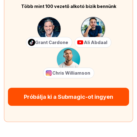
Több mint 100 vezető alkotó bízik bennünk
Grant Cardone
Ali Abdaal
Chris Williamson
Próbálja ki a Submagic-ot ingyen