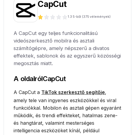
CapCut
1.3
5-ből (
375
vélemények)
A CapCut egy teljes funkcionalitású
videószerkesztő mobilra és asztali
számítógépre, amely népszerű a divatos
effektek, sablonok és az egyszerű közösségi
megosztás miatt.
A oldalról
CapCut
A CapCut a
TikTok szerkesztő segítője
,
amely tele van ingyenes eszközökkel és viral
funkciókkal. Mobilon és asztali gépen egyaránt
működik, és trendi effekteket, hatalmas zene-
és hangtárat, valamint mesterséges
intelligencia eszközöket kínál, például