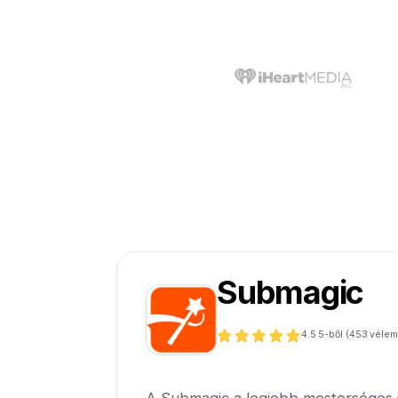
Submagic
4.5
5-ből (
453
vélem
A Submagic a legjobb mesterséges in