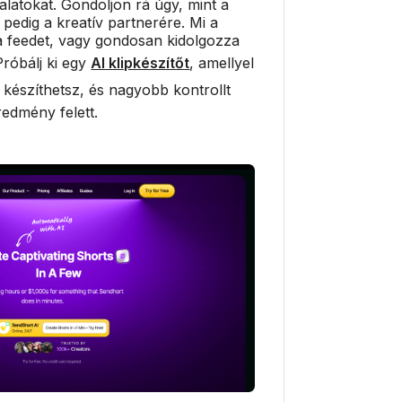
alatokat. Gondoljon rá úgy, mint a
 pedig a kreatív partnerére. Mi a
a a feedet, vagy gondosan kidolgozza
róbálj ki egy
AI klipkészítőt
, amellyel
készíthetsz, és nagyobb kontrollt
edmény felett.