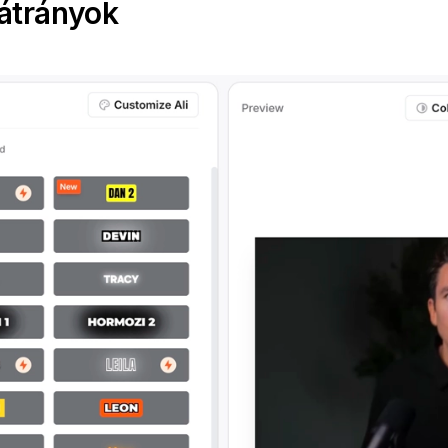
átrányok