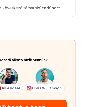
a következő témáról:
SendShort
vezető alkotó bízik bennünk
Ali Abdaal
Chris Williamson
 a Submagic-ot ingyen