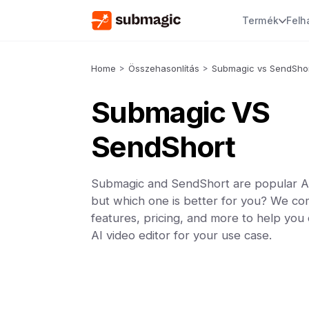
Termék
Felh
Home
>
Összehasonlítás
>
Submagic vs SendSho
Submagic VS
SendShort
Submagic and SendShort are popular AI 
but which one is better for you? We co
features, pricing, and more to help you
AI video editor for your use case.