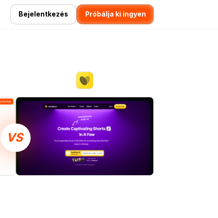
Bejelentkezés
Próbálja ki ingyen
VS