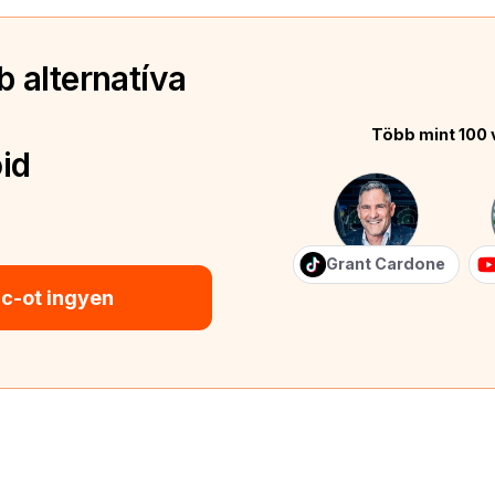
 alternatíva
Több mint 100 
id
Grant Cardone
ic-ot ingyen