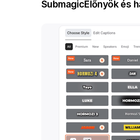
Submagic
Előnyök és h