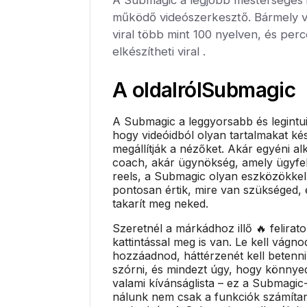
működő videószerkesztő. Bármely 
viral több mint 100 nyelven, és per
elkészítheti viral .
A oldalról
Submagic
A Submagic a leggyorsabb és legintu
hogy videóidból olyan tartalmakat ké
megállítják a nézőket. Akár egyéni al
coach, akár ügynökség, amely ügyfel
reels, a Submagic olyan eszközökkel
pontosan értik, mire van szükséged, 
takarít meg neked.
Szeretnél a márkádhoz illő 🔥 felirat
kattintással meg is van. Le kell vágnod
hozzáadnod, háttérzenét kell betenni
szórni, és mindezt úgy, hogy könny
valami kívánságlista – ez a Submagic-
nálunk nem csak a funkciók számíta