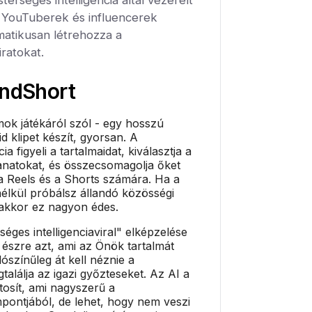
a YouTuberek és influencerek
atikusan létrehozza a
iratokat.
ndShort
ok játékáról szól - egy hosszú
d klipet készít, gyorsan. A
ia figyeli a tartalmaidat, kiválasztja a
llanatokat, és összecsomagolja őket
 a Reels és a Shorts számára. Ha a
élkül próbálsz állandó közösségi
, akkor ez nagyon édes.
éges intelligenciaviral" elképzelése
 észre azt, ami az Önök tartalmát
lószínűleg át kell néznie a
találja az igazi győzteseket. Az AI a
osít, ami nagyszerű a
pontjából, de lehet, hogy nem veszi