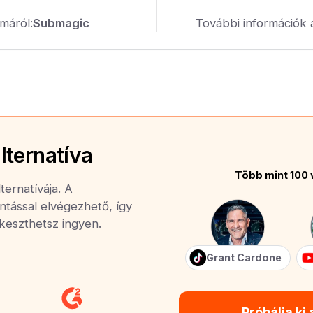
máról:
Submagic
További információk 
lternatíva
Több mint 100 
ernatívája. A
ntással elvégezhető, így
rkeszthetsz ingyen.
Grant Cardone
Próbálja ki