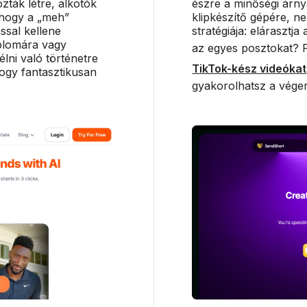
ták létre, alkotók
észre a minőségi árny
 hogy a „meh”
klipkészítő gépére, ne
ással kellene
stratégiája: elárasztj
iplomára vagy
az egyes posztokat? P
lni való történetre
TikTok-kész videókat
ogy fantasztikusan
gyakorolhatsz a véger