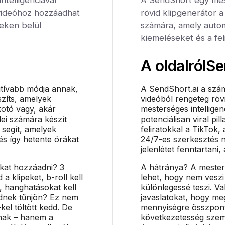
videóhoz hozzáadhat
rövid klipgenerátor 
ceken belül
számára, amely autom
kiemeléseket és a fel
A oldalról
Se
itívabb módja annak,
A SendShort.ai a szám
szíts, amelyek
videóból rengeteg rövi
kotó vagy, akár
mesterséges intelligenc
ei számára készít
potenciálisan viral pi
 segít, amelyek
feliratokkal a TikTok,
és így hetente órákat
24/7-es szerkesztés n
jelenlétet fenntartani
okat hozzáadni? 3
A hátránya? A mesters
 a klipeket, b-roll kell
lehet, hogy nem veszi
, hanghatásokat kell
különlegessé teszi. Va
ednek tűnjön? Ez nem
javaslatokat, hogy meg
kel töltött kedd. De
mennyiségre összpont
nak – hanem a
következetesség szem