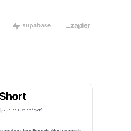
Short
2.3
5-ből (
6
vélemények)
rséges intelligencia által vezérelt