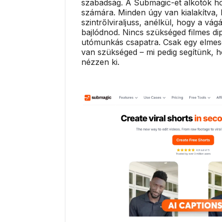
szabadság. A Submagic-et alkotók hoz
számára. Minden úgy van kialakítva,
szintrőlviraljuss, anélkül, hogy a vág
bajlódnod. Nincs szükséged filmes d
utómunkás csapatra. Csak egy elmesé
van szükséged – mi pedig segítünk, h
nézzen ki.