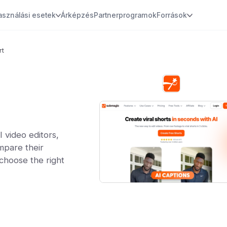
asználási esetek
Árképzés
Partnerprogramok
Források
rt
video editors,
mpare their
 choose the right