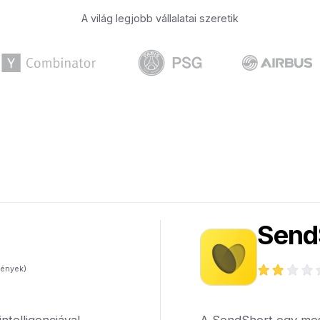
A világ legjobb vállalatai szeretik
Send
ények)
telligenciával
A SendShort egy meste