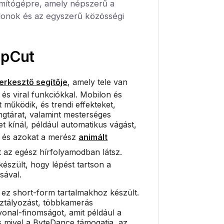
zámítógépre, amely népszerű a
blonok és az egyszerű közösségi
pCut
erkesztő segítője
, amely tele van
és viral funkciókkal. Mobilon és
 működik, és trendi effekteket,
gtárat, valamint mesterséges
et kínál, például automatikus vágást,
és azokat a merész
animált
t az egész hírfolyamodban látsz.
 készült, hogy lépést tartson a
sával.
 ez short-form tartalmakhoz készült.
sztályozást, többkamerás
vonal-finomságot, amit például a
s mivel a ByteDance támogatja, az