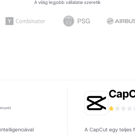
A világ legjobb vállalatai szeretik
CapC
ények)
telligenciával
A CapCut egy teljes 