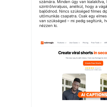
számára. Minden úgy van kialakítva,
szintrőlviraljuss, anélkül, hogy a vág
bajlódnod. Nincs szükséged filmes d
utómunkás csapatra. Csak egy elmesé
van szükséged – mi pedig segítünk, h
nézzen ki.