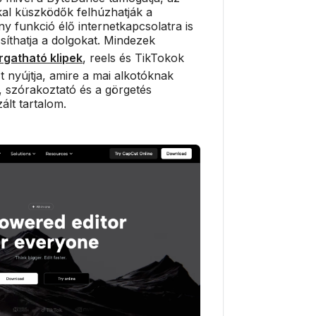
kal küszködők felhúzhatják a
 funkció élő internetkapcsolatra is
síthatja a dolgokat. Mindezek
rgatható klipek
, reels és TikTokok
 nyújtja, amire a mai alkotóknak
, szórakoztató és a görgetés
ált tartalom.