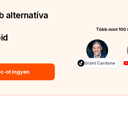
 alternatíva
Több mint 100 
id
Grant Cardone
ic-ot ingyen