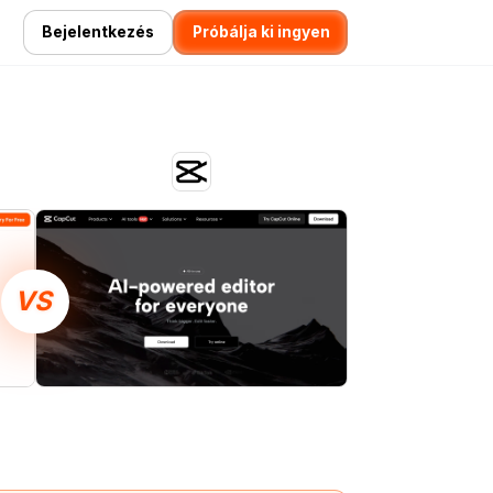
Bejelentkezés
Próbálja ki ingyen
VS