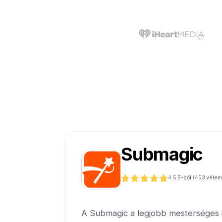
Submagic
4.5
5-ből (
453
vélem
A Submagic a legjobb mesterséges in