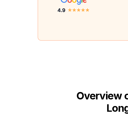
Overview o
Long