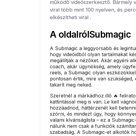
működő videószerkesztő. Bármely 
viral több mint 100 nyelven, és per
elkészítheti viral .
A oldalról
Submagic
A Submagic a leggyorsabb és legintu
hogy videóidból olyan tartalmakat ké
megállítják a nézőket. Akár egyéni al
coach, akár ügynökség, amely ügyfel
reels, a Submagic olyan eszközökkel
pontosan értik, mire van szükséged, 
takarít meg neked.
Szeretnél a márkádhoz illő 🔥 felirat
kattintással meg is van. Le kell vágnod
hozzáadnod, háttérzenét kell betenni
szórni, és mindezt úgy, hogy könny
valami kívánságlista – ez a Submagic-
nálunk nem csak a funkciók számíta
szabadság. A Submagic-et alkotók hoz