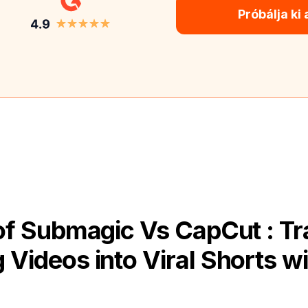
Próbálja ki
f Submagic Vs CapCut : T
 Videos into Viral Shorts wi