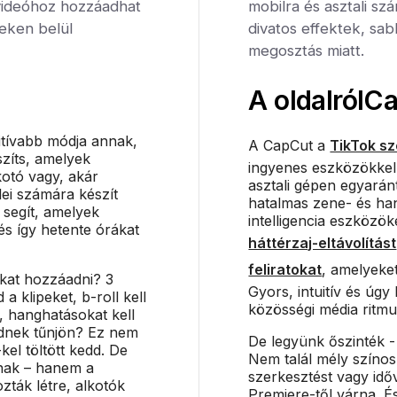
videóhoz hozzáadhat
mobilra és asztali s
ceken belül
divatos effektek, sa
megosztás miatt.
A oldalról
Ca
itívabb módja annak,
A CapCut a
TikTok sz
szíts, amelyek
ingyenes eszközökkel 
kotó vagy, akár
asztali gépen egyaránt
ei számára készít
hatalmas zene- és han
 segít, amelyek
intelligencia eszközök
és így hetente órákat
háttérzaj-eltávolítást
feliratokat
, amelyeke
okat hozzáadni? 3
Gyors, intuitív és úgy
 a klipeket, b-roll kell
közösségi média ritmu
, hanghatásokat kell
ednek tűnjön? Ez nem
De legyünk őszinték -
kel töltött kedd. De
Nem talál mély színo
nak – hanem a
szerkesztést vagy idő
ták létre, alkotók
Premiere-től várna. É