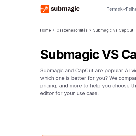
Termék
Felh
Home
>
Összehasonlítás
>
Submagic vs CapCut
Submagic VS C
Submagic and CapCut are popular AI vid
which one is better for you? We compar
pricing, and more to help you choose th
editor for your use case.