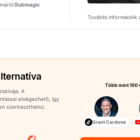
máról:
Submagic
További információk 
lternatíva
Több mint 100 
atívája. A
ntással elvégezhető, így
yen szerkeszthetsz.
Grant Cardone