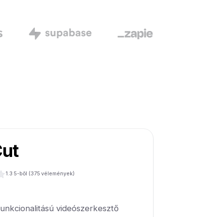
ut
1.3
5-ből (
375
vélemények)
funkcionalitású videószerkesztő