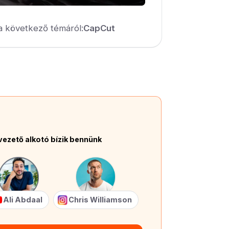
a következő témáról:
CapCut
vezető alkotó bízik bennünk
Ali Abdaal
Chris Williamson