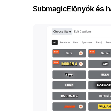
Submagic
Előnyök és h