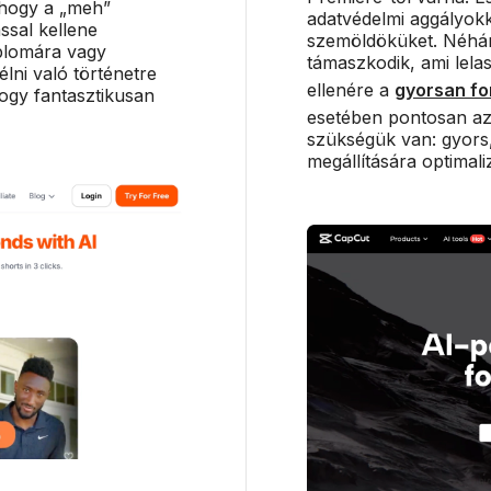
 hogy a „meh”
adatvédelmi aggályok
ással kellene
szemöldöküket. Néhány
iplomára vagy
támaszkodik, ami lelas
lni való történetre
ellenére a
gyorsan fo
ogy fantasztikusan
esetében pontosan azt
szükségük van: gyors
megállítására optimaliz