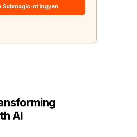
 a Submagic-ot ingyen
ransforming
th AI