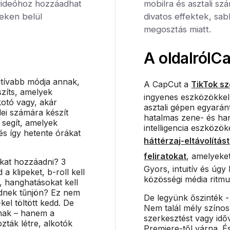
videóhoz hozzáadhat
mobilra és asztali s
ceken belül
divatos effektek, sa
megosztás miatt.
A oldalról
Ca
itívabb módja annak,
A CapCut a
TikTok sz
szíts, amelyek
ingyenes eszközökkel 
kotó vagy, akár
asztali gépen egyaránt
ei számára készít
hatalmas zene- és han
 segít, amelyek
intelligencia eszközök
és így hetente órákat
háttérzaj-eltávolítást
feliratokat
, amelyeke
okat hozzáadni? 3
Gyors, intuitív és úgy
 a klipeket, b-roll kell
közösségi média ritmu
, hanghatásokat kell
ednek tűnjön? Ez nem
De legyünk őszinték -
kel töltött kedd. De
Nem talál mély színo
nak – hanem a
szerkesztést vagy idő
ták létre, alkotók
Premiere-től várna. É