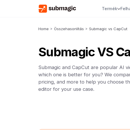
Termék
Felh
Home
>
Összehasonlítás
>
Submagic vs CapCut
Submagic VS C
Submagic and CapCut are popular AI vid
which one is better for you? We compar
pricing, and more to help you choose th
editor for your use case.