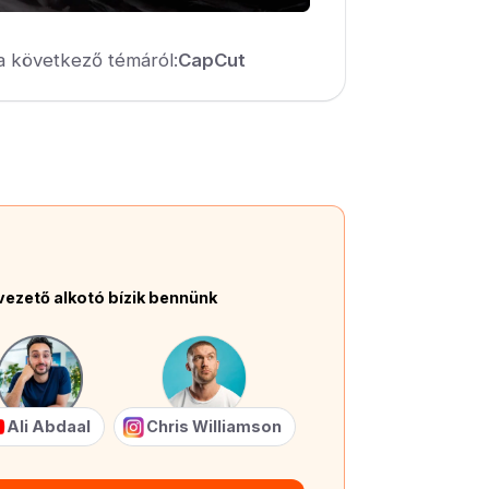
a következő témáról:
CapCut
vezető alkotó bízik bennünk
Ali Abdaal
Chris Williamson