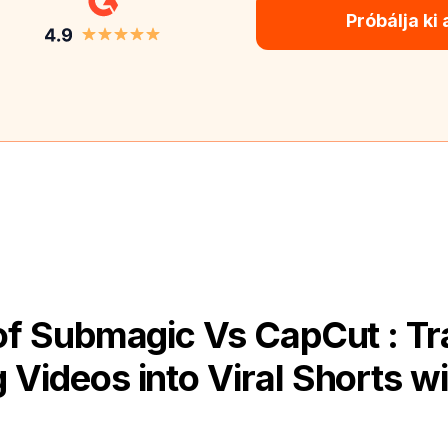
Próbálja ki
f Submagic Vs CapCut : T
 Videos into Viral Shorts wi