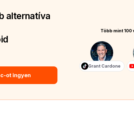
 alternatíva
Több mint 100 
id
Grant Cardone
ic-ot ingyen