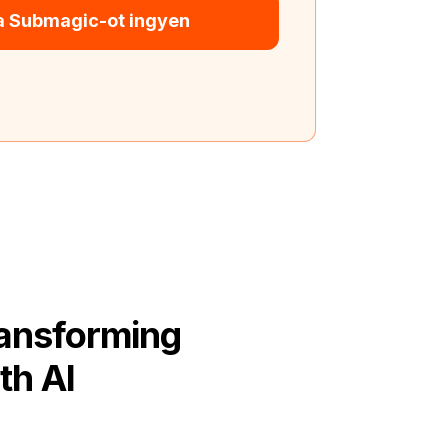
 a Submagic-ot ingyen
ransforming
th AI