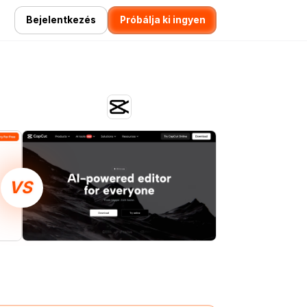
Bejelentkezés
Próbálja ki ingyen
VS