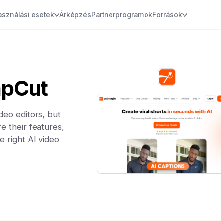
asználási esetek
Árképzés
Partnerprogramok
Források
apCut
eo editors, but
e their features,
e right AI video