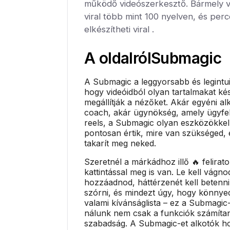
működő videószerkesztő. Bármely 
viral több mint 100 nyelven, és per
elkészítheti viral .
A oldalról
Submagic
A Submagic a leggyorsabb és legintu
hogy videóidból olyan tartalmakat ké
megállítják a nézőket. Akár egyéni al
coach, akár ügynökség, amely ügyfel
reels, a Submagic olyan eszközökkel
pontosan értik, mire van szükséged, 
takarít meg neked.
Szeretnél a márkádhoz illő 🔥 felirat
kattintással meg is van. Le kell vágnod
hozzáadnod, háttérzenét kell betenni
szórni, és mindezt úgy, hogy könny
valami kívánságlista – ez a Submagic-
nálunk nem csak a funkciók számíta
szabadság. A Submagic-et alkotók hoz