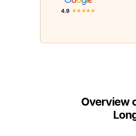
Overview o
Long