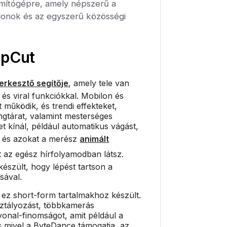
zámítógépre, amely népszerű a
blonok és az egyszerű közösségi
pCut
erkesztő segítője
, amely tele van
és viral funkciókkal. Mobilon és
 működik, és trendi effekteket,
gtárat, valamint mesterséges
et kínál, például automatikus vágást,
és azokat a merész
animált
t az egész hírfolyamodban látsz.
 készült, hogy lépést tartson a
sával.
 ez short-form tartalmakhoz készült.
sztályozást, többkamerás
vonal-finomságot, amit például a
s mivel a ByteDance támogatja, az