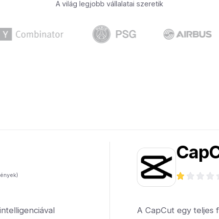
A világ legjobb vállalatai szeretik
CapC
ények)
telligenciával
A CapCut egy teljes 