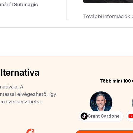
máról:
Submagic
További információk 
lternatíva
Több mint 100 
atívája. A
ntással elvégezhető, így
yen szerkeszthetsz.
Grant Cardone