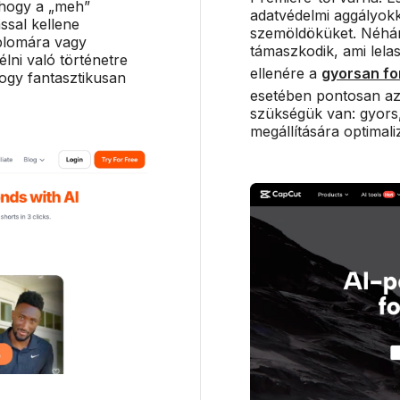
 hogy a „meh”
adatvédelmi aggályok
ással kellene
szemöldöküket. Néhány
iplomára vagy
támaszkodik, ami lelas
lni való történetre
ellenére a
gyorsan fo
ogy fantasztikusan
esetében pontosan azt
szükségük van: gyors
megállítására optimaliz