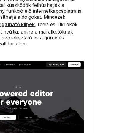
kal küszködők felhúzhatják a
 funkció élő internetkapcsolatra is
síthatja a dolgokat. Mindezek
rgatható klipek
, reels és TikTokok
 nyújtja, amire a mai alkotóknak
, szórakoztató és a görgetés
ált tartalom.