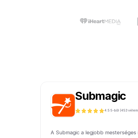
Submagic
4.5
5-ből (
453
vélem
A Submagic a legjobb mesterséges in