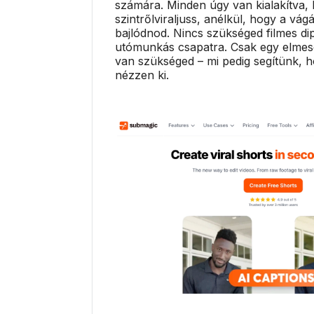
számára. Minden úgy van kialakítva,
szintrőlviraljuss, anélkül, hogy a vág
bajlódnod. Nincs szükséged filmes d
utómunkás csapatra. Csak egy elmesé
van szükséged – mi pedig segítünk, h
nézzen ki.