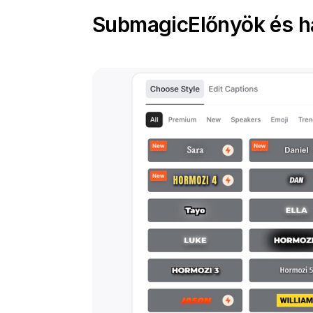
Submagic
Előnyök és h