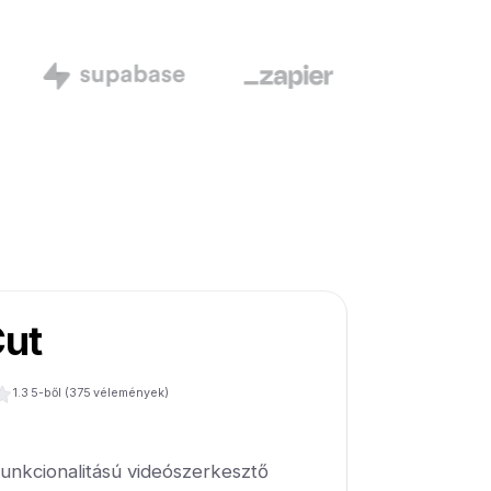
ut
1.3
5-ből (
375
vélemények)
funkcionalitású videószerkesztő