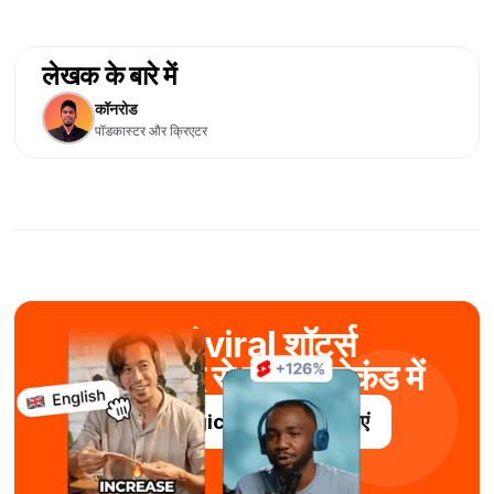
लेखक के बारे में
कॉनरोड
पॉडकास्टर और क्रिएटर
बनाएं viral शॉर्ट्स
AI की मदद से कुछ ही सेकंड में
Submagic को निःशुल्क आज़माएं