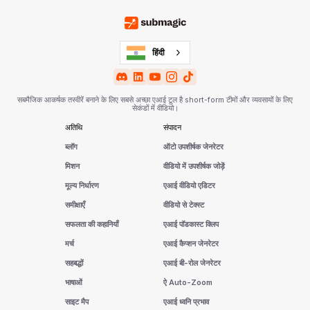
हिंदी
सबमैजिक आकर्षक तस्वीरें बनाने के लिए सबसे अच्छा एआई टूल है short-form टीमों और व्यवसायों के लिए
सेकंडों में वीडियो।
अतिथि
संपादन
ब्लॉग
ऑटो उपशीर्षक जेनरेटर
मिशन
वीडियो में उपशीर्षक जोड़ें
मूल्य निर्धारण
एआई वीडियो एडिटर
समीक्षाएँ
वीडियो से टेक्स्ट
सफलता की कहानियाँ
एआई पॉडकास्ट क्लिप
मर्च
एआई कैप्शन जेनरेटर
सहबद्धों
एआई बी-रोल जेनरेटर
भाषाओं
ऐ Auto-Zoom
साइट मैप
एआई ध्वनि प्रभाव