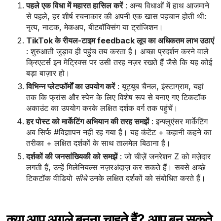
पहले एक विधा में महारत हासिल करें
: अन्य विधाओं में हाथ आजमाने
से पहले, हर शीर्ष रचनाकार की अपनी एक खास पहचान होती थी:
नृत्य, नाटक, मेकअप, बीटबॉक्सिंग या ट्रांजिशन।
TikTok के रीयल-टाइम feedback लूप का अधिकतम लाभ उठाएं
: शुरुआती जुड़ाव ही पहुंच तय करता है। अच्छा प्रदर्शन करने वाले
क्रिएटर्स इन मेट्रिक्स पर उसी तरह नज़र रखते हैं जैसे कि यह कोई
बड़ा बाज़ार हो।
विभिन्न प्लेटफॉर्मों का उपयोग करें
: यूट्यूब चैनल, इंस्टाग्राम, यहां
तक ​​कि फ्रांस और स्पेन के लिए विशेष रूप से बनाए गए टिकटॉक
अकाउंट का उपयोग करके लक्षित दर्शक वर्ग तक पहुंचें।
हर पोस्ट को मार्केटिंग अभियान की तरह समझें
: इन्फ्लुएंसर मार्केटिंग
अब सिर्फ #विज्ञापन नहीं रह गया है। यह कंटेंट + कहानी कहने का
तरीका + लक्षित दर्शकों के साथ तालमेल बिठाना है।
दर्शकों की जनसांख्यिकी को समझें
: जो चीज़ें जनरेशन Z को मज़ेदार
लगती हैं, उन्हें मिलेनियल्स नज़रअंदाज़ कर सकते हैं। सबसे अच्छे
टिकटॉक वीडियो
सीधे
उनके लक्षित दर्शकों को संबोधित करते हैं।
क्या आप अगले बनना चाहते हैं? आप बन सकते