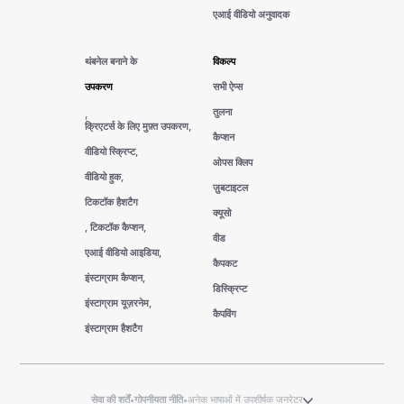
एआई वीडियो अनुवादक
थंबनेल बनाने के
विकल्प
उपकरण
सभी ऐप्स
तुलना
,
क्रिएटर्स के लिए मुफ़्त उपकरण,
कैप्शन
वीडियो स्क्रिप्ट,
ओपस क्लिप
वीडियो हुक,
ज़ुबटाइटल
टिकटॉक हैशटैग
क्यूसो
, टिकटॉक कैप्शन,
वीड
एआई वीडियो आइडिया,
कैपकट
इंस्टाग्राम कैप्शन,
डिस्क्रिप्ट
इंस्टाग्राम यूज़रनेम,
कैपविंग
इंस्टाग्राम हैशटैग
सेवा की शर्तें
•
गोपनीयता नीति
•
अनेक भाषाओं में उपशीर्षक जनरेटर