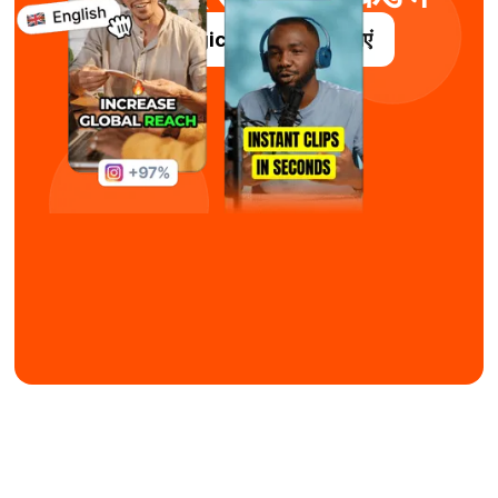
Submagic को निःशुल्क आज़माएं